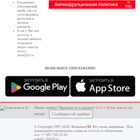
Ежедневно
обновляемый
прайс-лист в
excel формате
доступен в
личном
кабинете
.
Если у Вас нет
доступа в
личный кабинет
,
отправьте
запрос нам на
почту:
sales@s3.ru
МОБИЛЬНОЕ ПРИЛОЖЕНИЕ
Нашли ошибку? Выделите её и нажмите
+
или на эту
Ctrl
Enter
кнопку
Сообщить об ошибке
© Copyright 1997-2026. Компания
S3
. Все права защищены. При
копировании материалов ссылка на
www.s3.ru
обязательна.
тел. +7 495 739-25-65
e-mail:
s3@s3.ru