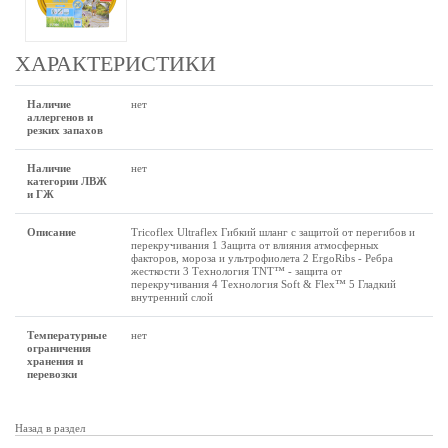
ХАРАКТЕРИСТИКИ
Наличие
нет
аллергенов и
резких запахов
Наличие
нет
категории ЛВЖ
и ГЖ
Описание
Tricoflex Ultraflex Гибкий шланг с защитой от перегибов и
перекручивания 1 Защита от влияния атмосферных
факторов, мороза и ультрофиолета 2 ErgoRibs - Ребра
жесткости 3 Технология TNT™ - защита от
перекручивания 4 Технология Soft & Flex™ 5 Гладкий
внутренний слой
Температурные
нет
ограничения
хранения и
перевозки
Назад в раздел