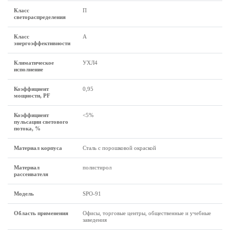
Класс
П
светораспределения
Класс
А
энергоэффективности
Климатическое
УХЛ4
исполнение
Коэффициент
0,95
мощности, PF
Коэффициент
<5%
пульсации светового
потока, %
Материал корпуса
Сталь с порошковой окраской
Материал
полистирол
рассеивателя
Модель
SPO-91
Область применения
Офисы, торговые центры, общественные и учебные
заведения