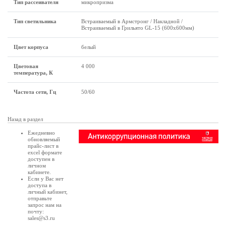
Тип рассеивателя
микропризма
Тип светильника
Встраиваемый в Армстронг / Накладной /
Встраиваемый в Грильято GL-15 (600х600мм)
Цвет корпуса
белый
Цветовая
4 000
температура, К
Частота сети, Гц
50/60
Назад в раздел
Ежедневно
обновляемый
прайс-лист в
excel формате
доступен в
личном
кабинете
.
Если у Вас нет
доступа в
личный кабинет
,
отправьте
запрос нам на
почту:
sales@s3.ru