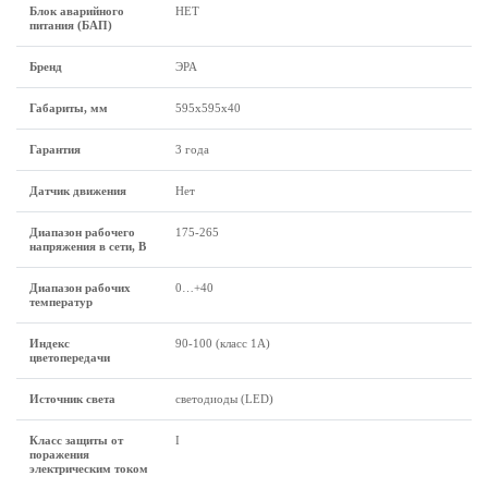
Блок аварийного
НЕТ
питания (БАП)
Бренд
ЭРА
Габариты, мм
595х595х40
Гарантия
3 года
Датчик движения
Нет
Диапазон рабочего
175-265
напряжения в сети, В
Диапазон рабочих
0…+40
температур
Индекс
90-100 (класс 1A)
цветопередачи
Источник света
светодиоды (LED)
Класс защиты от
I
поражения
электрическим током