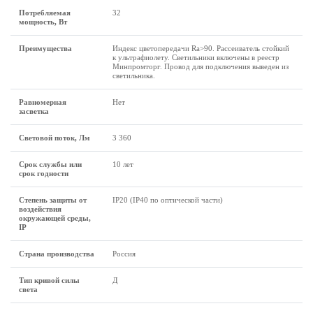
Потребляемая
32
мощность, Вт
Преимущества
Индекс цветопередачи Ra>90. Рассеиватель стойкий
к ультрафиолету. Светильники включены в реестр
Минпромторг. Провод для подключения выведен из
светильника.
Равномерная
Нет
засветка
Световой поток, Лм
3 360
Срок службы или
10 лет
срок годности
Степень защиты от
IP20 (IP40 по оптической части)
воздействия
окружающей среды,
IP
Страна производства
Россия
Тип кривой силы
Д
света