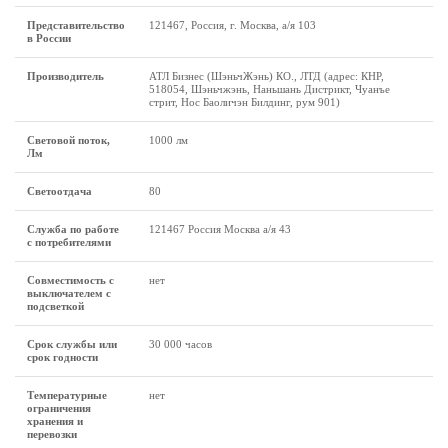
Представительство
121467, Россия, г. Москва, а/я 103
в России
Производитель
АТЛ Бизнес (ШэньчЖэнь) КО., ЛТД (адрес: КНР,
518054, Шэньчжэнь, Наньшань Дистрикт, Чуанъе
стрит, Нос Баоличэн Билдинг, рум 901)
Световой поток,
1000 лм
Лм
Светоотдача
80
Служба по работе
121467 Россия Москва а/я 43
с потребителями
Совместимость с
нет
выключателем с
подсветкой
Срок службы или
30 000 часов
срок годности
Температурные
нет
ограничения
хранения и
перевозки