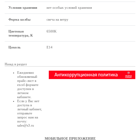
Условия хранения
нет особых условий хранения
Форма колбы
свеча на ветру
Цветовая
6500K
температура, К
Цоколь
Е14
Назад в раздел
Ежедневно
обновляемый
прайс-лист в
excel формате
доступен в
личном
кабинете
.
Если у Вас нет
доступа в
личный кабинет
,
отправьте
запрос нам на
почту:
sales@s3.ru
МОБИЛЬНОЕ ПРИЛОЖЕНИЕ