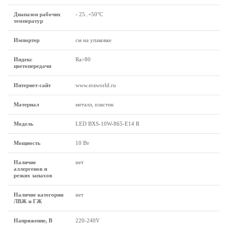
Диапазон рабочих
- 25..+50°C
температур
Импортер
см на упаковке
Индекс
Ra>80
цветопередачи
Интернет-сайт
www.eraworld.ru
Материал
металл, пластик
Модель
LED BXS-10W-865-E14 R
Мощность
10 Вт
Наличие
нет
аллергенов и
резких запахов
Наличие категории
нет
ЛВЖ и ГЖ
Напряжение, В
220-240V