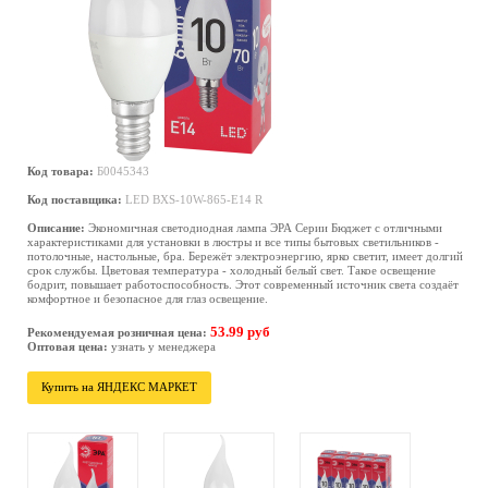
Код товара:
Б0045343
Код поставщика:
LED BXS-10W-865-E14 R
Описание:
Экономичная светодиодная лампа ЭРА Серии Бюджет с отличными
характеристиками для установки в люстры и все типы бытовых светильников -
потолочные, настольные, бра. Бережёт электроэнергию, ярко светит, имеет долгий
срок службы. Цветовая температура - холодный белый свет. Такое освещение
бодрит, повышает работоспособность. Этот современный источник света создаёт
комфортное и безопасное для глаз освещение.
53.99 руб
Рекомендуемая розничная цена:
Оптовая цена:
узнать у менеджера
Купить на ЯНДЕКС МАРКЕТ