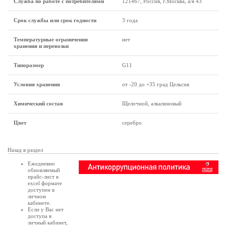
Служба по работе с потребителями
121467, Россия, г.Москва, а/я 43
Срок службы или срок годности
3 года
Температурные ограничения
нет
хранения и перевозки
Типоразмер
G11
Условия хранения
от -20 до +35 град Цельсия
Химический состав
Щелочной, алкалиновый
Цвет
серебро
Назад в раздел
Ежедневно
обновляемый
прайс-лист в
excel формате
доступен в
личном
кабинете
.
Если у Вас нет
доступа в
личный кабинет
,