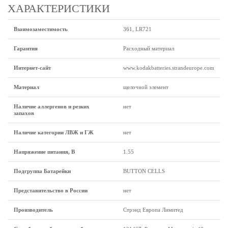
ХАРАКТЕРИСТИКИ
Взаимозаместимость
361, LR721
Гарантия
Расходный материал
Интернет-сайт
www.kodakbatteries.strandeurope.com
Материал
щелочной элемент
Наличие аллергенов и резких
нет
запахов
Наличие категории ЛВЖ и ГЖ
нет
Напряжение питания, В
1.55
Подгруппа Батарейки
BUTTON CELLS
Представительство в России
нет
Производитель
Стрэнд Европа Лимитед