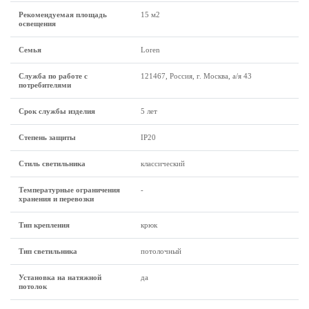
Рекомендуемая площадь
15 м2
освещения
Семья
Loren
Служба по работе с
121467, Россия, г. Москва, а/я 43
потребителями
Срок службы изделия
5 лет
Степень защиты
IP20
Стиль светильника
классический
Температурные ограничения
-
хранения и перевозки
Тип крепления
крюк
Тип светильника
потолочный
Установка на натяжной
да
потолок