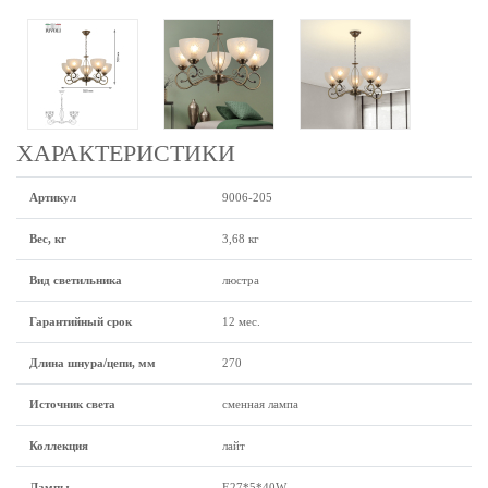
ХАРАКТЕРИСТИКИ
Артикул
9006-205
Вес, кг
3,68 кг
Вид светильника
люстра
Гарантийный срок
12 мес.
Длина шнура/цепи, мм
270
Источник света
сменная лампа
Коллекция
лайт
Лампы
Е27*5*40W