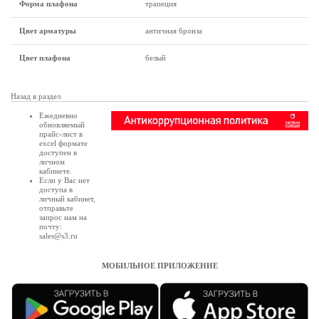
Форма плафона
трапеция
Цвет арматуры
античная бронза
Цвет плафона
белый
Назад в раздел
Ежедневно
обновляемый
прайс-лист в
excel формате
доступен в
личном
кабинете
.
Если у Вас нет
доступа в
личный кабинет
,
отправьте
запрос нам на
почту:
sales@s3.ru
МОБИЛЬНОЕ ПРИЛОЖЕНИЕ