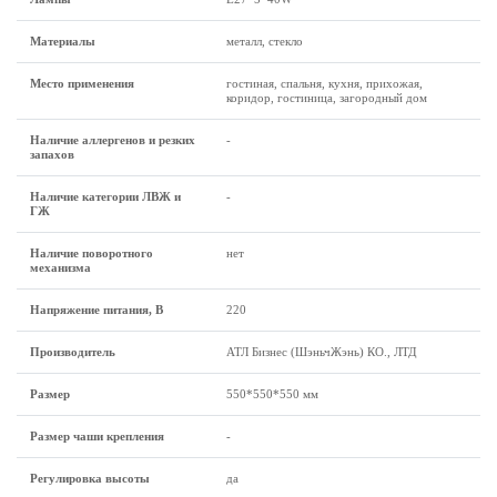
Материалы
металл, стекло
Место применения
гостиная, спальня, кухня, прихожая,
коридор, гостиница, загородный дом
Наличие аллергенов и резких
-
запахов
Наличие категории ЛВЖ и
-
ГЖ
Наличие поворотного
нет
механизма
Напряжение питания, В
220
Производитель
АТЛ Бизнес (ШэньчЖэнь) КО., ЛТД
Размеp
550*550*550 мм
Размер чаши крепления
-
Регулировка высоты
да