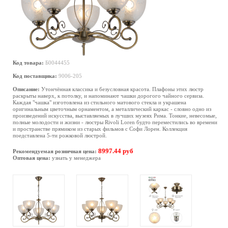
Код товара:
Б0044455
Код поставщика:
9006-205
Описание:
Утончённая классика и безусловная красота. Плафоны этих люстр
раскрыты наверх, к потолку, и напоминают чашки дорогого чайного сервиза.
Каждая "чашка" изготовлена из стильного матового стекла и украшена
оригинальным цветочным орнаментом, а металлический каркас - словно одно из
произведений искусства, выставляемых в лучших музеях Рима. Тонкие, невесомые,
полные молодости и жизни - люстры Rivoli Loren будто переместились во времени
и пространстве прямиком из старых фильмов с Софи Лорен. Коллекция
поедставлена 5-ти рожковой люстрой.
8997.44 руб
Рекомендуемая розничная цена:
Оптовая цена:
узнать у менеджера