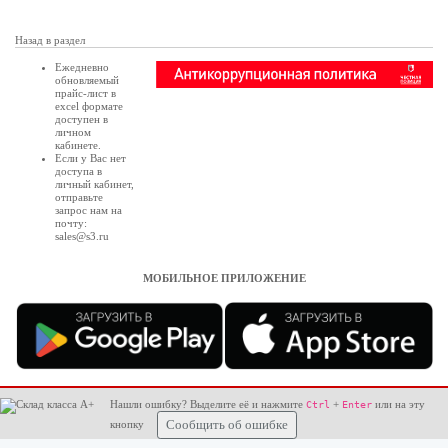
Назад в раздел
Ежедневно
обновляемый
прайс-лист в
excel формате
доступен в
личном
кабинете
.
Если у Вас нет
доступа в
личный кабинет
,
отправьте
запрос нам на
почту:
sales@s3.ru
МОБИЛЬНОЕ ПРИЛОЖЕНИЕ
Нашли ошибку? Выделите её и нажмите
+
или на эту
Ctrl
Enter
кнопку
Сообщить об ошибке