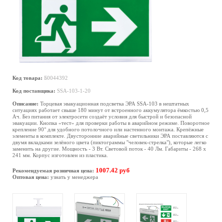
Код товара:
Б0044392
Код поставщика:
SSA-103-1-20
Описание:
Торцевая эвакуационная подсветка ЭРА SSA-103 в нештатных
ситуациях работает свыше 180 минут от встроенного аккумулятора ёмкостью 0,5
Ач. Без питания от электросети создаёт условия для быстрой и безопасной
эвакуации. Кнопка «тест» для проверки работы в аварийном режиме. Поворотное
крепление 90° для удобного потолочного или настенного монтажа. Крепёжные
элементы в комплекте. Двусторонние аварийные светильники ЭРА поставляются с
двумя вкладками зелёного цвета (пиктограммы "человек-стрелка"), которые легко
заменить на другие. Мощность - 3 Вт. Световой поток - 40 Лм. Габариты - 268 х
241 мм. Корпус изготовлен из пластика.
1007.42 руб
Рекомендуемая розничная цена:
Оптовая цена:
узнать у менеджера