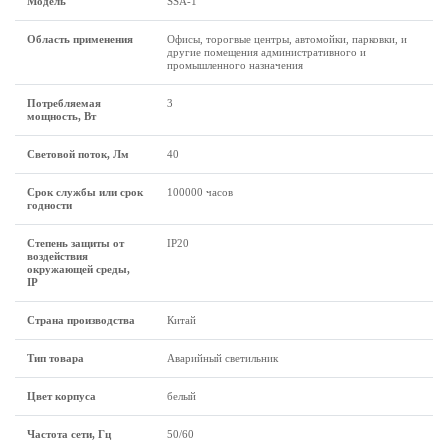
Модель
SSA-1
Область применения
Офисы, торогвые центры, автомойки, парковки, и
другие помещения административного и
промышленного назначения
Потребляемая
3
мощность, Вт
Световой поток, Лм
40
Срок службы или срок
100000 часов
годности
Степень защиты от
IP20
воздействия
окружающей среды,
IP
Страна производства
Китай
Тип товара
Аварийный светильник
Цвет корпуса
белый
Частота сети, Гц
50/60