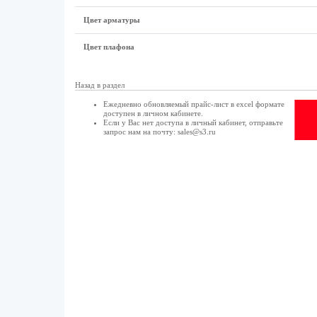
Цвет арматуры
Цвет плафона
Назад в раздел
Ежедневно обновляемый прайс-лист в excel формате
доступен в
личном кабинете
.
Если у Вас нет доступа в
личный кабинет
, отправьте
запрос нам на почту:
sales@s3.ru