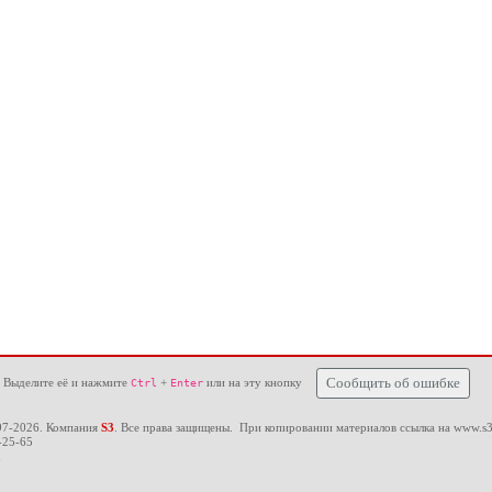
 Выделите её и нажмите
+
или на эту кнопку
Сообщить об ошибке
Ctrl
Enter
97-2026. Компания
S3
. Все права защищены. При копировании материалов ссылка на
www.s3
-25-65
u