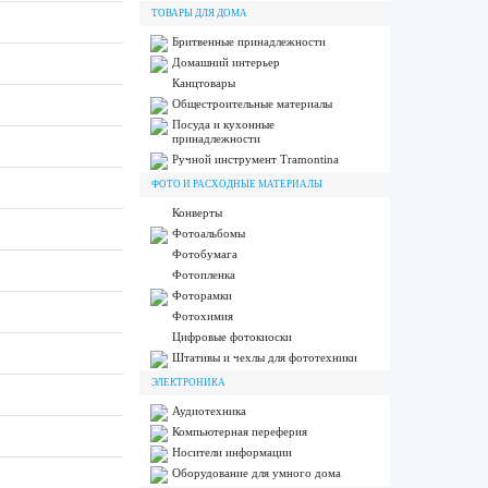
ТОВАРЫ ДЛЯ ДОМА
Бритвенные принадлежности
Домашний интерьер
Канцтовары
Общестроительные материалы
Посуда и кухонные
принадлежности
Ручной инструмент Tramontina
ФОТО И РАСХОДНЫЕ МАТЕРИАЛЫ
Конверты
Фотоальбомы
Фотобумага
Фотопленка
Фоторамки
Фотохимия
Цифровые фотокиоски
Штативы и чехлы для фототехники
ЭЛЕКТРОНИКА
Аудиотехника
Компьютерная переферия
Носители информации
Оборудование для умного дома