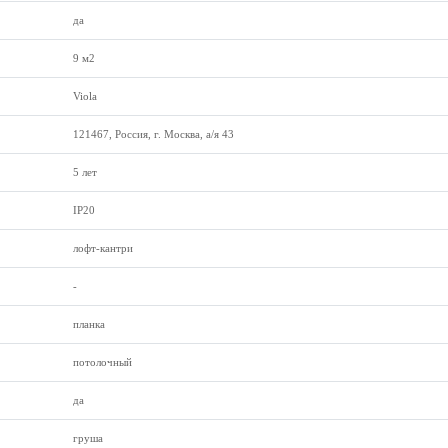
да
9 м2
Viola
121467, Россия, г. Москва, а/я 43
5 лет
IP20
лофт-кантри
-
планка
потолочный
да
груша