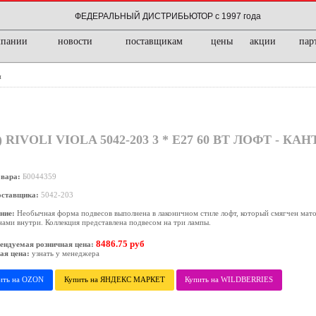
ФЕДЕРАЛЬНЫЙ ДИСТРИБЬЮТОР с 1997 года
мпании
новости
поставщикам
цены
акции
пар
и
VOLI VIOLA 5042-203 3 * E27 60 ВТ ЛОФТ - КАН
овара:
Б0044359
оставщика:
5042-203
ние:
Необычная форма подвесов выполнена в лаконичном стиле лофт, который смягчен мат
ами внутри. Коллекция представлена подвесом на три лампы.
8486.75 руб
ендуемая розничная цена:
ая цена:
узнать у менеджера
ить на OZON
Купить на ЯНДЕКС МАРКЕТ
Купить на WILDBERRIES