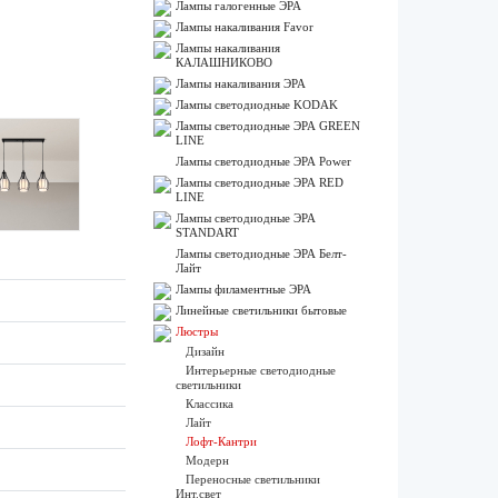
Лампы галогенные ЭРА
Лампы накаливания Favor
Лампы накаливания
КАЛАШНИКОВО
Лампы накаливания ЭРА
Лампы светодиодные KODAK
Лампы светодиодные ЭРА GREEN
LINE
Лампы светодиодные ЭРА Power
Лампы светодиодные ЭРА RED
LINE
Лампы светодиодные ЭРА
STANDART
Лампы светодиодные ЭРА Белт-
Лайт
Лампы филаментные ЭРА
Линейные светильники бытовые
Люстры
Дизайн
Интерьерные светодиодные
светильники
Классика
Лайт
Лофт-Кантри
Модерн
Переносные светильники
Инт.свет