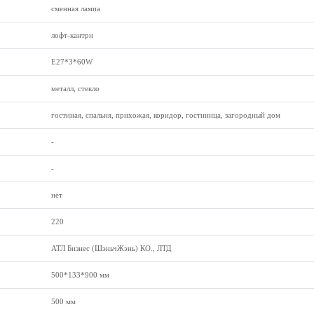
сменная лампа
лофт-кантри
Е27*3*60W
металл, стекло
гостиная, спальня, прихожая, коридор, гостиница, загородный дом
-
-
нет
220
АТЛ Бизнес (ШэньчЖэнь) КО., ЛТД
500*133*900 мм
500 мм