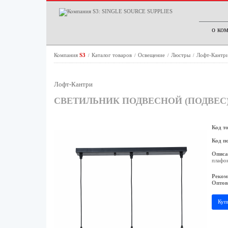
о ко
Компания
S3
Каталог товаров
Освещение
Люстры
Лофт-Кантр
/
/
/
/
Лофт-Кантри
СВЕТИЛЬНИК ПОДВЕСНОЙ (ПОДВЕС) RI
Код т
Код п
Описа
плафон
Реком
Оптов
Куп