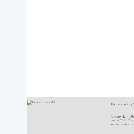
Нашли ошибку?
© Copyright 19
тел. +7 495 739
e-mail:
s3@s3.r