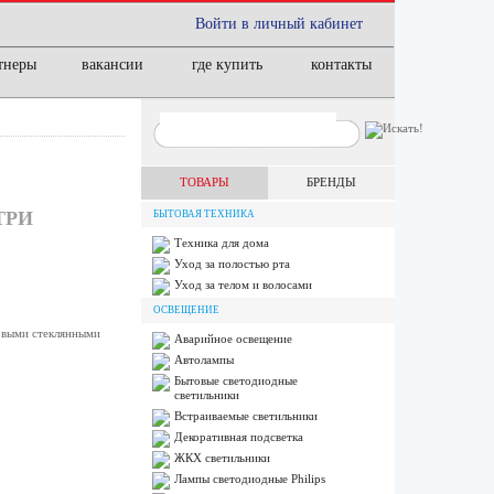
Войти в личный кабинет
тнеры
вакансии
где купить
контакты
ТОВАРЫ
БРЕНДЫ
ТРИ
БЫТОВАЯ ТЕХНИКА
Техника для дома
Уход за полостью рта
Уход за телом и волосами
ОСВЕЩЕНИЕ
овыми стеклянными
Аварийное освещение
Автолампы
Бытовые светодиодные
светильники
Встраиваемые светильники
Декоративная подсветка
ЖКХ светильники
Лампы cветодиодные Philips