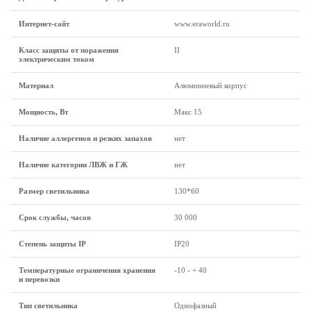
Интернет-сайт
www.eraworld.ru
Класс защиты от поражения
II
электрическим током
Материал
Алюминиевый корпус
Мощность, Вт
Макс 15
Наличие аллергенов и резких запахов
нет
Наличие категории ЛВЖ и ГЖ
нет
Размер светильника
130*60
Срок службы, часов
30 000
Степень защиты IP
IP20
Температурные ограничения хранения
-10 - + 40
и перевозки
Тип светильника
Однофазный