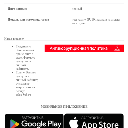
Цвет корпуса
черный
Цоколь для источника света
под лампу GU10, лампа в комплект
не входит
Назад в раздел
Ежедневно
обновляемый
прайс-лист в
excel формате
доступен в
личном
кабинете
.
Если у Вас нет
доступа в
личный кабинет
,
отправьте
запрос нам на
почту:
sales@s3.ru
МОБИЛЬНОЕ ПРИЛОЖЕНИЕ