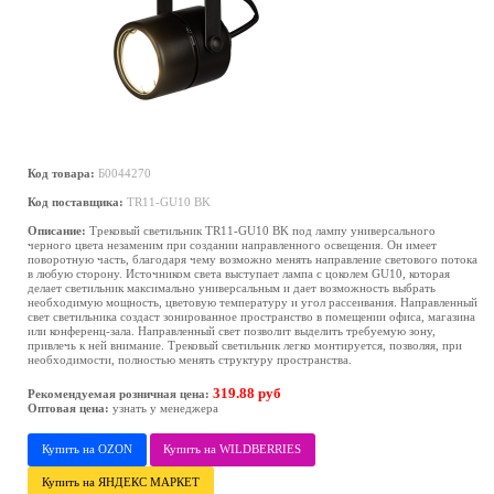
Код товара:
Б0044270
Код поставщика:
TR11-GU10 BK
Описание:
Трековый светильник TR11-GU10 BK под лампу универсального
черного цвета незаменим при создании направленного освещения. Он имеет
поворотную часть, благодаря чему возможно менять направление светового потока
в любую сторону. Источником света выступает лампа с цоколем GU10, которая
делает светильник максимально универсальным и дает возможность выбрать
необходимую мощность, цветовую температуру и угол рассеивания. Направленный
свет светильника создаст зонированное пространство в помещении офиса, магазина
или конференц-зала. Направленный свет позволит выделить требуемую зону,
привлечь к ней внимание. Трековый светильник легко монтируется, позволяя, при
необходимости, полностью менять структуру пространства.
319.88 руб
Рекомендуемая розничная цена:
Оптовая цена:
узнать у менеджера
Купить на OZON
Купить на WILDBERRIES
Купить на ЯНДЕКС МАРКЕТ