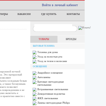
Войти в личный кабинет
тнеры
вакансии
где купить
контакты
ТОВАРЫ
БРЕНДЫ
БЫТОВАЯ ТЕХНИКА
Техника для дома
Уход за полостью рта
Уход за телом и волосами
ОСВЕЩЕНИЕ
 наружной ночной
Аварийное освещение
жа. Это прекрасный
Автолампы
позволяют
объекта холодным белым
Бытовые светодиодные
м, а также бесшумным.
светильники
влаги позволяет
Встраиваемые светильники
 к повреждениям и не
димо включить и
Декоративная подсветка
 и практично вместе с
ЖКХ светильники
Лампы cветодиодные Philips