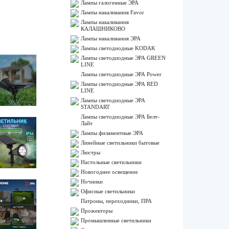
Лампы галогенные ЭРА
Лампы накаливания Favor
Лампы накаливания
КАЛАШНИКОВО
Лампы накаливания ЭРА
Лампы светодиодные KODAK
Лампы светодиодные ЭРА GREEN
LINE
Лампы светодиодные ЭРА Power
Лампы светодиодные ЭРА RED
LINE
Лампы светодиодные ЭРА
STANDART
Лампы светодиодные ЭРА Белт-
Лайт
Лампы филаментные ЭРА
Линейные светильники бытовые
Люстры
Настольные светильники
Новогоднее освещение
Ночники
Офисные светильники
Патроны, переходники, ПРА
Прожекторы
Промышленные светильники