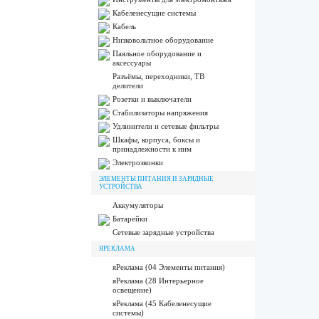
Кабеленесущие системы
Кабель
Низковольтное оборудование
Паяльное оборудование и
аксессуары
Разъёмы, переходники, ТВ
делители
Розетки и выключатели
Стабилизаторы напряжения
Удлинители и сетевые фильтры
Шкафы, корпуса, боксы и
принадлежности к ним
Электрозвонки
ЭЛЕМЕНТЫ ПИТАНИЯ И ЗАРЯДНЫЕ
УСТРОЙСТВА
Аккумуляторы
Батарейки
Сетевые зарядные устройства
ЯРЕКЛАМА
яРеклама (04 Элементы питания)
яРеклама (28 Интерьерное
освещение)
яРеклама (45 Кабеленесущие
системы)