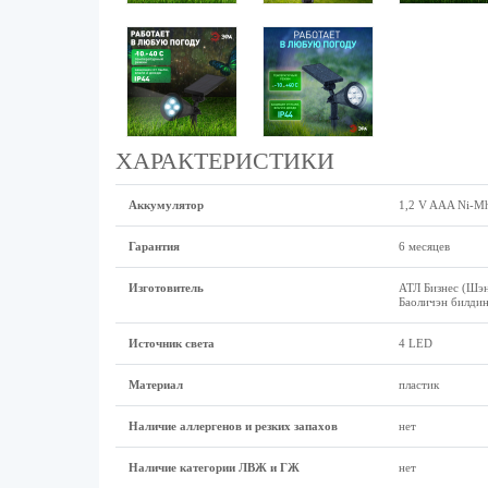
ХАРАКТЕРИСТИКИ
Аккумулятор
1,2 V AAA Ni-M
Гарантия
6 месяцев
Изготовитель
АТЛ Бизнес (Шэн
Баоличэн билдин
Источник света
4 LED
Материал
пластик
Наличие аллергенов и резких запахов
нет
Наличие категории ЛВЖ и ГЖ
нет