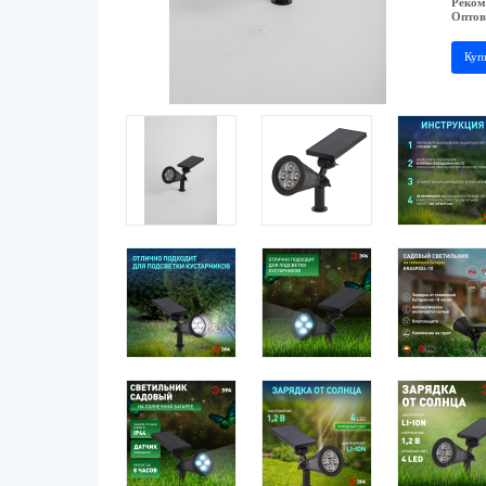
Реком
Оптов
Куп