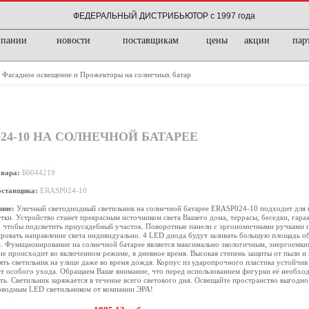
ФЕДЕРАЛЬНЫЙ ДИСТРИБЬЮТОР с 1997 года
мпании
новости
поставщикам
цены
акции
пар
Фасадное освещение и Прожекторы на солнечных батар
/
24-10 НА СОЛНЕЧНОЙ БАТАРЕЕ
овара:
Б0044219
оставщика:
ERASP024-10
ние:
Уличный светодиодный светильник на солнечной батарее ERASP024-10 подходит для
тки. Устройство станет прекрасным источником света Вашего дома, террасы, беседки, гара
, чтобы подсветить приусадебный участок. Поворотные панели с эргономичными ручками 
ровать направление света индивидуально. 4 LED диода будут заливать большую площадь 
. Функционирование на солнечной батарее является максимально экологичным, энергоемки
е происходит во включенном режиме, в дневное время. Высокая степень защиты от пыли и 
ять светильник на улице даже во время дождя. Корпус из ударопрочного пластика устойчив
т особого ухода. Обращаем Ваше внимание, что перед использованием фигурки её необхо
ть. Светильник заряжается в течение всего светового дня. Освещайте пространство выгодно
оводным LED светильником от компании ЭРА!