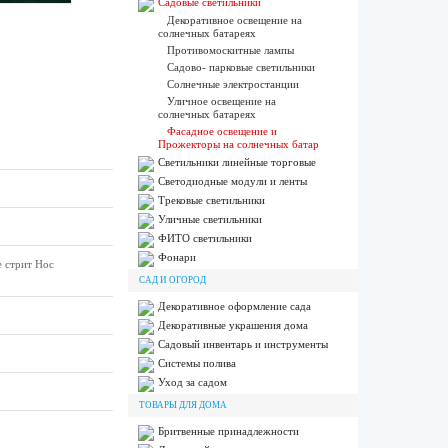
Садовые светильники
Декоративное освещение на
солнечных батареях
Противомоскитные лампы
Садово- парковые светильники
Солнечные электростанции
Уличное освещение на
солнечных батареях
Фасадное освещение и
Прожекторы на солнечных батар
Светильники линейные торговые
Светодиодные модули и ленты
Трековые светильники
Уличные светильники
ФИТО светильники
Фонари
е стрит Нос
САД И ОГОРОД
Декоративное оформление сада
Декоративные украшения дома
Садовый инвентарь и инструменты
Системы полива
Уход за садом
ТОВАРЫ ДЛЯ ДОМА
Бритвенные принадлежности