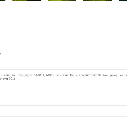
h
ьчжэнь) ко., Лтд (адрес: 518054, КНР, Шэньчжэнь Наньшань дистрикт Наньхай роуд Чуанъ
г рум 901)