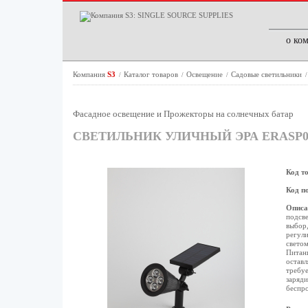
о ко
Компания
S3
Каталог товаров
Освещение
Садовые светильники
/
/
/
Фасадное освещение и Прожекторы на солнечных батар
СВЕТИЛЬНИК УЛИЧНЫЙ ЭРА ERASP0
Код т
Код п
Описа
подсве
выбор
регули
светом
Питани
оставл
требуе
заряди
беспр