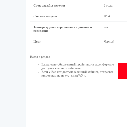
Срок службы изделия
2 года
Степень защиты
IP54
Температурные ограничения хранения и
нет
перевозки
Цвет
Черный
Назад в раздел
Ежедневно обновляемый прайс-лист в excel формате
доступен в
личном кабинете
.
Если у Вас нет доступа в
личный кабинет
, отправьте
запрос нам на почту:
sales@s3.ru