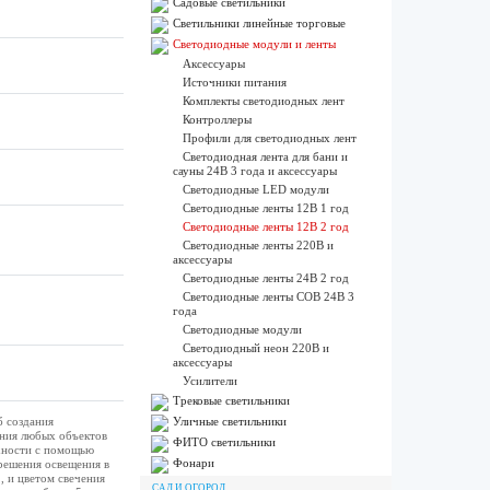
Садовые светильники
Светильники линейные торговые
Светодиодные модули и ленты
Аксессуары
Источники питания
Комплекты светодиодных лент
Контроллеры
Профили для светодиодных лент
Светодиодная лента для бани и
сауны 24В 3 года и аксессуары
Светодиодные LED модули
Светодиодные ленты 12В 1 год
Светодиодные ленты 12В 2 год
Светодиодные ленты 220В и
аксессуары
Светодиодные ленты 24В 2 год
Светодиодные ленты COB 24В 3
года
Светодиодные модули
Светодиодный неон 220В и
аксессуары
Усилители
Трековые светильники
б создания
Уличные светильники
ения любых объектов
ФИТО светильники
хности с помощью
Фонари
решения освещения в
, и цветом свечения
САД И ОГОРОД