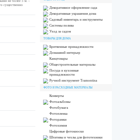
ми не более 5 м. -
то существенно
Декоративное оформление сада
Декоративные украшения дома
Садовый инвентарь и инструменты
Системы полива
Уход за садом
ТОВАРЫ ДЛЯ ДОМА
Бритвенные принадлежности
Домашний интерьер
Канцтовары
Общестроительные материалы
Посуда и кухонные
принадлежности
Ручной инструмент Tramontina
ФОТО И РАСХОДНЫЕ МАТЕРИАЛЫ
Конверты
Фотоальбомы
Фотобумага
Фотопленка
Фоторамки
Фотохимия
Цифровые фотокиоски
Штативы и чехлы для фототехники