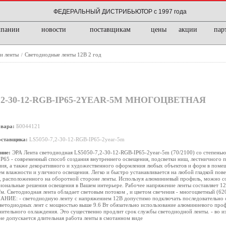
ФЕДЕРАЛЬНЫЙ ДИСТРИБЬЮТОР с 1997 года
мпании
новости
поставщикам
цены
акции
пар
 и ленты
Светодиодные ленты 12В 2 год
/
,2-30-12-RGB-IP65-2YEAR-5M МНОГОЦВЕТНАЯ
овара:
Б0044121
оставщика:
LS5050-7,2-30-12-RGB-IP65-2year-5m
ние:
ЭРА Лента светодиодная LS5050-7,2-30-12-RGB-IP65-2year-5m (70/2100) со степенью
IP65 - современный способ создания внутреннего освещения, подсветки ниш, лестничного п
ия, а также декоративного и художественного оформления любых объектов и форм в пом
м влажности и уличного освещения. Легко и быстро устанавливается на любой гладкой по
, расположенного на оборотной стороне ленты. Используя алюминиевый профиль, можно с
ональные решения освещения в Вашем интерьере. Рабочее напряжение ленты составляет 12
/м. Светодиодная лента обладает световым потоком , и цветом свечения - многоцветный (62
НИЕ: - светодиодную ленту с напряжением 12В допустимо подключать последовательно от
светодиодных лент с мощностью выше 9.6 Вт обязательно использование алюминиевого проф
ительного охлаждения. Это существенно продлит срок службы светодиодной ленты. - во и
не допускается длительная работа ленты в смотанном виде