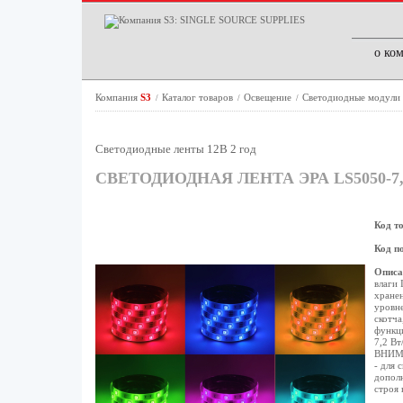
о ко
Компания
S3
Каталог товаров
Освещение
Светодиодные модули
/
/
/
Светодиодные ленты 12В 2 год
СВЕТОДИОДНАЯ ЛЕНТА ЭРА LS5050-7
Код т
Код п
Описа
влаги 
хранен
уровне
скотча
функци
7,2 Вт
ВНИМА
- для 
дополн
строя 