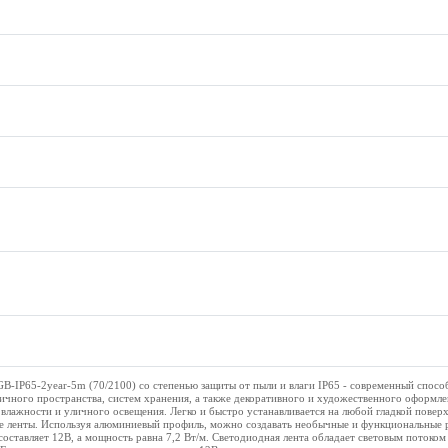
B-IP65-2year-5m (70/2100) со степенью защиты от пыли и влаги IP65 - современный спосо
ничного пространства, систем хранения, а также декоративного и художественного оформл
лажности и уличного освещения. Легко и быстро устанавливается на любой гладкой повер
е ленты. Используя алюминиевый профиль, можно создавать необычные и функциональные 
оставляет 12В, а мощность равна 7,2 Вт/м. Светодиодная лента обладает световым потоком 