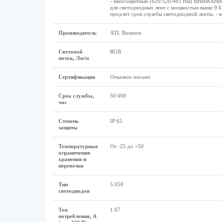
- многоцветный (620/520/465 Нм) ВНИМАНИЕ: 
для светодиодных лент с мощностью выше 9.6
продлит срок службы светодиодной ленты. - в
Производитель
ATL Business
Световой
RGB
поток, Лм/м
Сертификация
Отказное письмо
Срок службы,
50 000
час
Степень
IP 65
защиты
Температурные
От -25 до +50
ограничения
хранения и
перевозки
Тип
5 050
светодиодов
Ток
1.67
потребления, А