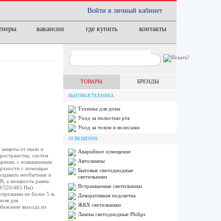
Войти в личный кабинет
тнеры
вакансии
где купить
контакты
ТОВАРЫ
БРЕНДЫ
БЫТОВАЯ ТЕХНИКА
Техника для дома
Уход за полостью рта
Уход за телом и волосами
ОСВЕЩЕНИЕ
 защиты от пыли и
Аварийное освещение
ространства, систем
Автолампы
ещениях с повышенным
верхности с помощью
Бытовые светодиодные
оздавать необычные и
светильники
В, а мощность равна
Встраиваемые светильники
0/520/465 Нм)
резками не более 5 м.
Декоративная подсветка
иля для
ЖКХ светильники
збежание выхода из
Лампы cветодиодные Philips