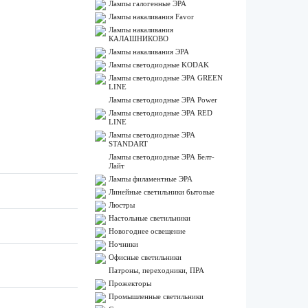
Лампы галогенные ЭРА
Лампы накаливания Favor
Лампы накаливания
КАЛАШНИКОВО
Лампы накаливания ЭРА
Лампы светодиодные KODAK
Лампы светодиодные ЭРА GREEN
LINE
Лампы светодиодные ЭРА Power
Лампы светодиодные ЭРА RED
LINE
Лампы светодиодные ЭРА
STANDART
Лампы светодиодные ЭРА Белт-
Лайт
Лампы филаментные ЭРА
Линейные светильники бытовые
Люстры
Настольные светильники
Новогоднее освещение
Ночники
Офисные светильники
Патроны, переходники, ПРА
Прожекторы
Промышленные светильники