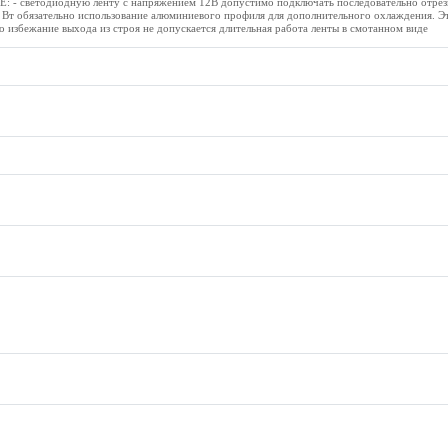
- светодиодную ленту с напряжением 12В допустимо подключать последовательно отрезка
 Вт обязательно использование алюминиевого профиля для дополнительного охлаждения. Э
о избежание выхода из строя не допускается длительная работа ленты в смотанном виде