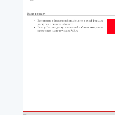
Назад в раздел
Ежедневно обновляемый прайс-лист в excel формате
доступен в
личном кабинете
.
Если у Вас нет доступа в
личный кабинет
, отправьте
запрос нам на почту:
sales@s3.ru