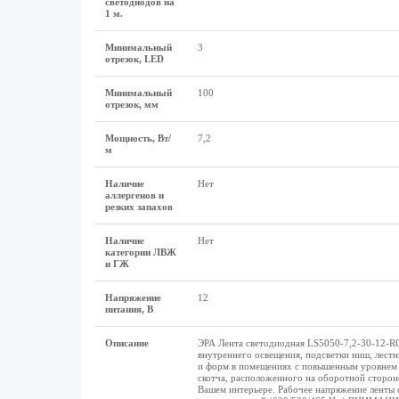
светодиодов на
1 м.
Минимальный
3
отрезок, LED
Минимальный
100
отрезок, мм
Мощность, Вт/
7,2
м
Наличие
Нет
аллергенов и
резких запахов
Наличие
Нет
категории ЛВЖ
и ГЖ
Напряжение
12
питания, В
Описание
ЭРА Лента светодиодная LS5050-7,2-30-12-RG
внутреннего освещения, подсветки ниш, лест
и форм в помещениях с повышенным уровнем в
скотча, расположенного на оборотной сторон
Вашем интерьере. Рабочее напряжение ленты с