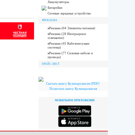
Аккумуляторы
Батарейки
Сетевые зарядные устройства
ЯРЕКЛАМА
яРеклама (04 Элементы питания)
яРеклама (28 Интерьерное
освещение)
яРеклама (45 Кабеленесущие
системы)
яРеклама (77 Силовые кабели и
провода)
ПРАЙС-ЛИСТ
Скачать книгу Кулинаромагия [PDF]
Полистать книгу Кулинаромагия
МОБИЛЬНОЕ ПРИЛОЖЕНИЕ