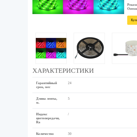
Реком
Оптов
Куп
ХАРАКТЕРИСТИКИ
Гарантийный
24
срок, мес
Длина ленты,
5
м.
Индекс
/
цветопередачи,
Ra
Количество
30