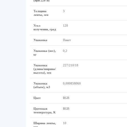
(при 220 В)
Толщина
3
ленты, мм
Угол
120
излучения, град
Упаковка
Пакет
Упаковка (вес),
0,2
кг
Упаковка
227/210/18
(длина/ширина/
высота), мм
Упаковка
0,000858060
(объем), м3
Цвет
RGB
Цветовая
RGB
температура, К
Ширина ленты,
10
мм