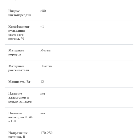
Индекс
>80
цветопередачи
Коэффициент
<1
пульсации
светового
потока, %
Материал
Металл
корпуса
Материал
Пластик
рассеивателя
Мощность, Вт
12
Наличие
нет
аллергенов и
резких запахов
Наличие
нет
категории ЛВЖ
и ГЖ
Напряжение
170-250
питания, В