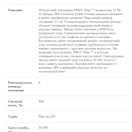
Описание
Потолочный светильник SPB-6 "Slim 7" мощностью 12 Вт
от бренда ЭРА в нежном белом оттенке надежно впишется
в любое дизайнерское решение! Наружный диаметр
составляет 21 см. Стальной корпус светодиодной люстры
обладает мощными противоударными свойствами и
отделан глянцем. Мягкое белое свечение в 4000 К не
раздражает глаза. Симметричное распределение света
достигается за счет плафона из матового пластика.
Рассеиватель имеет эксклюзивный дизайн: геометричный
узор из колец различной толщины серебристого оттенка
изящно гармонирует с круглым плоским корпусом. Это
позволяет использовать SPB-6 "Slim 7" в качестве
освещения для кухни, спальни или гостиной. Светодиодная
люстра имеет средний срок службы в 30 000 часов и I
класс защиты заземление. Приобретайте светильник от
компании ЭРА и выбирайте высокое качество по
оптимальной цене!
Рекомендуемая
4
площадь
освещения
Световой
800
поток, Лм
Серия
Slim без ДУ
Срок службы,
30 000
час