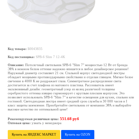
Код товара:
Б0043835
Код поставщика:
SPB-6 Slim 7 12-4K
Описание:
Потолочный светильник SPB-6 "Slim 7" мощностью 12 Вт от бренда
ЭРА в нежном белом оттенке надежно впишется в любое дизайнерское решение!
Наружный диаметр составляет 21 см. Стальной корпус светодиодной люстры
обладает мощными противоударными свойствами и отделан глянцем. Мягкое белое
свечение в 4000 К не раздражает глаза. Симметричное распределение света
достигается за счет плафона из матового пластика. Рассеиватель имеет
эксклюзивный дизайн: геометричный узор из колец различной толщины
серебристого оттенка изящно гармонирует с круглым плоским корпусом. Это
позволяет использовать SPB-6 "Slim 7" в качестве освещения для кухни, спальни или
гостиной. Светодиодная люстра имеет средний срок службы в 30 000 часов и I
класс защиты заземление. Приобретайте светильник от компании ЭРА и выбирайте
высокое качество по оптимальной цене!
551.68 руб
Рекомендуемая розничная цена:
Оптовая цена:
узнать у менеджера
Купить на ЯНДЕКС МАРКЕТ
Купить на OZON