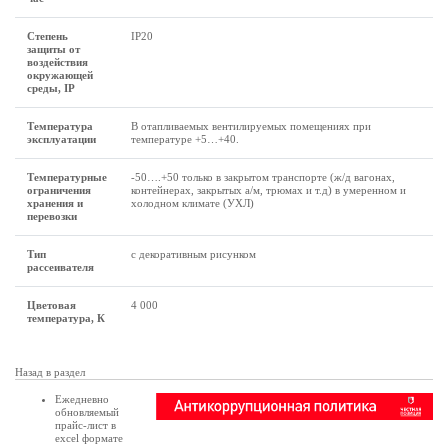
Степень
IP20
защиты от
воздействия
окружающей
среды, IP
Температура
В отапливаемых вентилируемых помещениях при
эксплуатации
температуре +5…+40.
Температурные
-50….+50 только в закрытом транспорте (ж/д вагонах,
ограничения
контейнерах, закрытых а/м, трюмах и т.д) в умеренном и
хранения и
холодном климате (УХЛ)
перевозки
Тип
с декоративным рисунком
рассеивателя
Цветовая
4 000
температура, К
Назад в раздел
Ежедневно
обновляемый
прайс-лист в
excel формате