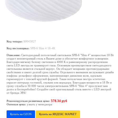
Код товара:
Б0043827
Код поставщика:
SPB-6 Slim 4 18-4K
Описание:
Светодиодный потолочный светильник SPB-6 "Slim 4" мощностью 18 Вт
создаст неповторимый стиль в Вашем доме и обеспечит комфортное освещение.
Благодаря мягкому белому свечению в 4000 К и равномерному распределению
света LED люстра не травмирует глаза. Основным преимуществом светодиодного
светильника является стальной корпус. Он обладает мощными противоударными
свойствами и имеет долгий срок службы. Отдельного внимания заслуживает дизайн
плафона: рельефное оформление, напоминающее движение волн, идеально
гармонирует с плоской круглой формой. Такая потолочная люстра эстетично
украсит интерьер гостиной, спальни или коридора. Благодаря мощности в 18 Вт и
сроку службы в 30 000 часов электросветильник SPB-6 "Slim 4" прослужит вам
долго и бесперебойно! Создайте свой оригинальный стиль вместе с LED люстрой
от бренда ЭРА!
578.34 руб
Рекомендуемая розничная цена:
Оптовая цена:
узнать у менеджера
Купить на OZON
Купить на ЯНДЕКС МАРКЕТ