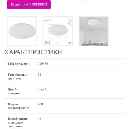
Купить на WILDBERRIES
ХАРАКТЕРИСТИКИ
Габариты, мм
210*50
Гарантийный
24
срок, мес
Дизайн
Slim 4
плафона
Индекс
>80
цветопередачи
Коэффициент
<1
пульсации
светового