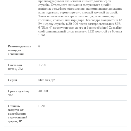
противоударными свойствами и имеет долгий срок
службы. Отдельного внимания заслуживает дизайн
плафона: рельефное оформление, напоминающее движение
волн, идеально гармонирует с плоской круглой формой.
Такая потолочная люстра эстетично украсит интерьер
гостиной, спальни или коридора. Благодаря мощности в 18
Вт и сроку службы в 30 000 часов электросветильник SPB-
6 "Slim 4" прослужит вам долго и бесперебойно! Создайте
свой оригинальный стиль вместе с LED люстрой от бренда
ЭРА!
Рекомендуемая
6
площадь
освещения
Световой
1 200
поток, Лм
Серия
Slim без ДУ
Срок службы,
30 000
час
Степень
IP20
защиты от
воздействия
окружающей
среды, IP