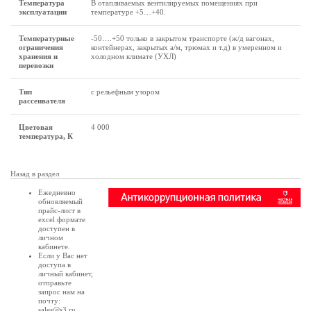
Температура
В отапливаемых вентилируемых помещениях при
эксплуатации
температуре +5…+40.
Температурные
-50….+50 только в закрытом транспорте (ж/д вагонах,
ограничения
контейнерах, закрытых а/м, трюмах и т.д) в умеренном и
хранения и
холодном климате (УХЛ)
перевозки
Тип
с рельефным узором
рассеивателя
Цветовая
4 000
температура, К
Назад в раздел
Ежедневно
обновляемый
прайс-лист в
excel формате
доступен в
личном
кабинете
.
Если у Вас нет
доступа в
личный кабинет
,
отправьте
запрос нам на
почту:
sales@s3.ru