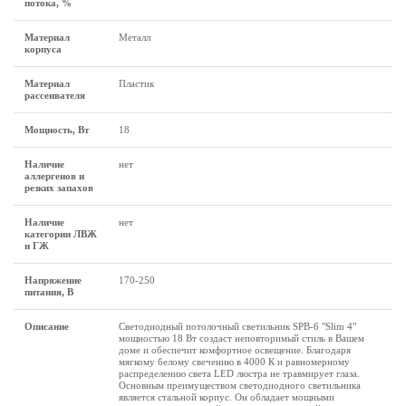
потока, %
Материал
Металл
корпуса
Материал
Пластик
рассеивателя
Мощность, Вт
18
Наличие
нет
аллергенов и
резких запахов
Наличие
нет
категории ЛВЖ
и ГЖ
Напряжение
170-250
питания, В
Описание
Светодиодный потолочный светильник SPB-6 "Slim 4"
мощностью 18 Вт создаст неповторимый стиль в Вашем
доме и обеспечит комфортное освещение. Благодаря
мягкому белому свечению в 4000 К и равномерному
распределению света LED люстра не травмирует глаза.
Основным преимуществом светодиодного светильника
является стальной корпус. Он обладает мощными