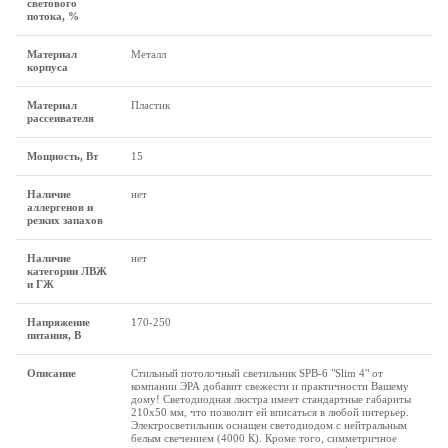
светового
потока, %
Материал
Металл
корпуса
Материал
Пластик
рассеивателя
Мощность, Вт
15
Наличие
нет
аллергенов и
резких запахов
Наличие
нет
категории ЛВЖ
и ГЖ
Напряжение
170-250
питания, В
Описание
Стильный потолочный светильник SPB-6 "Slim 4" от
компании ЭРА добавит свежести и практичности Вашему
дому! Светодиодная люстра имеет стандартные габариты
210х50 мм, что позволит ей вписаться в любой интерьер.
Электросветильник оснащен светодиодом с нейтральным
белым свечением (4000 К). Кроме того, симметричное