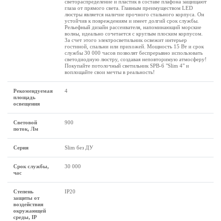
светораспределение и пластик в составе плафона защищают
глаза от прямого света. Главным преимуществом LED
люстры является наличие прочного стального корпуса. Он
устойчив к повреждениям и имеет долгий срок службы.
Рельефный дизайн рассеивателя, напоминающий морские
волны, идеально сочетается с круглым плоским корпусом.
За счет этого электросветильник освежит интерьер
гостиной, спальни или прихожей. Мощность 15 Вт и срок
службы 30 000 часов позволят беспрерывно использовать
светодиодную люстру, создавая неповторимую атмосферу!
Покупайте потолочный светильник SPB-6 "Slim 4" и
воплощайте свои мечты в реальность!
Рекомендуемая
4
площадь
освещения
Световой
900
поток, Лм
Серия
Slim без ДУ
Срок службы,
30 000
час
Степень
IP20
защиты от
воздействия
окружающей
среды, IP