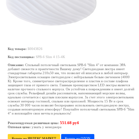
Код товара:
Б0043826
Код поставщика:
SPB-6 Slim 4 15-4K
Описание:
Стильный потолочный светильник SPB-6 "Slim 4" от компании ЭРА
добавит свежести и практичности Вашему дому! Светодиодная люстра имеет
стандартные габариты 210х50 мм, что позволит ей вписаться в любой интерьер.
Электросветильник оснащен светодиодом с нейтральным белым свечением (4000
К). Кроме того, симметричное светораспределение и пластик в составе плафона
защищают глаза от прямого света. Главным преимуществом LED люстры является
наличие прочного стального корпуса. Он устойчив к повреждениям и имеет долгий
срок службы. Рельефный дизайн рассеивателя, напоминающий морские волны,
идеально сочетается с круглым плоским корпусом. За счет этого электросветильник
освежит интерьер гостиной, спальни или прихожей. Мощность 15 Вт и срок
службы 30 000 часов позволят беспрерывно использовать светодиодную люстру,
создавая неповторимую атмосферу! Покупайте потолочный светильник SPB-6 "Slim
4" и воплощайте свои мечты в реальность!
551.68 руб
Рекомендуемая розничная цена:
Оптовая цена:
узнать у менеджера
Купить на ЯНДЕКС МАРКЕТ
Купить на OZON