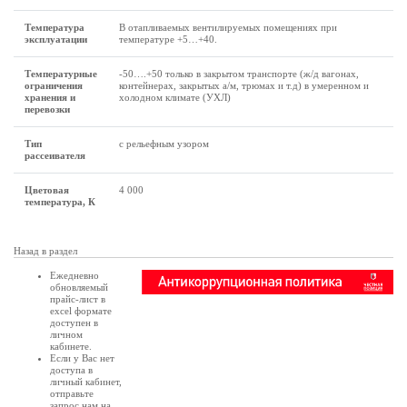
Температура
В отапливаемых вентилируемых помещениях при
эксплуатации
температуре +5…+40.
Температурные
-50….+50 только в закрытом транспорте (ж/д вагонах,
ограничения
контейнерах, закрытых а/м, трюмах и т.д) в умеренном и
хранения и
холодном климате (УХЛ)
перевозки
Тип
с рельефным узором
рассеивателя
Цветовая
4 000
температура, К
Назад в раздел
Ежедневно
обновляемый
прайс-лист в
excel формате
доступен в
личном
кабинете
.
Если у Вас нет
доступа в
личный кабинет
,
отправьте
запрос нам на