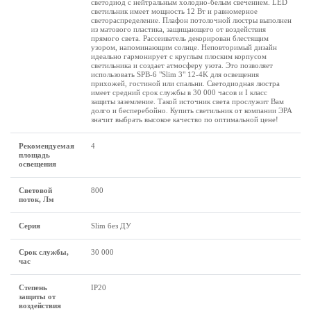
светодиод с нейтральным холодно-белым свечением. LED
светильник имеет мощность 12 Вт и равномерное
светораспределение. Плафон потолочной люстры выполнен
из матового пластика, защищающего от воздействия
прямого света. Рассеиватель декорирован блестящим
узором, напоминающим солнце. Неповторимый дизайн
идеально гармонирует с круглым плоским корпусом
светильника и создает атмосферу уюта. Это позволяет
использовать SPB-6 "Slim 3" 12-4K для освещения
прихожей, гостиной или спальни. Светодиодная люстра
имеет средний срок службы в 30 000 часов и I класс
защиты заземление. Такой источник света прослужит Вам
долго и бесперебойно. Купить светильник от компании ЭРА
значит выбрать высокое качество по оптимальной цене!
Рекомендуемая
4
площадь
освещения
Световой
800
поток, Лм
Серия
Slim без ДУ
Срок службы,
30 000
час
Степень
IP20
защиты от
воздействия