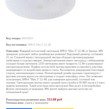
Код товара:
Б0043823
Код поставщика:
SPB-6 Slim 3 12-4K
Описание:
Изящный потолочный светильник SPB-6 "Slim 3" 12-4K от бренда ЭРА
прекрасно дополнит любое дизайнерское решение! Наружный диаметр составляет
21 см. Стальной корпус светодиодной люстры обладает противоударными
свойствами и отделан глянцем. Электросветильник имеет светодиод с нейтральным
холодно-белым свечением. LED светильник имеет мощность 12 Вт и равномерное
светораспределение. Плафон потолочной люстры выполнен из матового пластика,
защищающего от воздействия прямого света. Рассеиватель декорирован блестящим
узором, напоминающим солнце. Неповторимый дизайн идеально гармонирует с
круглым плоским корпусом светильника и создает атмосферу уюта. Это позволяет
использовать SPB-6 "Slim 3" 12-4K для освещения прихожей, гостиной или
спальни. Светодиодная люстра имеет средний срок службы в 30 000 часов и I класс
защиты заземление. Такой источник света прослужит Вам долго и бесперебойно.
Купить светильник от компании ЭРА значит выбрать высокое качество по
оптимальной цене!
551.68 руб
Рекомендуемая розничная цена:
Оптовая цена:
узнать у менеджера