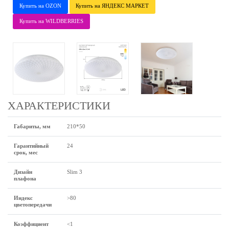
Купить на OZON
Купить на ЯНДЕКС МАРКЕТ
Купить на WILDBERRIES
ХАРАКТЕРИСТИКИ
Габариты, мм
210*50
Гарантийный
24
срок, мес
Дизайн
Slim 3
плафона
Индекс
>80
цветопередачи
Коэффициент
<1