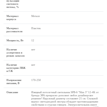
пульсации
светового
потока, %
Материал
Металл
корпуса
Материал
Пластик
рассеивателя
Мощность, Вт
12
Наличие
нет
аллергенов и
резких запахов
Наличие
нет
категории ЛВЖ
и ГЖ
Напряжение
170-250
питания, В
Описание
Изящный потолочный светильник SPB-6 "Slim 3" 12-4K от
бренда ЭРА прекрасно дополнит любое дизайнерское
решение! Наружный диаметр составляет 21 см. Стальной
корпус светодиодной люстры обладает противоударными
свойствами и отделан глянцем. Электросветильник имеет