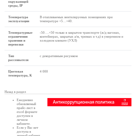
окружающей
среды, IP
Температура
В отапливаемых вентилируемых помещениях при
эксплуатации
температуре +5…+40.
Температурные
-50….+50 только в закрытом транспорте (ж/д вагонах,
ограничения
контейнерах, закрытых а/м, трюмах и т.д) в умеренном и
хранения и
холодном климате (УХЛ)
перевозки
Тип
с декоративным рисунком
рассеивателя
Цветовая
4 000
температура, К
Назад в раздел
Ежедневно
обновляемый
прайс-лист в
excel формате
доступен в
личном
кабинете
.
Если у Вас нет
доступа в
личный кабинет
,