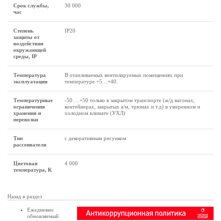
Срок службы,
30 000
час
Степень
IP20
защиты от
воздействия
окружающей
среды, IP
Температура
В отапливаемых вентилируемых помещениях при
эксплуатации
температуре +5…+40.
Температурные
-50….+50 только в закрытом транспорте (ж/д вагонах,
ограничения
контейнерах, закрытых а/м, трюмах и т.д) в умеренном и
хранения и
холодном климате (УХЛ)
перевозки
Тип
с декоративным рисунком
рассеивателя
Цветовая
4 000
температура, К
Назад в раздел
Ежедневно
обновляемый