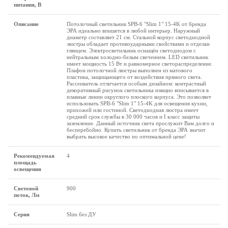
питания, В
Описание
Потолочный светильник SPB-6 "Slim 1" 15-4K от бренда
ЭРА идеально впишется в любой интерьер. Наружный
диаметр составляет 21 см. Стальной корпус светодиодной
люстры обладает противоударными свойствами и отделан
глянцем. Электросветильник оснащён светодиодом с
нейтральным холодно-белым свечением. LED светильник
имеет мощность 15 Вт и равномерное светораспределение.
Плафон потолочной люстры выполнен из матового
пластика, защищающего от воздействия прямого света.
Рассеиватель отличается особым дизайном: контрастный
декоративный рисунок светильника изящно вписывается в
плавные линии округлого плоского корпуса. Это позволяет
использовать SPB-6 "Slim 1" 15-4K для освещения кухни,
прихожей или гостиной. Светодиодная люстра имеет
средний срок службы в 30 000 часов и I класс защиты
заземление. Данный источник света прослужит Вам долго и
бесперебойно. Купить светильник от бренда ЭРА значит
выбрать высокое качество по оптимальной цене!
Рекомендуемая
4
площадь
освещения
Световой
900
поток, Лм
Серия
Slim без ДУ