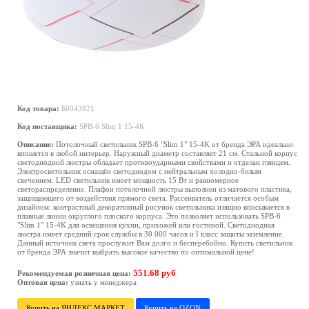
Код товара:
Б0043821
Код поставщика:
SPB-6 Slim 1 15-4K
Описание:
Потолочный светильник SPB-6 "Slim 1" 15-4K от бренда ЭРА идеально
впишется в любой интерьер. Наружный диаметр составляет 21 см. Стальной корпус
светодиодной люстры обладает противоударными свойствами и отделан глянцем.
Электросветильник оснащён светодиодом с нейтральным холодно-белым
свечением. LED светильник имеет мощность 15 Вт и равномерное
светораспределение. Плафон потолочной люстры выполнен из матового пластика,
защищающего от воздействия прямого света. Рассеиватель отличается особым
дизайном: контрастный декоративный рисунок светильника изящно вписывается в
плавные линии округлого плоского корпуса. Это позволяет использовать SPB-6
"Slim 1" 15-4K для освещения кухни, прихожей или гостиной. Светодиодная
люстра имеет средний срок службы в 30 000 часов и I класс защиты заземление.
Данный источник света прослужит Вам долго и бесперебойно. Купить светильник
от бренда ЭРА значит выбрать высокое качество по оптимальной цене!
551.68 руб
Рекомендуемая розничная цена:
Оптовая цена:
узнать у менеджера
Купить на ЯНДЕКС МАРКЕТ
Купить на OZON