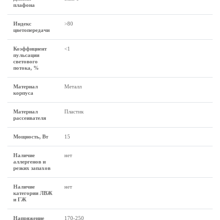
плафона
Индекс
>80
цветопередачи
Коэффициент
<1
пульсации
светового
потока, %
Материал
Металл
корпуса
Материал
Пластик
рассеивателя
Мощность, Вт
15
Наличие
нет
аллергенов и
резких запахов
Наличие
нет
категории ЛВЖ
и ГЖ
Напряжение
170-250