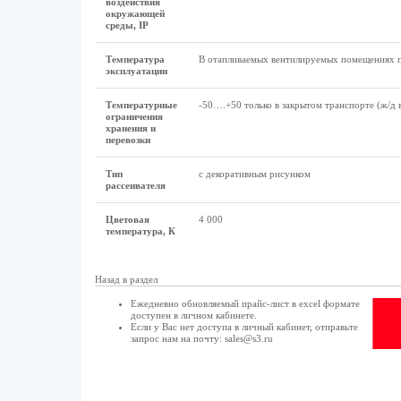
воздействия
окружающей
среды, IP
Температура
В отапливаемых вентилируемых помещениях 
эксплуатации
Температурные
-50….+50 только в закрытом транспорте (ж/д 
ограничения
хранения и
перевозки
Тип
с декоративным рисунком
рассеивателя
Цветовая
4 000
температура, К
Назад в раздел
Ежедневно обновляемый прайс-лист в excel формате
доступен в
личном кабинете
.
Если у Вас нет доступа в
личный кабинет
, отправьте
запрос нам на почту:
sales@s3.ru