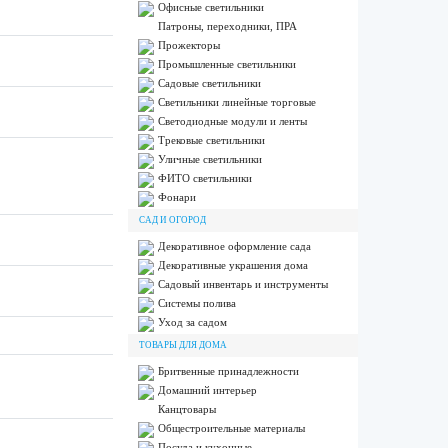
Офисные светильники
Патроны, переходники, ПРА
Прожекторы
Промышленные светильники
Садовые светильники
Светильники линейные торговые
Светодиодные модули и ленты
Трековые светильники
Уличные светильники
ФИТО светильники
Фонари
САД И ОГОРОД
Декоративное оформление сада
Декоративные украшения дома
Садовый инвентарь и инструменты
Системы полива
Уход за садом
ТОВАРЫ ДЛЯ ДОМА
Бритвенные принадлежности
Домашний интерьер
Канцтовары
Общестроительные материалы
Посуда и кухонные