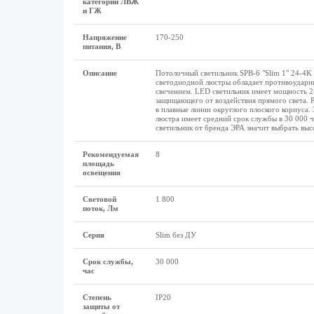
категории ЛВЖ
и ГЖ
Напряжение
170-250
питания, В
Описание
Потолочный светильник SPB-6 "Slim 1" 24-4K 
светодиодной люстры обладает противоударны
свечением. LED светильник имеет мощность 2
защищающего от воздействия прямого света. Р
в плавные линии округлого плоского корпуса.
люстра имеет средний срок службы в 30 000 ч
светильник от бренда ЭРА значит выбрать выс
Рекомендуемая
8
площадь
освещения
Световой
1 800
поток, Лм
Серия
Slim без ДУ
Срок службы,
30 000
час
Степень
IP20
защиты от