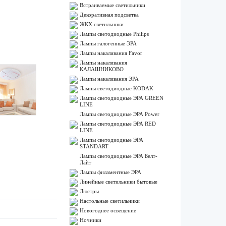
Встраиваемые светильники
Декоративная подсветка
ЖКХ светильники
Лампы cветодиодные Philips
Лампы галогенные ЭРА
Лампы накаливания Favor
Лампы накаливания
КАЛАШНИКОВО
Лампы накаливания ЭРА
Лампы светодиодные KODAK
Лампы светодиодные ЭРА GREEN
LINE
Лампы светодиодные ЭРА Power
Лампы светодиодные ЭРА RED
LINE
Лампы светодиодные ЭРА
STANDART
Лампы светодиодные ЭРА Белт-
Лайт
Лампы филаментные ЭРА
Линейные светильники бытовые
Люстры
Настольные светильники
Новогоднее освещение
Ночники