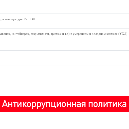
при температуре +5…+40.
вагонах, контейнерах, закрытых а/м, трюмах и т.д) в умеренном и холодном климате (УХЛ)