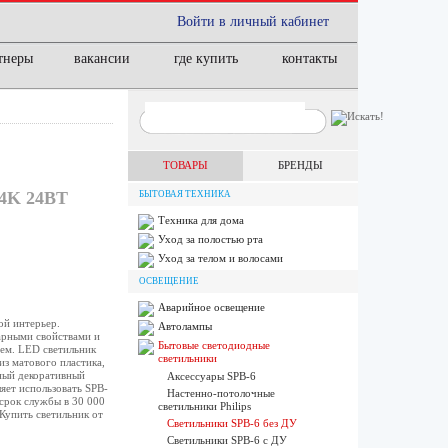
Войти в личный кабинет
тнеры
вакансии
где купить
контакты
ТОВАРЫ
БРЕНДЫ
4K 24ВТ
БЫТОВАЯ ТЕХНИКА
Техника для дома
Уход за полостью рта
Уход за телом и волосами
ОСВЕЩЕНИЕ
Аварийное освещение
ой интерьер.
Автолампы
арными свойствами и
Бытовые светодиодные
ем. LED светильник
светильники
з матового пластика,
тный декоративный
Аксессуары SPB-6
яет использовать SPB-
Настенно-потолочные
 срок службы в 30 000
светильники Philips
Купить светильник от
Светильники SPB-6 без ДУ
Светильники SPB-6 с ДУ