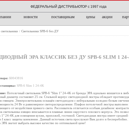
ФЕДЕРАЛЬНЫЙ ДИСТРИБЬЮТОР с 1997 года
мпании
новости
поставщикам
цены
акции
пар
 светильники
Светильники SPB-6 без ДУ
/
ДНЫЙ ЭРА КЛАССИК БЕЗ ДУ SPB-6 SLIM 1 24-
овара:
Б0043816
оставщика:
SPB-6 Slim 1 24-4K
ние:
Потолочный светильник SPB-6 "Slim 1" 24-4K от бренда ЭРА идеально впишется в люб
ый диаметр составляет 25 см. Стальной корпус светодиодной люстры обладает противоуд
н глянцем. Электросветильник оснащён светодиодом с нейтральным холодно-белым свечени
мощность 24 Вт и равномерное светораспределение. Плафон потолочной люстры выполнен и
ющего от воздействия прямого света. Рассеиватель отличается особым дизайном: контрас
к светильника изящно вписывается в плавные линии округлого плоского корпуса. Это позвол
m 1" 24-4K для освещения кухни, прихожей, гостиной. Светодиодная люстра имеет средний
и I класс защиты заземление. Данный источник света прослужит Вам долго и бесперебойно. 
 ЭРА значит выбрать высокое качество по оптимальной цене!