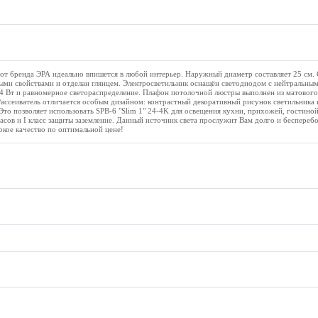
от бренда ЭРА идеально впишется в любой интерьер. Наружный диаметр составляет 25 см. 
ми свойствами и отделан глянцем. Электросветильник оснащён светодиодом с нейтральны
4 Вт и равномерное светораспределение. Плафон потолочной люстры выполнен из матового 
ассеиватель отличается особым дизайном: контрастный декоративный рисунок светильника 
 Это позволяет использовать SPB-6 "Slim 1" 24-4K для освещения кухни, прихожей, гостино
асов и I класс защиты заземление. Данный источник света прослужит Вам долго и беспереб
окое качество по оптимальной цене!