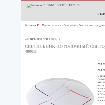
о ко
Компания
S3
Каталог товаров
Освещение
Бытовые светодиодные
/
/
/
Светильники SPB-6 без ДУ
СВЕТИЛЬНИК ПОТОЛОЧНЫЙ СВЕТОДИО
4000K
Код т
Код п
Описа
Наружн
отдела
имеет 
защища
рисуно
6 "Sli
часов 
бренда