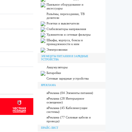
Паяльное оборудование и
аксессуары
Разъёмы, переходники, ТВ
делители
Розетки и выключатели
Стабилизаторы напряжения
Удлинители и сетевые фильтры
Шкафы, корпуса, боксы и
принадлежности к ним
Электрозвонки
ЭЛЕМЕНТЫ ПИТАНИЯ И ЗАРЯДНЫЕ
УСТРОЙСТВА
Аккумуляторы
Батарейки
Сетевые зарядные устройства
ЯРЕКЛАМА
яРеклама (04 Элементы питания)
яРеклама (28 Интерьерное
освещение)
яРеклама (45 Кабеленесущие
системы)
яРеклама (77 Силовые кабели и
провода)
ПРАЙС-ЛИСТ