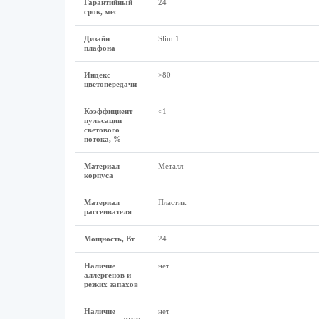
Гарантийный
24
срок, мес
Дизайн
Slim 1
плафона
Индекс
>80
цветопередачи
Коэффициент
<1
пульсации
светового
потока, %
Материал
Металл
корпуса
Материал
Пластик
рассеивателя
Мощность, Вт
24
Наличие
нет
аллергенов и
резких запахов
Наличие
нет