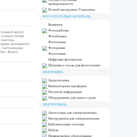
принадлежности
Ручной инструмент Tramontina
ФОТО И РАСХОДНЫЕ МАТЕРИАЛЫ
Конверты
Фотоальбомы
Стальной корпус
м холодно-белым
Фотобумага
пластика,
Фотопленка
изящно вписывается
й. Светодиодная
Фоторамки
ойно. Купить
Фотохимия
Цифровые фотокиоски
Штативы и чехлы для фототехники
ЭЛЕКТРОНИКА
Аудиотехника
Компьютерная переферия
Носители информации
Оборудование для умного дома
ЭЛЕКТРОТОВАРЫ
Аксессуары для электромонтажа
Инструменты для электромонтажа
Кабеленесущие системы
Кабель
Низковольтное оборудование