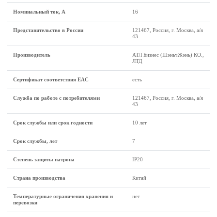
Номинальный ток, А
16
Представительство в России
121467, Россия, г. Москва, а/я
43
Производитель
АТЛ Бизнес (ШэньчЖэнь) КО.,
ЛТД
Сертификат соответствия EAC
есть
Служба по работе с потребителями
121467, Россия, г. Москва, а/я
43
Срок службы или срок годности
10 лет
Срок службы, лет
7
Степень защиты патрона
IP20
Страна производства
Китай
Температурные ограничения хранения и
нет
перевозки