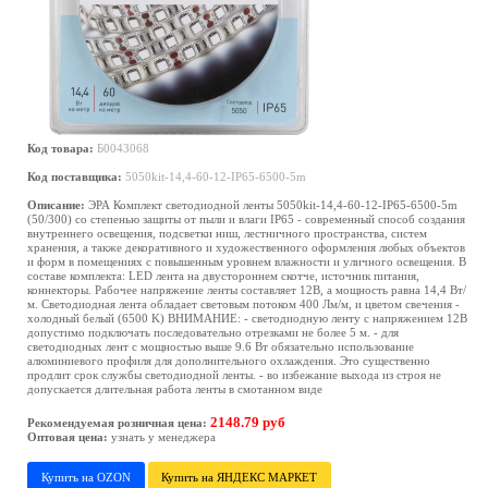
Код товара:
Б0043068
Код поставщика:
5050kit-14,4-60-12-IP65-6500-5m
Описание:
ЭРА Комплект светодиодной ленты 5050kit-14,4-60-12-IP65-6500-5m
(50/300) со степенью защиты от пыли и влаги IP65 - современный способ создания
внутреннего освещения, подсветки ниш, лестничного пространства, систем
хранения, а также декоративного и художественного оформления любых объектов
и форм в помещениях с повышенным уровнем влажности и уличного освещения. В
составе комплекта: LED лента на двустороннем скотче, источник питания,
коннекторы. Рабочее напряжение ленты составляет 12В, а мощность равна 14,4 Вт/
м. Светодиодная лента обладает световым потоком 400 Лм/м, и цветом свечения -
холодный белый (6500 K) ВНИМАНИЕ: - светодиодную ленту с напряжением 12В
допустимо подключать последовательно отрезками не более 5 м. - для
светодиодных лент с мощностью выше 9.6 Вт обязательно использование
алюминиевого профиля для дополнительного охлаждения. Это существенно
продлит срок службы светодиодной ленты. - во избежание выхода из строя не
допускается длительная работа ленты в смотанном виде
2148.79 руб
Рекомендуемая розничная цена:
Оптовая цена:
узнать у менеджера
Купить на OZON
Купить на ЯНДЕКС МАРКЕТ