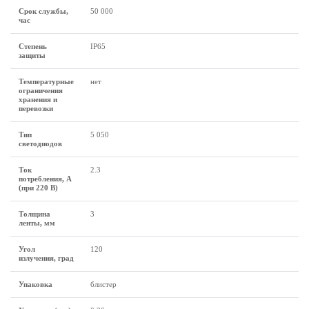
Срок службы,
50 000
час
Степень
IP65
защиты
Температурные
нет
ограничения
хранения и
перевозки
Тип
5 050
светодиодов
Ток
2.3
потребления, А
(при 220 В)
Толщина
3
ленты, мм
Угол
120
излучения, град
Упаковка
блистер