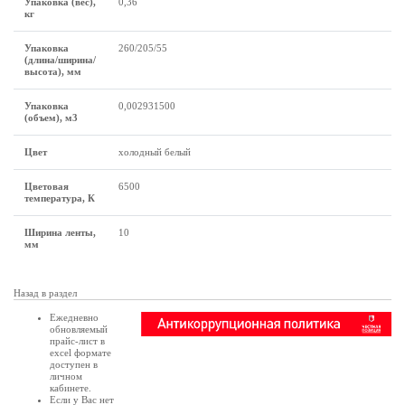
Упаковка (вес),
0,36
кг
Упаковка
260/205/55
(длина/ширина/
высота), мм
Упаковка
0,002931500
(объем), м3
Цвет
холодный белый
Цветовая
6500
температура, К
Ширина ленты,
10
мм
Назад в раздел
Ежедневно
обновляемый
прайс-лист в
excel формате
доступен в
личном
кабинете
.
Если у Вас нет