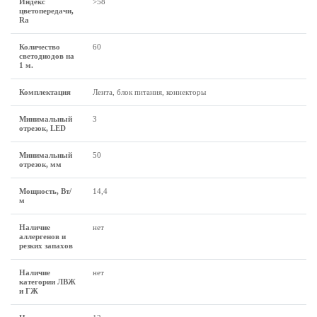
Индекс
>58
цветопередачи,
Ra
Количество
60
светодиодов на
1 м.
Комплектация
Лента, блок питания, коннекторы
Минимальный
3
отрезок, LED
Минимальный
50
отрезок, мм
Мощность, Вт/
14,4
м
Наличие
нет
аллергенов и
резких запахов
Наличие
нет
категории ЛВЖ
и ГЖ