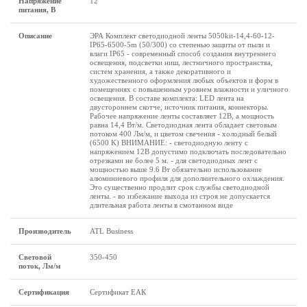
Напряжение
12
питания, В
Описание
ЭРА Комплект светодиодной ленты 5050kit-14,4-60-12-
IP65-6500-5m (50/300) со степенью защиты от пыли и
влаги IP65 - современный способ создания внутреннего
освещения, подсветки ниш, лестничного пространства,
систем хранения, а также декоративного и
художественного оформления любых объектов и форм в
помещениях с повышенным уровнем влажности и уличного
освещения. В составе комплекта: LED лента на
двустороннем скотче, источник питания, коннекторы.
Рабочее напряжение ленты составляет 12В, а мощность
равна 14,4 Вт/м. Светодиодная лента обладает световым
потоком 400 Лм/м, и цветом свечения - холодный белый
(6500 K) ВНИМАНИЕ: - светодиодную ленту с
напряжением 12В допустимо подключать последовательно
отрезками не более 5 м. - для светодиодных лент с
мощностью выше 9.6 Вт обязательно использование
алюминиевого профиля для дополнительного охлаждения.
Это существенно продлит срок службы светодиодной
ленты. - во избежание выхода из строя не допускается
длительная работа ленты в смотанном виде
Производитель
ATL Business
Световой
350-450
поток, Лм/м
Сертификация
Сертификат ЕАК