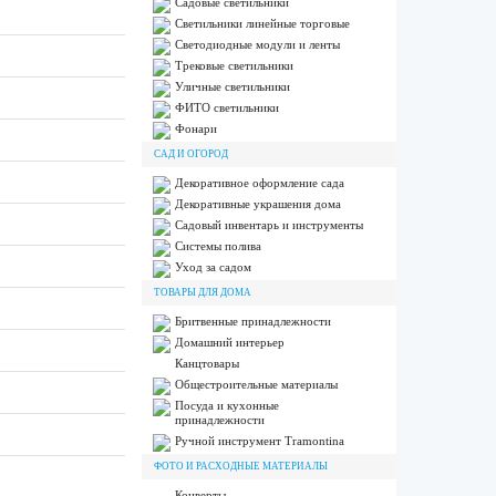
Садовые светильники
Светильники линейные торговые
Светодиодные модули и ленты
Трековые светильники
Уличные светильники
ФИТО светильники
Фонари
САД И ОГОРОД
Декоративное оформление сада
Декоративные украшения дома
Садовый инвентарь и инструменты
Системы полива
Уход за садом
ТОВАРЫ ДЛЯ ДОМА
Бритвенные принадлежности
Домашний интерьер
Канцтовары
Общестроительные материалы
Посуда и кухонные
принадлежности
Ручной инструмент Tramontina
ФОТО И РАСХОДНЫЕ МАТЕРИАЛЫ
Конверты