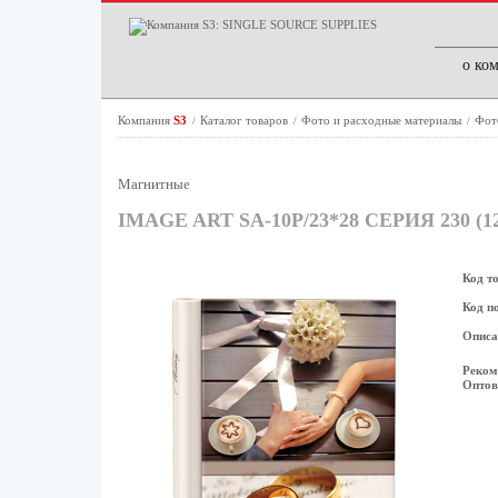
о ко
Компания
S3
Каталог товаров
Фото и расходные материалы
Фот
/
/
/
Магнитные
IMAGE ART SA-10P/23*28 СЕРИЯ 230 (12
Код т
Код п
Описа
Реком
Оптов