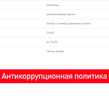
магнитные
ламинированный картон
Особых условий хранения не требует
23х28
до 25х20
смотри дизайн