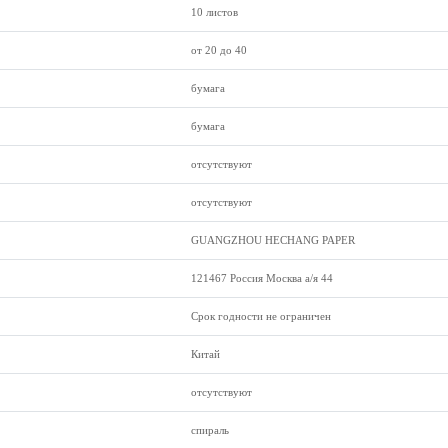
10 листов
от 20 до 40
бумага
бумага
отсутствуют
отсутствуют
GUANGZHOU HECHANG PAPER
121467 Россия Москва а/я 44
Срок годности не ограничен
Китай
отсутствуют
спираль