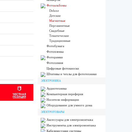
Фотоальбомы
Deluxe
Детские
Магнитные
Пергаментные
Свадебные
Тематические
Традиционные
Фотобумага
Фотопленка
Фоторамки
Фотохимия
Цифровые фотокиоски
Штативы и чехлы для фототехники
ЭЛЕКТРОНИКА
Аудиотехника
Компьютерная переферия
Носители информации
Оборудование для умного дома
ЭЛЕКТРОТОВАРЫ
Аксессуары для электромонтажа
Инструменты для электромонтажа
Кабеленесущие системы