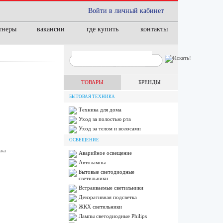
Войти в личный кабинет
тнеры
вакансии
где купить
контакты
ТОВАРЫ
БРЕНДЫ
БЫТОВАЯ ТЕХНИКА
Техника для дома
Уход за полостью рта
Уход за телом и волосами
ОСВЕЩЕНИЕ
жка
Аварийное освещение
Автолампы
Бытовые светодиодные
светильники
Встраиваемые светильники
Декоративная подсветка
ЖКХ светильники
Лампы cветодиодные Philips