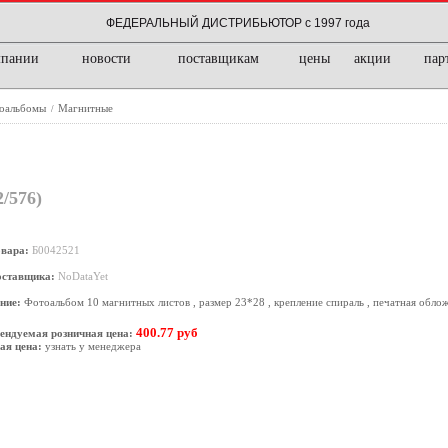
ФЕДЕРАЛЬНЫЙ ДИСТРИБЬЮТОР с 1997 года
мпании
новости
поставщикам
цены
акции
пар
оальбомы
Магнитные
/
/576)
овара:
Б0042521
оставщика:
NoDataYet
ние:
Фотоальбом 10 магнитных листов , размер 23*28 , крепление спираль , печатная обло
400.77 руб
ендуемая розничная цена:
ая цена:
узнать у менеджера