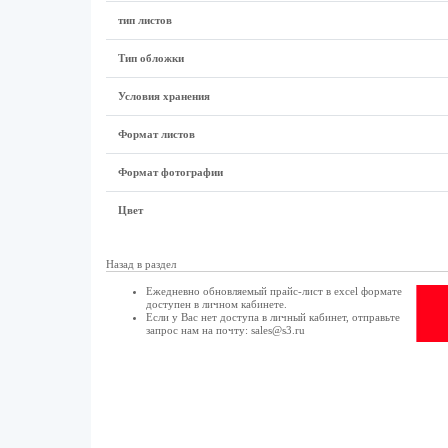
тип листов
Тип обложки
Условия хранения
Формат листов
Формат фотографии
Цвет
Назад в раздел
Ежедневно обновляемый прайс-лист в excel формате
доступен в
личном кабинете
.
Если у Вас нет доступа в
личный кабинет
, отправьте
запрос нам на почту:
sales@s3.ru