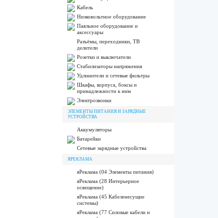
Кабель
Низковольтное оборудование
Паяльное оборудование и
аксессуары
Разъёмы, переходники, ТВ
делители
Розетки и выключатели
Стабилизаторы напряжения
Удлинители и сетевые фильтры
Шкафы, корпуса, боксы и
принадлежности к ним
Электрозвонки
ЭЛЕМЕНТЫ ПИТАНИЯ И ЗАРЯДНЫЕ
УСТРОЙСТВА
Аккумуляторы
Батарейки
Сетевые зарядные устройства
ЯРЕКЛАМА
яРеклама (04 Элементы питания)
яРеклама (28 Интерьерное
освещение)
яРеклама (45 Кабеленесущие
системы)
яРеклама (77 Силовые кабели и