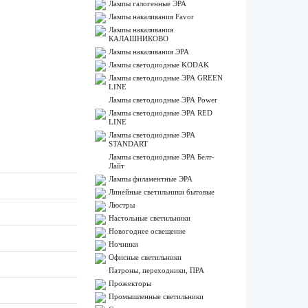
Лампы галогенные ЭРА
Лампы накаливания Favor
Лампы накаливания
КАЛАШНИКОВО
Лампы накаливания ЭРА
Лампы светодиодные KODAK
Лампы светодиодные ЭРА GREEN
LINE
Лампы светодиодные ЭРА Power
Лампы светодиодные ЭРА RED
LINE
Лампы светодиодные ЭРА
STANDART
Лампы светодиодные ЭРА Белт-
Лайт
Лампы филаментные ЭРА
Линейные светильники бытовые
Люстры
Настольные светильники
Новогоднее освещение
Ночники
Офисные светильники
Патроны, переходники, ПРА
Прожекторы
Промышленные светильники