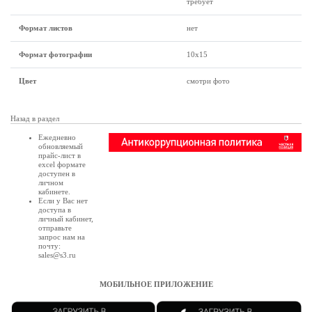
требует
Формат листов
нет
Формат фотографии
10х15
Цвет
смотри фото
Назад в раздел
Ежедневно
обновляемый
прайс-лист в
excel формате
доступен в
личном
кабинете
.
Если у Вас нет
доступа в
личный кабинет
,
отправьте
запрос нам на
почту:
sales@s3.ru
МОБИЛЬНОЕ ПРИЛОЖЕНИЕ