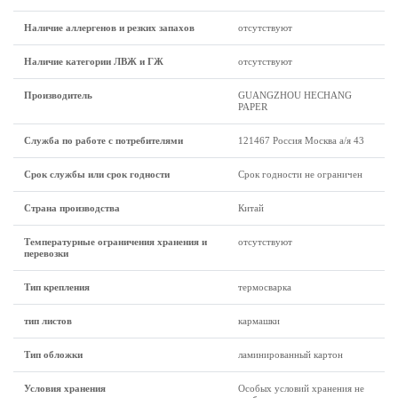
Наличие аллергенов и резких запахов
отсутствуют
Наличие категории ЛВЖ и ГЖ
отсутствуют
Производитель
GUANGZHOU HECHANG
PAPER
Служба по работе с потребителями
121467 Россия Москва а/я 43
Срок службы или срок годности
Срок годности не ограничен
Страна производства
Китай
Температурные ограничения хранения и
отсутствуют
перевозки
Тип крепления
термосварка
тип листов
кармашки
Тип обложки
ламинированный картон
Условия хранения
Особых условий хранения не