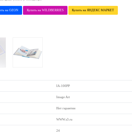
ить на OZON
Купить на WILDBERRIES
Купить на ЯНДЕКС МАРКЕТ
IA-100PP
Image Art
Нет гарантии
WWW.s3.ru
24