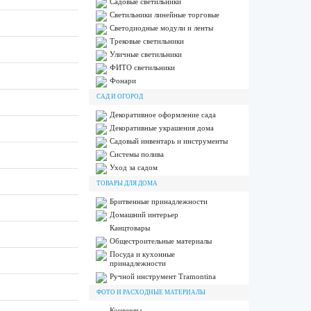
Садовые светильники
Светильники линейные торговые
Светодиодные модули и ленты
Трековые светильники
Уличные светильники
ФИТО светильники
Фонари
САД И ОГОРОД
Декоративное оформление сада
Декоративные украшения дома
Садовый инвентарь и инструменты
Системы полива
Уход за садом
ТОВАРЫ ДЛЯ ДОМА
Бритвенные принадлежности
Домашний интерьер
Канцтовары
Общестроительные материалы
Посуда и кухонные
принадлежности
Ручной инструмент Tramontina
ФОТО И РАСХОДНЫЕ МАТЕРИАЛЫ
Конверты