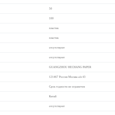
50
100
пластик
пластик
отсутствуют
отсутствуют
GUANGZHOU HECHANG PAPER
121467 Россия Москва а/я 43
Срок годности не ограничен
Китай
отсутствуют