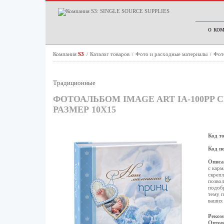
о ко
Компания
S3
Каталог товаров
Фото и расходные материалы
Фот
/
/
/
Традиционные
ФОТОАЛЬБОМ IMAGE ART IA-100PP 
РАЗМЕР 10Х15
Код т
Код п
Описа
с карм
скрепл
позвол
подобр
тему п
ваших 
Реком
Оптов