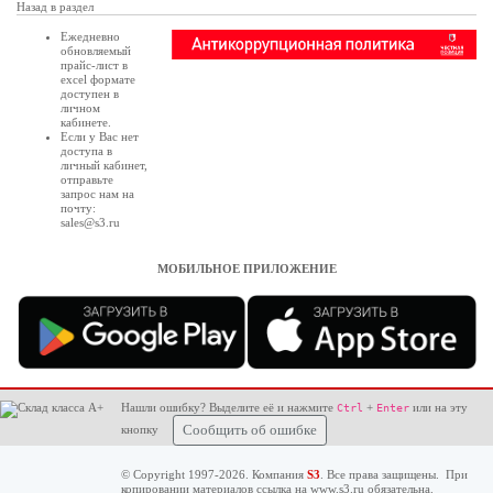
Назад в раздел
Ежедневно
обновляемый
прайс-лист в
excel формате
доступен в
личном
кабинете
.
Если у Вас нет
доступа в
личный кабинет
,
отправьте
запрос нам на
почту:
sales@s3.ru
МОБИЛЬНОЕ ПРИЛОЖЕНИЕ
Нашли ошибку? Выделите её и нажмите
+
или на эту
Ctrl
Enter
кнопку
Сообщить об ошибке
© Copyright 1997-2026. Компания
S3
. Все права защищены. При
копировании материалов ссылка на
www.s3.ru
обязательна.