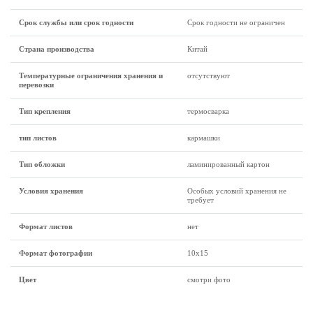
Срок службы или срок годности
Срок годности не ограничен
Страна производства
Китай
Температурные ограничения хранения и
отсутствуют
перевозки
Тип крепления
термосварка
тип листов
кармашки
Тип обложки
ламинированный картон
Условия хранения
Особых условий хранения не
требует
Формат листов
нет
Формат фотографии
10х15
Цвет
смотри фото