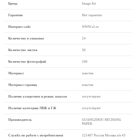
Бренд
Image Art
Гарантия
Нет гарантии
Интернет-сайт
WWW.s3.ru
Количество в упаковке
24
Количество листов
50
Количество фотографий
100
Материал
пластик
Материал страниц
пластик
Наличие аллергенов и резких запахов
отсутствуют
Наличие категории ЛВЖ и ГЖ
отсутствуют
Производитель
GUANGZHOU HECHANG
PAPER
Служба по работе с потребителями
121467 Россия Москва а/я 43