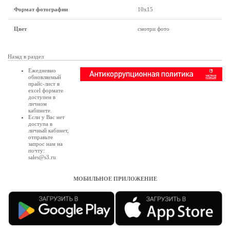
Формат фотографии
10х15
Цвет
смотри фото
Назад в раздел
Ежедневно
обновляемый
прайс-лист в
excel формате
доступен в
личном
кабинете
.
Если у Вас нет
доступа в
личный кабинет
,
отправьте
запрос нам на
почту:
sales@s3.ru
МОБИЛЬНОЕ ПРИЛОЖЕНИЕ