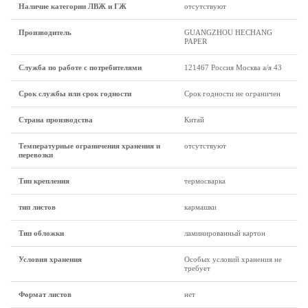
Наличие категории ЛВЖ и ГЖ
отсутствуют
Производитель
GUANGZHOU HECHANG
PAPER
Служба по работе с потребителями
121467 Россия Москва а/я 43
Срок службы или срок годности
Срок годности не ограничен
Страна производства
Китай
Температурные ограничения хранения и
отсутствуют
перевозки
Тип крепления
термосварка
тип листов
кармашки
Тип обложки
ламинированный картон
Условия хранения
Особых условий хранения не
требует
Формат листов
нет