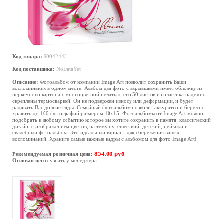
Код товара:
Б0042443
Код поставщика:
NoDataYet
Описание:
Фотоальбом от компании Image Art позволит сохранить Ваши
воспоминания в одном месте. Альбом для фото с кармашками имеет обложку из
первичного картона с многоцветной печатью, его 50 листов из пластика надежно
скреплены термосваркой. Он не подвержен износу или деформации, и будет
радовать Вас долгие годы. Семейный фотоальбом позволит аккуратно и бережно
хранить до 100 фотографий размером 10х15. Фотоальбомы от Image Art можно
подобрать к любому событию которое вы хотите сохранить в памяти: классический
дизайн, с изображением цветов, на тему путешествий, детский, пейзажи и
свадебный фотоальбом. Это идеальный вариант для сбережения ваших
воспоминаний. Храните самые важные кадры с альбомом для фото Image Art!
854.00 руб
Рекомендуемая розничная цена:
Оптовая цена:
узнать у менеджера