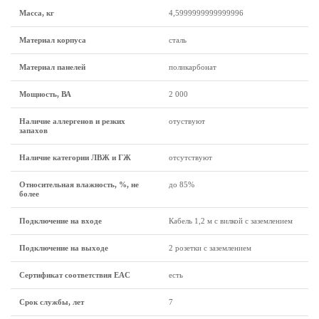
Масса, кг
4,5999999999999996
Материал корпуса
сталь
Материал панелей
поликарбонат
Мощность, ВА
2 000
Наличие аллергенов и резких
отуствуют
запахов
Наличие категории ЛВЖ и ГЖ
отсутствуют
Относительная влажность, %, не
до 85%
более
Подключение на входе
Кабель 1,2 м с вилкой с заземлением
Подключение на выходе
2 розетки с заземлением
Сертификат соответствия EAC
есть
Срок службы, лет
7