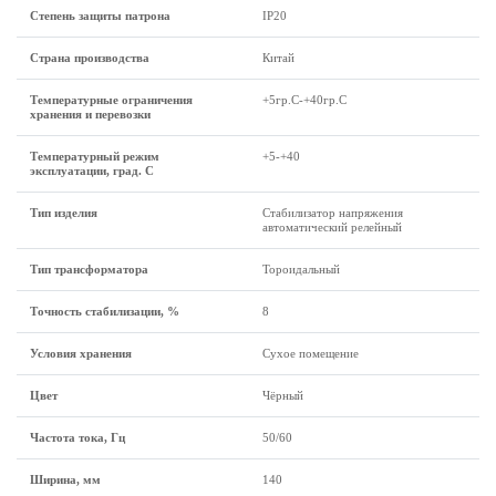
Степень защиты патрона
IP20
Страна производства
Китай
Температурные ограничения
+5гр.С-+40гр.С
хранения и перевозки
Температурный режим
+5-+40
эксплуатации, град. С
Тип изделия
Стабилизатор напряжения
автоматический релейный
Тип трансформатора
Тороидальный
Точность стабилизации, %
8
Условия хранения
Сухое помещение
Цвет
Чёрный
Частота тока, Гц
50/60
Ширина, мм
140