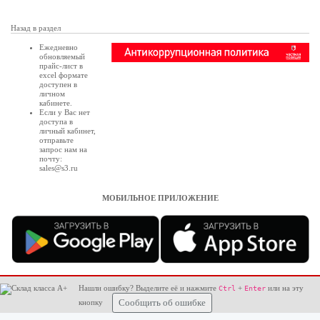
Назад в раздел
Ежедневно
обновляемый
прайс-лист в
excel формате
доступен в
личном
кабинете
.
Если у Вас нет
доступа в
личный кабинет
,
отправьте
запрос нам на
почту:
sales@s3.ru
МОБИЛЬНОЕ ПРИЛОЖЕНИЕ
Нашли ошибку? Выделите её и нажмите
+
или на эту
Ctrl
Enter
кнопку
Сообщить об ошибке