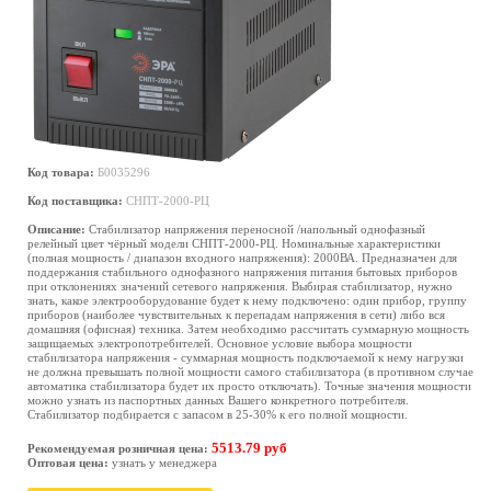
Код товара:
Б0035296
Код поставщика:
СНПТ-2000-РЦ
Описание:
Стабилизатор напряжения переносной /напольный однофазный
релейный цвет чёрный модели СНПТ-2000-РЦ. Номинальные характеристики
(полная мощность / диапазон входного напряжения): 2000ВА. Предназначен для
поддержания стабильного однофазного напряжения питания бытовых приборов
при отклонениях значений сетевого напряжения. Выбирая стабилизатор, нужно
знать, какое электрооборудование будет к нему подключено: один прибор, группу
приборов (наиболее чувствительных к перепадам напряжения в сети) либо вся
домашняя (офисная) техника. Затем необходимо рассчитать суммарную мощность
защищаемых электропотребителей. Основное условие выбора мощности
стабилизатора напряжения - суммарная мощность подключаемой к нему нагрузки
не должна превышать полной мощности самого стабилизатора (в противном случае
автоматика стабилизатора будет их просто отключать). Точные значения мощности
можно узнать из паспортных данных Вашего конкретного потребителя.
Стабилизатор подбирается с запасом в 25-30% к его полной мощности.
5513.79 руб
Рекомендуемая розничная цена:
Оптовая цена:
узнать у менеджера