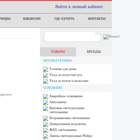
Войти в личный кабинет
тнеры
вакансии
где купить
контакты
ТОВАРЫ
БРЕНДЫ
БЫТОВАЯ ТЕХНИКА
Техника для дома
Уход за полостью рта
Уход за телом и волосами
ОСВЕЩЕНИЕ
горючего
Аварийное освещение
Автолампы
Бытовые светодиодные
светильники
Встраиваемые светильники
Декоративная подсветка
ЖКХ светильники
Лампы cветодиодные Philips