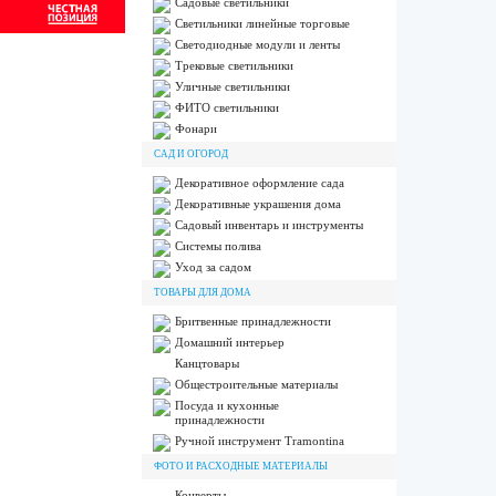
Садовые светильники
Светильники линейные торговые
Светодиодные модули и ленты
Трековые светильники
Уличные светильники
ФИТО светильники
Фонари
САД И ОГОРОД
Декоративное оформление сада
Декоративные украшения дома
Садовый инвентарь и инструменты
Системы полива
Уход за садом
ТОВАРЫ ДЛЯ ДОМА
Бритвенные принадлежности
Домашний интерьер
Канцтовары
Общестроительные материалы
Посуда и кухонные
принадлежности
Ручной инструмент Tramontina
ФОТО И РАСХОДНЫЕ МАТЕРИАЛЫ
Конверты