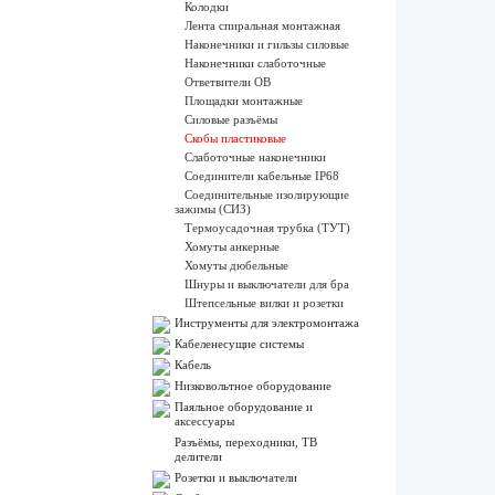
Колодки
Лента спиральная монтажная
Наконечники и гильзы силовые
Наконечники слаботочные
Ответвители ОВ
Площадки монтажные
Силовые разъёмы
Скобы пластиковые
Слаботочные наконечники
Соединители кабельные IP68
Соединительные изолирующие
зажимы (СИЗ)
Термоусадочная трубка (ТУТ)
Хомуты анкерные
Хомуты дюбельные
Шнуры и выключатели для бра
Штепсельные вилки и розетки
Инструменты для электромонтажа
Кабеленесущие системы
Кабель
Низковольтное оборудование
Паяльное оборудование и
аксессуары
Разъёмы, переходники, ТВ
делители
Розетки и выключатели