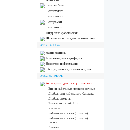
Фотоальбомы
Фотобумага
Фотопленка
Фоторамки
Фотохимия
Цифровые фотокиоски
Штативы и чехлы для фототехники
ЭЛЕКТРОНИКА
Аудиотехника
Компьютерная переферия
Носители информации
Оборудование для умного дома
ЭЛЕКТРОТОВАРЫ
Аксессуары для электромонтажа
Бирки кабельные маркировочные
Дюбели для кабельного бандажа
Дюбель-хомуты
Зажим винтовой ЗВИ
Изолента
Кабельные стяжки (хомуты)
Кабельные стяжки (хомуты)
стальные
Клеммы