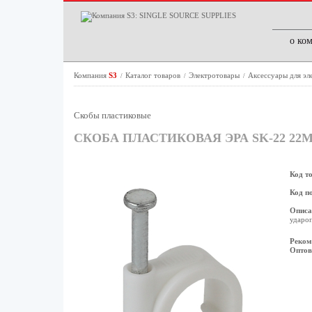
о ко
Компания
S3
Каталог товаров
Электротовары
Аксессуары для э
/
/
/
Скобы пластиковые
СКОБА ПЛАСТИКОВАЯ ЭРА SK-22 22
Код т
Код п
Описа
удароп
Реком
Оптов