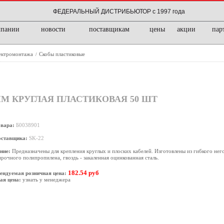
ФЕДЕРАЛЬНЫЙ ДИСТРИБЬЮТОР с 1997 года
мпании
новости
поставщикам
цены
акции
пар
лектромонтажа
Скобы пластиковые
/
ММ КРУГЛАЯ ПЛАСТИКОВАЯ 50 ШТ
овара:
Б0038901
оставщика:
SK-22
ние:
Предназначены для крепления круглых и плоских кабелей. Изготовлены из гибкого не
рочного полипропилена, гвоздь - закаленная оцинкованная сталь.
182.54 руб
ендуемая розничная цена:
ая цена:
узнать у менеджера