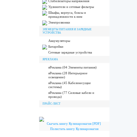
Стабилизаторы напряжения
Удлинители и сетевые фильтры
Шкафы, корпуса, боксы и
принадлежности к ним
Электрозвонки
ЭЛЕМЕНТЫ ПИТАНИЯ И ЗАРЯДНЫЕ
УСТРОЙСТВА
Аккумуляторы
Батарейки
Сетевые зарядные устройства
ЯРЕКЛАМА
яРеклама (04 Элементы питания)
яРеклама (28 Интерьерное
освещение)
яРеклама (45 Кабеленесущие
системы)
яРеклама (77 Силовые кабели и
провода)
ПРАЙС-ЛИСТ
Скачать книгу Кулинаромагия [PDF]
Полистать книгу Кулинаромагия