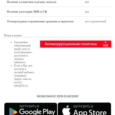
Наличие аллергенов и резких запахов
нет
Наличие категории ЛВЖ и ГЖ
нет
Температурные ограничения хранения и перевозки
нет ограничений
Назад в раздел
Ежедневно
обновляемый
прайс-лист в
excel формате
доступен в
личном
кабинете
.
Если у Вас нет
доступа в
личный кабинет
,
отправьте
запрос нам на
почту:
sales@s3.ru
МОБИЛЬНОЕ ПРИЛОЖЕНИЕ