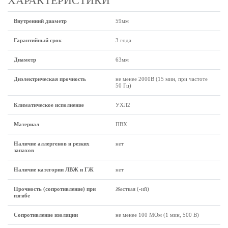
ХАРАКТЕРИСТИКИ
Внутренний диаметр
59мм
Гарантийный срок
3 года
Диаметр
63мм
Диэлектрическая прочность
не менее 2000В (15 мин, при частоте
50 Гц)
Климатическое исполнение
УХЛ2
Материал
ПВХ
Наличие аллергенов и резких
нет
запахов
Наличие категории ЛВЖ и ГЖ
нет
Прочность (сопротивление) при
Жесткая (-ий)
изгибе
Сопротивление изоляции
не менее 100 МОм (1 мин, 500 В)