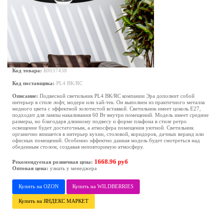
Код товара:
Б0037438
Код поставщика:
PL4 BK/RC
Описание:
Подвесной светильник PL4 BK/RC компании Эра дополнит собой
интерьер в стиле лофт, модерн или хай-тек. Он выполнен из практичного металла
медного цвета с эффектной золотистой вставкой. Светильник имеет цоколь Е27,
подходит для лампы накаливания 60 Вт внутри помещений. Модель имеет средние
размеры, но благодаря длинному подвесу и форме плафона в стиле ретро
освещение будет достаточным, а атмосфера помещения уютной. Светильник
органично впишется в интерьер кухни, столовой, коридоров, дачных веранд или
офисных помещений. Особенно эффектно данная модель будет смотреться над
обеденным столом, создавая неповторимую атмосферу.
1668.96 руб
Рекомендуемая розничная цена:
Оптовая цена:
узнать у менеджера
Купить на OZON
Купить на WILDBERRIES
Купить на ЯНДЕКС МАРКЕТ