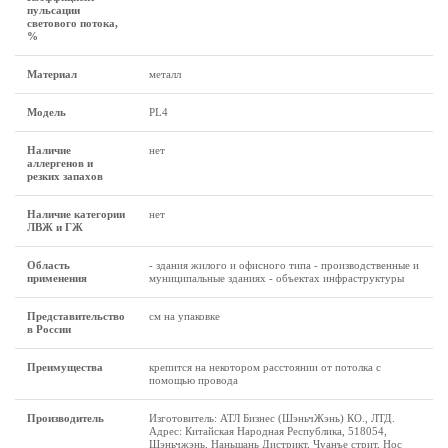
пульсации
светового потока,
%
Материал
металл
Модель
PL4
Наличие
нет
аллергенов и
резких запахов
Наличие категории
нет
ЛВЖ и ГЖ
Область
- здания жилого и офисного типа - производственные и
применения
муниципальные зданиях - объектах инфраструктуры
Представительство
см на упаковке
в России
Преимущества
крепится на некотором расстоянии от потолка с
помощью провода
Производитель
Изготовитель: АТЛ Бизнес (ШэньчЖэнь) КО., ЛТД.
Адрес: Китайская Народная Республика, 518054,
Шэньчжэнь, Наньшань Дистрикт, Чуанъе стрит, Нос