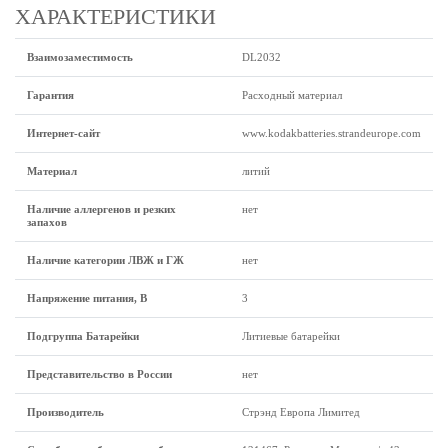
ХАРАКТЕРИСТИКИ
Взаимозаместимость
DL2032
Гарантия
Расходный материал
Интернет-сайт
www.kodakbatteries.strandeurope.com
Материал
литий
Наличие аллергенов и резких
нет
запахов
Наличие категории ЛВЖ и ГЖ
нет
Напряжение питания, В
3
Подгруппа Батарейки
Литиевые батарейки
Представительство в России
нет
Производитель
Стрэнд Европа Лимитед