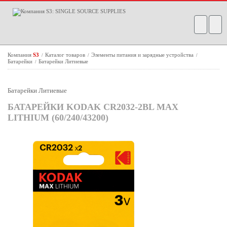
Компания
S3
Каталог товаров
Элементы питания и зарядные устройства
/
/
/
Батарейки
Батарейки Литиевые
/
Батарейки Литиевые
БАТАРЕЙКИ KODAK CR2032-2BL MAX
LITHIUM (60/240/43200)