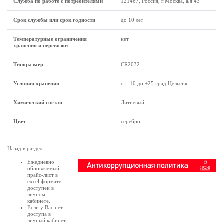
Служба по работе с потребителями
121467, Россия, г.Москва, а/я 43
Срок службы или срок годности
до 10 лет
Температурные ограничения
нет
хранения и перевозки
Типоразмер
CR2032
Условия хранения
от -10 до +25 град Цельсия
Химический состав
Литиевый
Цвет
серебро
Назад в раздел
Ежедневно
обновляемый
прайс-лист в
excel формате
доступен в
личном
кабинете
.
Если у Вас нет
доступа в
личный кабинет
,