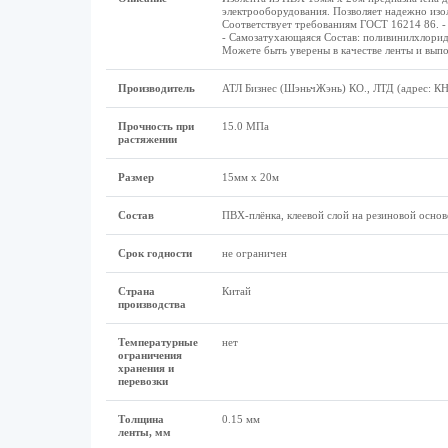
электрооборудования. Позволяет надежно изол
Соответствует требованиям ГОСТ 16214 86. -
- Самозатухающаяся Состав: поливинилхлорид,
Можете быть уверены в качестве ленты и вып
Производитель
АТЛ Бизнес (ШэньчЖэнь) КО., ЛТД (адрес: КН
Прочность при
15.0 МПа
растяжении
Размеp
15мм х 20м
Состав
ПВХ-плёнка, клеевой слой на резиновой основ
Срок годности
не ограничен
Страна
Китай
производства
Температурные
нет
ограничения
хранения и
перевозки
Толщина
0.15 мм
ленты, мм