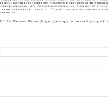
ировать и защитить цепь от влаги и пыли, препятствует возникновению короткого замыкания
 Удлинение при разрыве 190% - Удобный и комфортный монтаж - Устойчива в UV- лучам, в
 каучуковый клеевой слой. Тиснение лого ЭРА по всей длине изоленты подтверждает ориги
олненных работ.
Р, 518054, Шэньчжэнь, Наньшань Дистрикт, Чуанъе стрит, Нос Баоличэн Билдинг, рум 901)
е