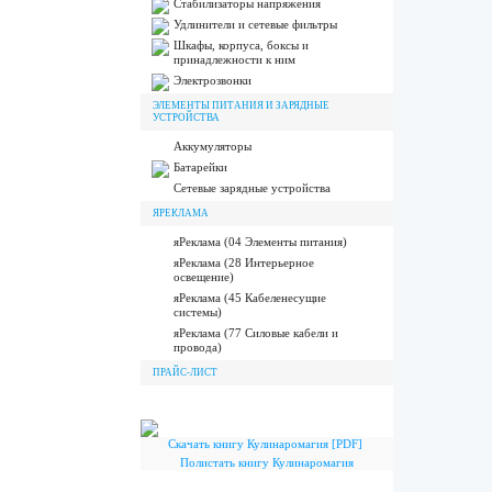
Стабилизаторы напряжения
Удлинители и сетевые фильтры
Шкафы, корпуса, боксы и
принадлежности к ним
Электрозвонки
ЭЛЕМЕНТЫ ПИТАНИЯ И ЗАРЯДНЫЕ
УСТРОЙСТВА
Аккумуляторы
Батарейки
Сетевые зарядные устройства
ЯРЕКЛАМА
яРеклама (04 Элементы питания)
яРеклама (28 Интерьерное
освещение)
яРеклама (45 Кабеленесущие
системы)
яРеклама (77 Силовые кабели и
провода)
ПРАЙС-ЛИСТ
Скачать книгу Кулинаромагия [PDF]
Полистать книгу Кулинаромагия