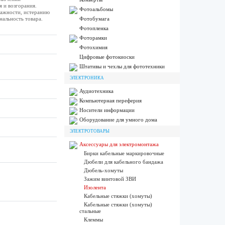
 и возгорания.
Фотоальбомы
лажности, истеранию
нальность товара.
Фотобумага
Фотопленка
Фоторамки
Фотохимия
Цифровые фотокиоски
Штативы и чехлы для фототехники
ЭЛЕКТРОНИКА
Аудиотехника
Компьютерная переферия
Носители информации
Оборудование для умного дома
ЭЛЕКТРОТОВАРЫ
Аксессуары для электромонтажа
Бирки кабельные маркировочные
Дюбели для кабельного бандажа
Дюбель-хомуты
Зажим винтовой ЗВИ
Изолента
Кабельные стяжки (хомуты)
Кабельные стяжки (хомуты)
стальные
Клеммы