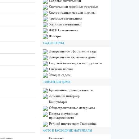
Садовые светильники
Светильники линейные торговые
Светодиодные модули и ленты
Трековые светильники
Уличные светильники
ФИТО светильники
Фонари
САД И ОГОРОД
Декоративное оформление сада
Декоративные украшения дома
Садовый инвентарь и инструменты
Системы полива
Уход за садом
ТОВАРЫ ДЛЯ ДОМА
Бритвенные принадлежности
Домашний интерьер
Канцтовары
Общестроительные материалы
Посуда и кухонные
принадлежности
Ручной инструмент Tramontina
ФОТО И РАСХОДНЫЕ МАТЕРИАЛЫ
ключении
Конверты