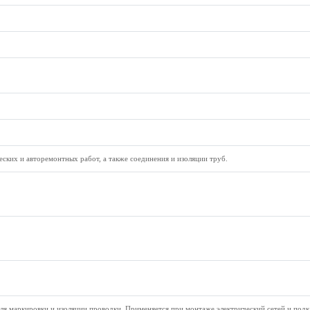
ских и авторемонтных работ, а также соединения и изоляции труб.
ля маркировки и изоляции проводки. Применяется при монтаже электрический сетей и под