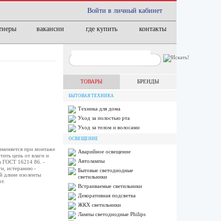
Войти в личный кабинет
тнеры
вакансии
где купить
контакты
ТОВАРЫ
БРЕНДЫ
БЫТОВАЯ ТЕХНИКА
Техника для дома
Уход за полостью рта
Уход за телом и волосами
ОСВЕЩЕНИЕ
именяется при монтаже
Аварийное освещение
ить цепь от влаги и
Автолампы
м ГОСТ 16214 86. -
и, истеранию -
Бытовые светодиодные
й длине изоленты
светильники
т.
Встраиваемые светильники
Декоративная подсветка
ЖКХ светильники
Лампы cветодиодные Philips