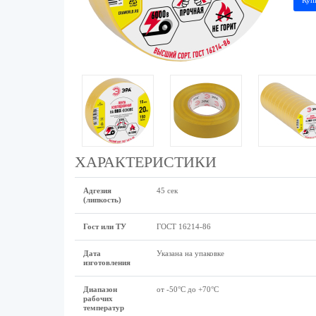
Куп
ХАРАКТЕРИСТИКИ
Адгезия
45 сек
(липкость)
Гост или ТУ
ГОСТ 16214-86
Дата
Указана на упаковке
изготовления
Диапазон
от -50°С до +70°С
рабочих
температур