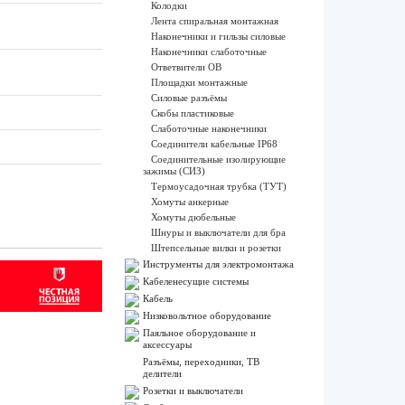
Колодки
Лента спиральная монтажная
Наконечники и гильзы силовые
Наконечники слаботочные
Ответвители ОВ
Площадки монтажные
Силовые разъёмы
Скобы пластиковые
Слаботочные наконечники
Соединители кабельные IP68
Соединительные изолирующие
зажимы (СИЗ)
Термоусадочная трубка (ТУТ)
Хомуты анкерные
Хомуты дюбельные
Шнуры и выключатели для бра
Штепсельные вилки и розетки
Инструменты для электромонтажа
Кабеленесущие системы
Кабель
Низковольтное оборудование
Паяльное оборудование и
аксессуары
Разъёмы, переходники, ТВ
делители
Розетки и выключатели