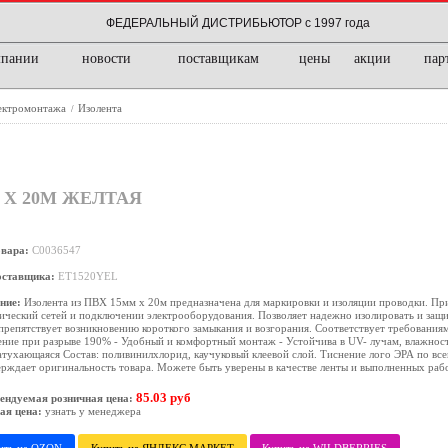
ФЕДЕРАЛЬНЫЙ ДИСТРИБЬЮТОР с 1997 года
мпании
новости
поставщикам
цены
акции
пар
лектромонтажа
Изолента
/
 Х 20М ЖЕЛТАЯ
овара:
C0036547
оставщика:
ET1520YEL
ние:
Изолента из ПВХ 15мм х 20м предназначена для маркировки и изоляции проводки. Пр
ический сетей и подключении электрооборудования. Позволяет надежно изолировать и защит
препятствует возникновению короткого замыкания и возгорания. Соответствует требования
ние при разрыве 190% - Удобный и комфортный монтаж - Устойчива в UV- лучам, влажност
тухающаяся Состав: поливинилхлорид, каучуковый клеевой слой. Тиснение лого ЭРА по все
рждает оригинальность товара. Можете быть уверены в качестве ленты и выполненных рабо
85.03 руб
ендуемая розничная цена:
ая цена:
узнать у менеджера