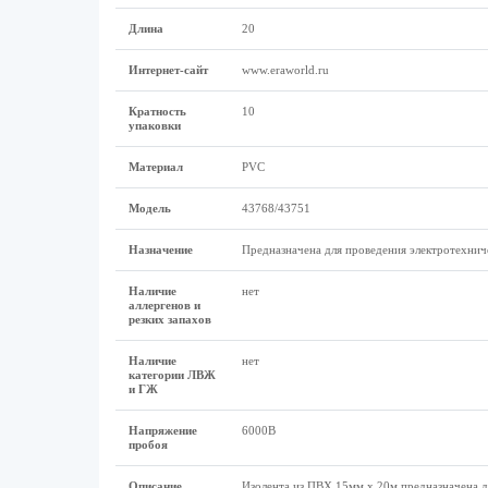
Длина
20
Интернет-сайт
www.eraworld.ru
Кратность
10
упаковки
Материал
PVC
Модель
43768/43751
Назначение
Предназначена для проведения электротехниче
Наличие
нет
аллергенов и
резких запахов
Наличие
нет
категории ЛВЖ
и ГЖ
Напряжение
6000В
пробоя
Описание
Изолента из ПВХ 15мм х 20м предназначена д