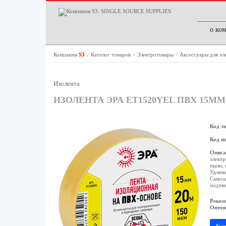
о ко
Компания
S3
Каталог товаров
Электротовары
Аксессуары для э
/
/
/
Изолента
ИЗОЛЕНТА ЭРА ET1520YEL ПВХ 15ММ
Код т
Код п
Описа
электр
пыли, 
Удлине
Самоза
подтве
Реком
Оптов