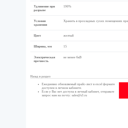
Удлинение при
190%
разрыве
Условия
Хранить в прохладных сухих помещениях при 
хранения
Цвет
желтый
Ширина, мм
15
Электрическая
не менее 6кВ
прочность
Назад в раздел
Ежедневно обновляемый прайс-лист в excel формате
доступен в
личном кабинете
.
Если у Вас нет доступа в
личный кабинет
, отправьте
запрос нам на почту:
sales@s3.ru