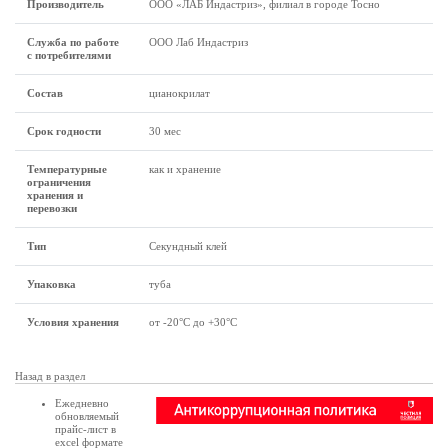
Производитель
ООО «ЛАБ Индастриз», филиал в городе Тосно
Служба по работе
ООО Лаб Индастриз
с потребителями
Состав
цианокрилат
Срок годности
30 мес
Температурные
как и хранение
ограничения
хранения и
перевозки
Тип
Секундный клей
Упаковка
туба
Условия хранения
от -20°C до +30°C
Назад в раздел
Ежедневно
обновляемый
прайс-лист в
excel формате