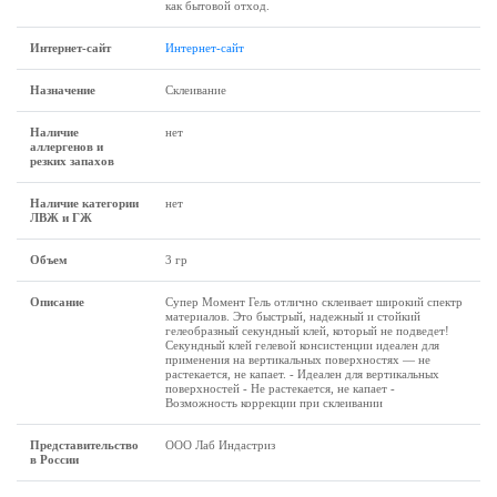
как бытовой отход.
Интернет-сайт
Интернет-сайт
Назначение
Склеивание
Наличие
нет
аллергенов и
резких запахов
Наличие категории
нет
ЛВЖ и ГЖ
Объем
3 гр
Описание
Супер Момент Гель отлично склеивает широкий спектр
материалов. Это быстрый, надежный и стойкий
гелеобразный секундный клей, который не подведет!
Секундный клей гелевой консистенции идеален для
применения на вертикальных поверхностях — не
растекается, не капает. - Идеален для вертикальных
поверхностей - Не растекается, не капает -
Возможность коррекции при склеивании
Представительство
ООО Лаб Индастриз
в России