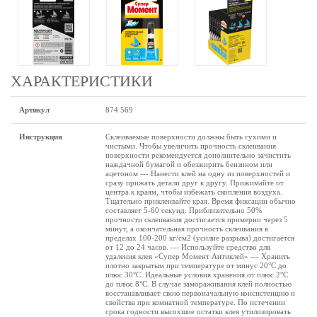
ХАРАКТЕРИСТИКИ
Артикул
874 569
Инструкция
Склеиваемые поверхности должны быть сухими и
чистыми. Чтобы увеличить прочность склеивания
поверхности рекомендуется дополнительно зачистить
наждачной бумагой и обезжирить бензином или
ацетоном --- Нанести клей на одну из поверхностей и
сразу прижать детали друг к другу. Прижимайте от
центра к краям, чтобы избежать скопления воздуха.
Тщательно приклеивайте края. Время фиксации обычно
составляет 5-60 секунд. Приблизительно 50%
прочности склеивания достигается примерно через 5
минут, а окончательная прочность склеивания в
пределах 100-200 кг/см2 (усилие разрыва) достигается
от 12 до 24 часов. --- Используйте средство для
удаления клея «Супер Момент Антиклей» --- Хранить
плотно закрытым при температуре от минус 20°C до
плюс 30°C. Идеальные условия хранения от плюс 2°C
до плюс 8°C. В случае замораживания клей полностью
восстанавливает свою первоначальную консистенцию и
свойства при комнатной температуре. По истечении
срока годности высохшие остатки клея утилизировать