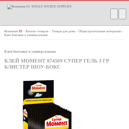
Компания
S3
Каталог товаров
Товары для дома
Общестроительные материалы
/
/
/
/
Клеи бытовые и универсальные
Клеи бытовые и универсальные
КЛЕЙ МОМЕНТ 874569 СУПЕР ГЕЛЬ 3 ГР
БЛИСТЕР ШОУ-БОКС