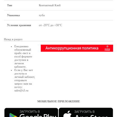
Тип
Контактный Клей
Упаковка
туба
Условия хранения
от -20°C до +30°C
Назад в раздел
Ежедневно
обновляемый
прайс-лист в
excel формате
доступен в
личном
кабинете
.
Если у Вас нет
доступа в
личный кабинет
,
отправьте
запрос нам на
почту:
sales@s3.ru
МОБИЛЬНОЕ ПРИЛОЖЕНИЕ