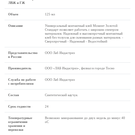
ЛВЖ и ГЖ
Объем
125 мл
Описание
Универсальный контактный клей Момент Золотой
Стандарт позволяет работать с широким спектром
материалов. Надежный и высокопрочный контактный
клей без толуола для склеивания разных материалов. -
Сверхпрочный - Надежный - Водостойкий
Представительство
ООО Лаб Индастриз
в России
Производитель
ООО «ЛАБ Индастриз», филиал в городе Тосно
Служба по работе
ООО Лаб Индастриз
с потребителями
Состав
Синтетический каучук
Срок годности
24
Температурные
Возможно замораживание до двух недель до минус 40
ограничения
оС
хранения и
перевозки