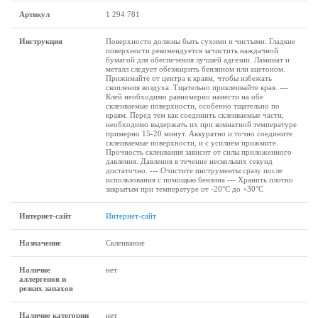
Артикул
1 294 781
Инструкция
Поверхности должны быть сухими и чистыми. Гладкие
поверхности рекомендуется зачистить наждачной
бумагой для обеспечения лучшей адгезии. Ламинат и
металл следует обезжирить бензином или ацетоном.
Прижимайте от центра к краям, чтобы избежать
скопления воздуха. Тщательно приклеивайте края. ---
Клей необходимо равномерно нанести на обе
склеиваемые поверхности, особенно тщательно по
краям. Перед тем как соединить склеиваемые части,
необходимо выдержать их при комнатной температуре
примерно 15-20 минут. Аккуратно и точно соедините
склеиваемые поверхности, и с усилием прижмите.
Прочность склеивания зависит от силы приложенного
давления. Давления в течение нескольких секунд
достаточно. --- Очистите инструменты сразу после
использования с помощью бензина --- Хранить плотно
закрытым при температуре от -20°C до +30°C
Интернет-сайт
Интернет-сайт
Назначение
Склеивание
Наличие
нет
аллергенов и
резких запахов
Наличие категории
нет