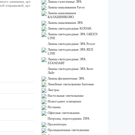
анного алюминия, арт.
Лампы галогенные ЭРА
ной открывалкой, арт.
Лампы накаливания Favor
Лампы накаливания
КАЛАШНИКОВО
Лампы накаливания ЭРА
Лампы светодиодные KODAK
Лампы светодиодные ЭРА GREEN
LINE
Лампы светодиодные ЭРА Power
Лампы светодиодные ЭРА RED
LINE
Лампы светодиодные ЭРА
STANDART
Лампы светодиодные ЭРА Белт-
Лайт
Лампы филаментные ЭРА
Линейные светильники бытовые
Люстры
Настольные светильники
Новогоднее освещение
Ночники
Офисные светильники
Патроны, переходники, ПРА
Прожекторы
Промышленные светильники