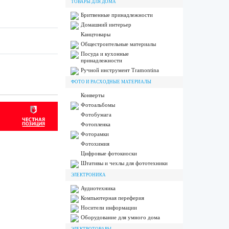
ТОВАРЫ ДЛЯ ДОМА
Бритвенные принадлежности
Домашний интерьер
Канцтовары
Общестроительные материалы
Посуда и кухонные
принадлежности
Ручной инструмент Tramontina
ФОТО И РАСХОДНЫЕ МАТЕРИАЛЫ
Конверты
Фотоальбомы
Фотобумага
Фотопленка
Фоторамки
Фотохимия
Цифровые фотокиоски
Штативы и чехлы для фототехники
ЭЛЕКТРОНИКА
Аудиотехника
Компьютерная переферия
Носители информации
Оборудование для умного дома