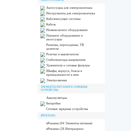
ЭЛЕКТРОТОВАРЫ
Аксессуары для электромонтажа
Инструменты для электромонтажа
Кабеленесущие системы
Кабель
Низковольтное оборудование
Паяльное оборудование и
аксессуары
Разъёмы, переходники, ТВ
делители
Розетки и выключатели
Стабилизаторы напряжения
Удлинители и сетевые фильтры
Шкафы, корпуса, боксы и
принадлежности к ним
Электрозвонки
ЭЛЕМЕНТЫ ПИТАНИЯ И ЗАРЯДНЫЕ
УСТРОЙСТВА
Аккумуляторы
Батарейки
Сетевые зарядные устройства
ЯРЕКЛАМА
яРеклама (04 Элементы питания)
яРеклама (28 Интерьерное