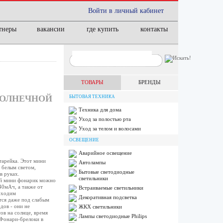
Войти в личный кабинет
тнеры
вакансии
где купить
контакты
ТОВАРЫ
БРЕНДЫ
СОЛНЕЧНОЙ
БЫТОВАЯ ТЕХНИКА
Техника для дома
Уход за полостью рта
Уход за телом и волосами
ОСВЕЩЕНИЕ
Аварийное освещение
тарейка. Этот мини
Автолампы
 белым светом,
Бытовые светодиодные
в руках.
светильники
кой мини фонарик можно
40мАч, а также от
Встраиваемые светильники
обходим
Декоративная подсветка
тся даже под слабым
дов - они не
ЖКХ светильники
ов на солнце, время
Лампы cветодиодные Philips
 Фонари-брелоки в