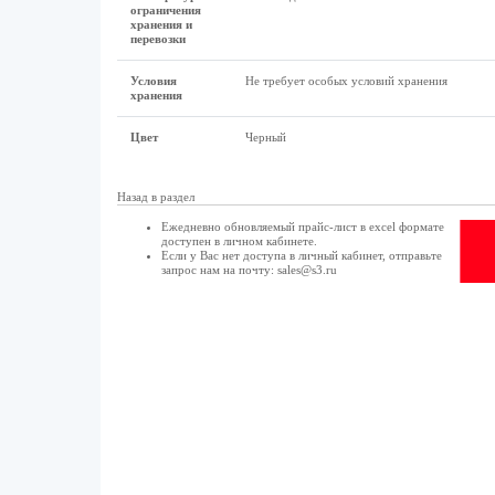
ограничения
хранения и
перевозки
Условия
Не требует особых условий хранения
хранения
Цвет
Черный
Назад в раздел
Ежедневно обновляемый прайс-лист в excel формате
доступен в
личном кабинете
.
Если у Вас нет доступа в
личный кабинет
, отправьте
запрос нам на почту:
sales@s3.ru