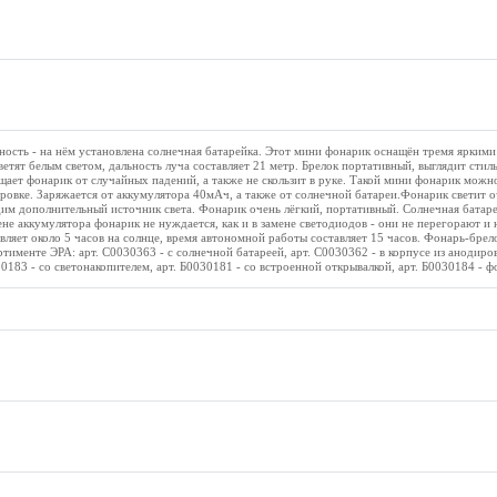
ость - на нём установлена солнечная батарейка. Этот мини фонарик оснащён тремя яркими
тят белым светом, дальность луча составляет 21 метр. Брелок портативный, выглядит стил
ает фонарик от случайных падений, а также не скользит в руке. Такой мини фонарик можн
ровке. Заряжается от аккумулятора 40мАч, а также от солнечной батареи.Фонарик светит оч
им дополнительный источник света. Фонарик очень лёгкий, портативный. Солнечная батаре
ене аккумулятора фонарик не нуждается, как и в замене светодиодов - они не перегорают и 
авляет около 5 часов на солнце, время автономной работы составляет 15 часов. Фонарь-бре
ртименте ЭРА: арт. C0030363 - с солнечной батареей, арт. C0030362 - в корпусе из анодир
30183 - со светонакопителем, арт. Б0030181 - со встроенной открывалкой, арт. Б0030184 - ф