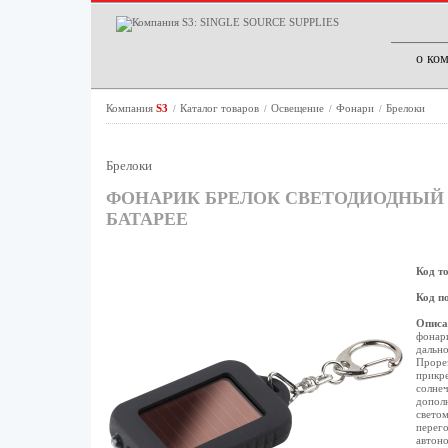
о ко
Компания
S3
Каталог товаров
Освещение
Фонари
Брелоки
/
/
/
/
Брелоки
ФОНАРИК БРЕЛОК СВЕТОДИОДНЫЙ 
БАТАРЕЕ
Код т
Код п
Описа
фонари
дально
Прорез
прикре
солнеч
дополн
светом
перего
автоно