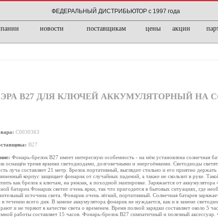
ФЕДЕРАЛЬНЫЙ ДИСТРИБЬЮТОР с 1997 года
мпании
новости
поставщикам
цены
акции
пар
ЭРА B27 ДЛЯ КЛЮЧЕЙ АККУМУЛЯТОРНЫЙ НА 
овара:
C0030363
оставщика:
B27
ние:
Фонарь-брелок B27 имеет интересную особенность - на нём установлена солнечная ба
к оснащён тремя яркими светодиодами, долговечными и энергоёмкими. Светодиоды светят
сть луча составляет 21 метр. Брелок портативный, выглядит стильно и его приятно держать 
иненный корпус защищает фонарик от случайных падений, а также не скользит в руке. Та
пить как брелок к ключам, на рюкзак, к походной экипировке. Заряжается от аккумулятора 
ной батареи.Фонарик светит очень ярки, так что пригодится в бытовых ситуациях, где не
ительный источник света. Фонарик очень лёгкий, портативный. Солнечная батарея заряжае
 в течении всего дня. В замене аккумулятора фонарик не нуждается, как и в замене светодио
рают и не теряют в качестве света о временем. Время полной зарядки составляет около 5 час
мной работы составляет 15 часов. Фонарь-брелок B27 симпатичный и полезный аксессуар.