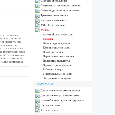
Садовые светильники
Светильники линейные торговые
Светодиодные модули и ленты
Трековые светильники
Уличные светильники
ФИТО светильники
Фонари
Автомобильные фонари
 светодиодами,
ьно и его приятно
Брелоки
о прикрепить как
Велосипедные фонари
ень ярки, так что
Кемпинговые фонари
я заряжается даже
не теряют в качестве
Налобные фонари
лок B27 симпатичный
Переносные светильники
ованного алюминия,
Подсветка, пушлайты
онарик-светильник.
Прожекторные фонари
Рабочие фонари
Универсальные фонари
Экстренное освещение
САД И ОГОРОД
Декоративное оформление сада
Декоративные украшения дома
Садовый инвентарь и инструменты
Системы полива
Уход за садом