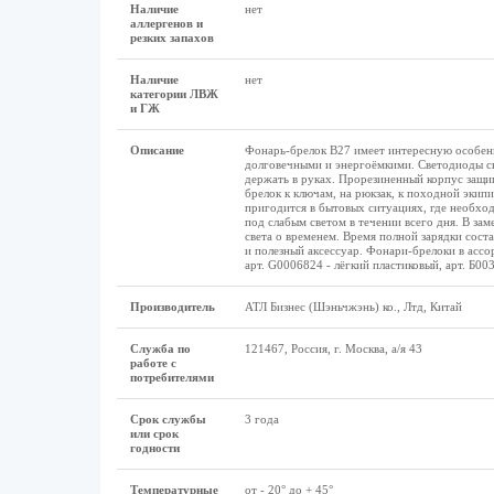
Наличие
нет
аллергенов и
резких запахов
Наличие
нет
категории ЛВЖ
и ГЖ
Описание
Фонарь-брелок B27 имеет интересную особенн
долговечными и энергоёмкими. Светодиоды све
держать в руках. Прорезиненный корпус защищ
брелок к ключам, на рюкзак, к походной экипи
пригодится в бытовых ситуациях, где необход
под слабым светом в течении всего дня. В зам
света о временем. Время полной зарядки сост
и полезный аксессуар. Фонари-брелоки в ассо
арт. G0006824 - лёгкий пластиковый, арт. Б00
Производитель
АТЛ Бизнес (Шэньчжэнь) ко., Лтд, Китай
Служба по
121467, Россия, г. Москва, а/я 43
работе с
потребителями
Срок службы
3 года
или срок
годности
Температурные
от - 20° до + 45°