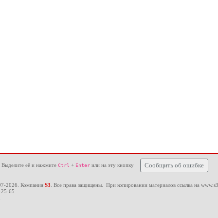
 Выделите её и нажмите
+
или на эту кнопку
Сообщить об ошибке
Ctrl
Enter
97-2026. Компания
S3
. Все права защищены. При копировании материалов ссылка на
www.s3
-25-65
u