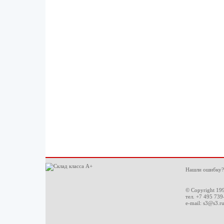
Нашли ошибку?
© Copyright 19
тел. +7 495 739
e-mail:
s3@s3.r