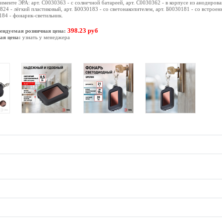
именте ЭРА: арт. C0030363 - с солнечной батареей, арт. C0030362 - в корпусе из анодиров
24 - лёгкий пластиковый, арт. Б0030183 - со светонакопителем, арт. Б0030181 - со встроен
84 - фонарик-светильник.
398.23 руб
ендуемая розничная цена:
ая цена:
узнать у менеджера