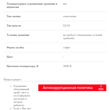
Температурные ограничения хранения и
нет
перевозки
Тип лампы
галогенная
Тип цоколя
GU10
Условия хранения
не требует специальных условий
хранения
Форма колбы
софит
Цвет
-
Цветовая температура, К
3000 K
Назад в раздел
Ежедневно
обновляемый
прайс-лист в
excel формате
доступен в
личном
кабинете
.
Если у Вас нет