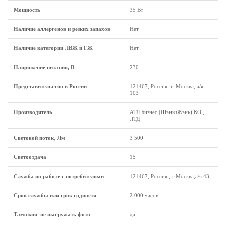
Мощность
35 Вт
Наличие аллергенов и резких запахов
Нет
Наличие категории ЛВЖ и ГЖ
Нет
Напряжение питания, В
230
Представительство в России
121467, Россия, г. Москва, а/я
103
Производитель
АТЛ Бизнес (ШэньчЖэнь) КО.,
ЛТД
Световой поток, Лм
3 500
Светоотдача
15
Служба по работе с потребителями
121467, Россия , г.Москва,а/я 43
Срок службы или срок годности
2 000 часов
Таможня_не выгружать фото
да