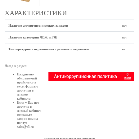
ХАРАКТЕРИСТИКИ
Наличие аллергенов и резких запахов
нет
Наличие категории ЛВЖ и ГЖ
нет
Температурные ограничения хранения и перевозки
нет
Назад в раздел
Ежедневно
обновляемый
прайс-лист в
excel формате
доступен в
личном
кабинете
.
Если у Вас нет
доступа в
личный кабинет
,
отправьте
запрос нам на
почту:
sales@s3.ru