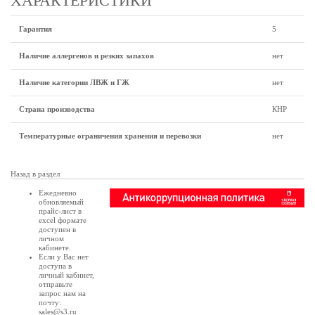
ХАРАКТЕРИСТИКИ
Гарантия
5
Наличие аллергенов и резких запахов
нет
Наличие категории ЛВЖ и ГЖ
нет
Страна производства
КНР
Температурные ограничения хранения и перевозки
нет
Назад в раздел
Ежедневно
обновляемый
прайс-лист в
excel формате
доступен в
личном
кабинете
.
Если у Вас нет
доступа в
личный кабинет
,
отправьте
запрос нам на
почту:
sales@s3.ru