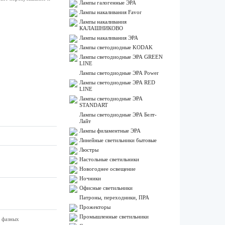
Лампы галогенные ЭРА
Лампы накаливания Favor
Лампы накаливания
КАЛАШНИКОВО
Лампы накаливания ЭРА
Лампы светодиодные KODAK
Лампы светодиодные ЭРА GREEN
LINE
Лампы светодиодные ЭРА Power
Лампы светодиодные ЭРА RED
LINE
Лампы светодиодные ЭРА
STANDART
Лампы светодиодные ЭРА Белт-
Лайт
Лампы филаментные ЭРА
Линейные светильники бытовые
Люстры
Настольные светильники
Новогоднее освещение
Ночники
Офисные светильники
Патроны, переходники, ПРА
Прожекторы
Промышленные светильники
и фазных