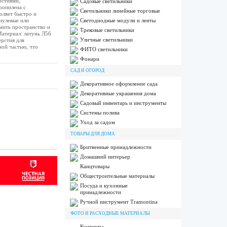
рстиями,
Садовые светильники
ропилена с
Светильники линейные торговые
оляет быстро и
нулевые или
Светодиодные модули и ленты
мить пространство и
Трековые светильники
Материал: латунь Л56
Уличные светильники
ерстия для
ной частью, что
ФИТО светильники
Фонари
САД И ОГОРОД
Декоративное оформление сада
Декоративные украшения дома
Садовый инвентарь и инструменты
Системы полива
Уход за садом
ТОВАРЫ ДЛЯ ДОМА
Бритвенные принадлежности
Домашний интерьер
Канцтовары
Общестроительные материалы
Посуда и кухонные
принадлежности
Ручной инструмент Tramontina
ФОТО И РАСХОДНЫЕ МАТЕРИАЛЫ
Конверты