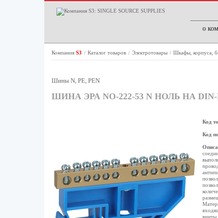
о ко
Компания
S3
Каталог товаров
Электротовары
Шкафы, корпуса, 
/
/
/
Шины N, PE, PEN
ШИНА ЭРА NO-222-53 N НОЛЬ НА DI
Код т
Код п
Описа
соедин
выполн
провод
антипи
позво
позвол
количе
размещ
Матери
входящ
винты 