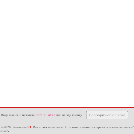
 Выделите её и нажмите
+
или на эту кнопку
Сообщить об ошибке
Ctrl
Enter
97-2026. Компания
S3
. Все права защищены. При копировании материалов ссылка на
www.s3
-25-65