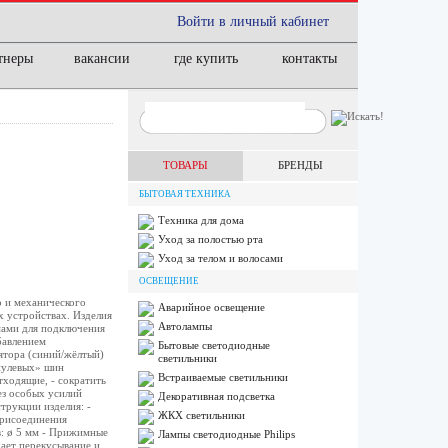
Войти в личный кабинет
тнеры
вакансии
где купить
контакты
ТОВАРЫ
БРЕНДЫ
БЫТОВАЯ ТЕХНИКА
Техника для дома
Уход за полостью рта
Уход за телом и волосами
ОСВЕЩЕНИЕ
 и механического
Аварийное освещение
х устройствах. Изделия
Автолампы
мами для подключения
бавлением
Бытовые светодиодные
ятора (синий/жёлтый)
светильники
нулевых» шин
Встраиваемые светильники
тходящие, - сократить
ез особых усилий
Декоративная подсветка
трукции изделия: -
ЖКХ светильники
присоединения
в: ø 5 мм - Прижимные
Лампы cветодиодные Philips
чает перекусывание и