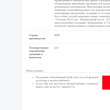
проводников в электрических щитах и распред
обладающими винтовыми зажимами для подклю
добавлением антипиренов. Конструкция изолят
правильно идентифицировать тип подключаемо
заземляющие проводники, входящие и отходящи
без особых усилий размещать новые элементы,
- Сечение: 8х12 мм - Номинальный ток In: 12
присоединения отходящих проводников: ø 5 м
исключает перекусывание и повреждение под
Страна
КНР
производства
Температурные
нет
ограничения
хранения и
перевозки
Назад в раздел
Ежедневно обновляемый прайс-лист в excel формате
доступен в
личном кабинете
.
Если у Вас нет доступа в
личный кабинет
, отправьте
запрос нам на почту:
sales@s3.ru