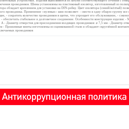
елительных устройствах. Изделия выполняются из латуни соответствующего сечения с отве
чения проводников. Шины установлены на пластиковый изолятор, изготовленный из полип
ора обладает креплением для установки на DIN-рейку. Цвет изолятора (синий/жёлтый) позв
го проводника. Применение «нулевых» шин позволяет: - свести в одну общую группу все 
е, - сократить количество проводников в щитке, что упрощает его обслуживание, - сэконо
 - обеспечить стабильное и долговечное соединение. Особенности конструкции изделия: - 
5 А - Диаметр отверстия для присоединения входящих проводников: ø 7,5 мм - Диаметр отв
м - Прижимные винты изготовлены из оцинкованной стали и обладают скруглённой контакт
ключаемых проводников