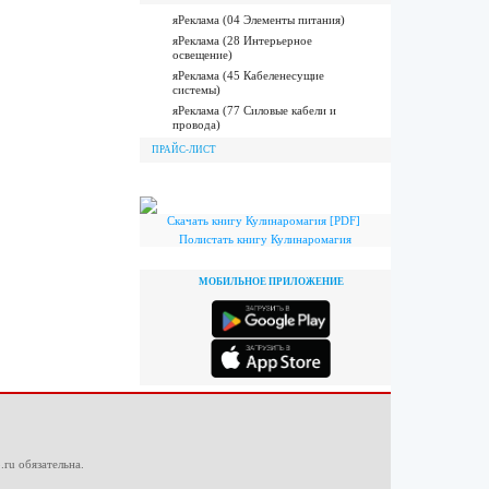
яРеклама (04 Элементы питания)
яРеклама (28 Интерьерное
освещение)
яРеклама (45 Кабеленесущие
системы)
яРеклама (77 Силовые кабели и
провода)
ПРАЙС-ЛИСТ
Скачать книгу Кулинаромагия [PDF]
Полистать книгу Кулинаромагия
МОБИЛЬНОЕ ПРИЛОЖЕНИЕ
.ru
обязательна.