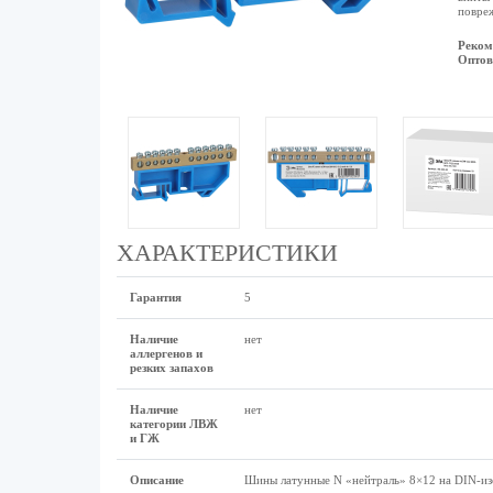
повре
Реком
Оптов
ХАРАКТЕРИСТИКИ
Гарантия
5
Наличие
нет
аллергенов и
резких запахов
Наличие
нет
категории ЛВЖ
и ГЖ
Описание
Шины латунные N «нейтраль» 8×12 на DIN-изо