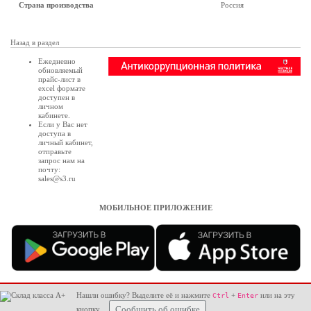
Страна производства
Россия
Назад в раздел
Ежедневно
обновляемый
прайс-лист в
excel формате
доступен в
личном
кабинете
.
Если у Вас нет
доступа в
личный кабинет
,
отправьте
запрос нам на
почту:
sales@s3.ru
МОБИЛЬНОЕ ПРИЛОЖЕНИЕ
Нашли ошибку? Выделите её и нажмите
+
или на эту
Ctrl
Enter
кнопку
Сообщить об ошибке