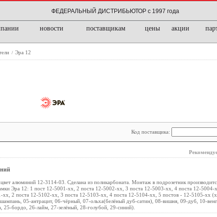
ФЕДЕРАЛЬНЫЙ ДИСТРИБЬЮТОР с 1997 года
мпании
новости
поставщикам
цены
акции
пар
тели
Эра 12
/
Код поставщика:
Рекомендуе
иний
цвет алюминий 12-3114-03. Сделана из поликарбоната. Монтаж в подрозетник производитс
амки Эра 12: 1 пост 12-5001-хх, 2 поста 12-5002-хх, 3 поста 12-5003-хх, 4 поста 12-5004-х
-хх, 2 поста 12-5102-хх, 3 поста 12-5103-хх, 4 поста 12-5104-хх, 5 постов - 12-5105-хх (х
-шампань, 05-антрацит, 06-чёрный, 07-ольха(белёный дуб-сатин), 08-вишня, 09-дуб, 10-венг
, 25-бордо, 26-лайм, 27-зелёный, 28-голубой, 29-синий).