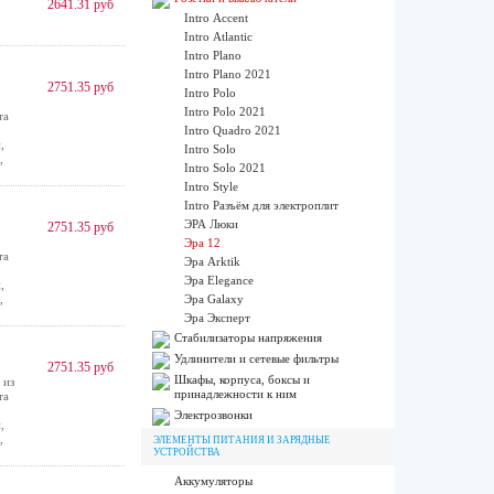
2641.31 руб
Intro Accent
Intro Atlantic
Intro Plano
Intro Plano 2021
2751.35 руб
Intro Polo
Intro Polo 2021
та
Intro Quadro 2021
,
Intro Solo
,
Intro Solo 2021
Intro Style
Intro Разъём для электроплит
ЭРА Люки
2751.35 руб
Эра 12
та
Эра Arktik
Эра Elegance
,
,
Эра Galaxy
Эра Эксперт
Стабилизаторы напряжения
Удлинители и сетевые фильтры
2751.35 руб
Шкафы, корпуса, боксы и
 из
принадлежности к ним
та
Электрозвонки
,
,
ЭЛЕМЕНТЫ ПИТАНИЯ И ЗАРЯДНЫЕ
УСТРОЙСТВА
Аккумуляторы