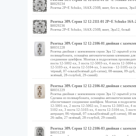
Б0029234
Розетка 2P+E Schuko, 16АХ-250В, винт, без м.лапок, Эра
Розетка ЭРА Серия 12 12-2111-01 2P+E Schuko 16A-
Б0029236
Розетка 2P+E Schuko, 16АХ-250В, винт, Эра12, белый
Розетка ЭРА Серия 12 12-2106-01 двойная с заземл
Б0031228
Розетка двойная с заземлением серии Эра 12 скрытой уст
поликарбоната, оснащёна автоматическими клеммами для
соединение шлейфом. Монтаж в подрозетник производится 
поста 12-5002-хх, 3 поста 12-5003-хх, 4 поста 12-5004-х
12-5103-хх, 4 поста 12-5104-хх, 5 постов - 12-5105-хх (х
чёрный, 07-ольха(белёный дуб-сатин), 08-вишня, 09-дуб, 
зелёный, 28-голубой, 29-синий).
Розетка ЭРА Серия 12 12-2106-02 двойная с заземл
Б0031229
Розетка двойная с заземлением серии Эра 12 скрытой уст
Сделана из поликарбоната, оснащёна автоматическими к
обеспечивают соединение шлейфом. Монтаж в подрозетник
12-5001-хх, 2 поста 12-5002-хх, 3 поста 12-5003-хх, 4 п
5102-хх, 3 поста 12-5103-хх, 4 поста 12-5104-хх, 5 посто
антрацит, 06-чёрный, 07-ольха(белёный дуб-сатин), 08-в
26-лайм, 27-зелёный, 28-голубой, 29-синий).
Розетка ЭРА Серия 12 12-2106-03 двойная с зазем
Б0031230