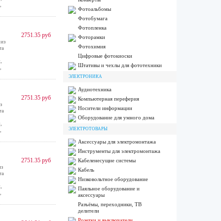
,
Фотоальбомы
Фотобумага
Фотопленка
2751.35 руб
Фоторамки
из
Фотохимия
та
Цифровые фотокиоски
,
Штативы и чехлы для фототехники
,
ЭЛЕКТРОНИКА
Аудиотехника
2751.35 руб
Компьютерная переферия
з
Носители информации
та
Оборудование для умного дома
,
ЭЛЕКТРОТОВАРЫ
,
Аксессуары для электромонтажа
Инструменты для электромонтажа
2751.35 руб
Кабеленесущие системы
из
Кабель
та
Низковольтное оборудование
,
Паяльное оборудование и
,
аксессуары
Разъёмы, переходники, ТВ
делители
Розетки и выключатели