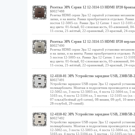
Розетка ЭРА Серия 12 12-3114-13 HDMI IP20 бронза
Б0027488
Розетка HDMI серии Эра 12 скрытой установки механизм 
лапки, и на винты. Рамки приобретаются отдельно. Рамки 
постов 12-5005-хх. Рамки Эра 12 Сатин: 1 пост 12-5101-х
код цвета: 01-белый, 02-слоновая кость, 03-алюминий, 04
11-сосна, 21-жёлтый, 22-оранжевый, 23-красный, 24-охра
Розетка ЭРА Серия 12 12-3114-15 HDMI IP20 перла
Б0027490
Розетка HDMI серии Эра 12 скрытой установки механизм 
и на лапки, и на винты. Рамки приобретаются отдельно. Р
5 постов 12-5005-хх. Рамки Эра 12 Сатин: 1 пост 12-5101
код цвета: 01-белый, 02-слоновая кость, 03-алюминий, 04
11-сосна, 21-жёлтый, 22-оранжевый, 23-красный, 24-охра
12-4110-01 ЭРА Устройство зарядное USB, 230В/5В-2
Б0027491
Устройство зарядное USB серии Эра 12 скрытой установ
поликарбоната. Монтаж в подрозетник производится и на 
12-5002-хх, 3 поста 12-5003-хх, 4 поста 12-5004-хх, 5 п
5103-хх, 4 поста 12-5104-хх, 5 постов - 12-5105-хх (хх 
07-ольха(белёный дуб-сатин), 08-вишня, 09-дуб, 10-венге
28-голубой, 29-синий).
12-4110-02 ЭРА Устройство зарядное USB, 230В/5В-21
Б0027492
Устройство зарядное USB серии Эра 12 скрытой установк
поликарбоната. Монтаж в подрозетник производится и на 
12-5002-хх, 3 поста 12-5003-хх, 4 поста 12-5004-хх, 5 п
5103-хх, 4 поста 12-5104-хх, 5 постов - 12-5105-хх (хх 