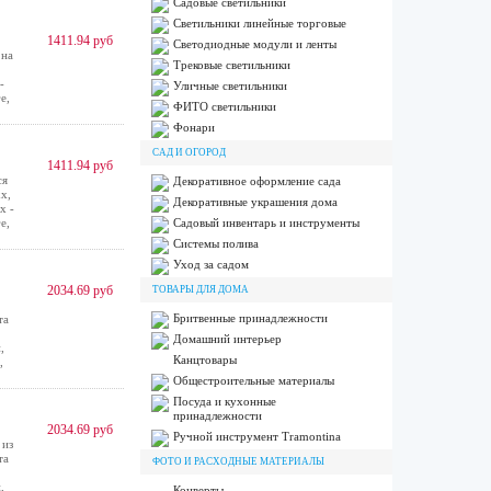
Садовые светильники
Светильники линейные торговые
1411.94 руб
Светодиодные модули и ленты
 на
Трековые светильники
-
Уличные светильники
е,
ФИТО светильники
Фонари
САД И ОГОРОД
1411.94 руб
ся
Декоративное оформление сада
х,
Декоративные украшения дома
х -
е,
Садовый инвентарь и инструменты
Системы полива
Уход за садом
2034.69 руб
ТОВАРЫ ДЛЯ ДОМА
Бритвенные принадлежности
та
Домашний интерьер
,
Канцтовары
,
Общестроительные материалы
Посуда и кухонные
принадлежности
2034.69 руб
Ручной инструмент Tramontina
 из
та
ФОТО И РАСХОДНЫЕ МАТЕРИАЛЫ
,
Конверты