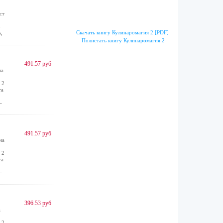
ст
-
Скачать книгу Кулинаромагия 2 [PDF]
,
Полистать книгу Кулинаромагия 2
491.57 руб
на
 2
та
-
491.57 руб
на
 2
та
-
396.53 руб
а
 2