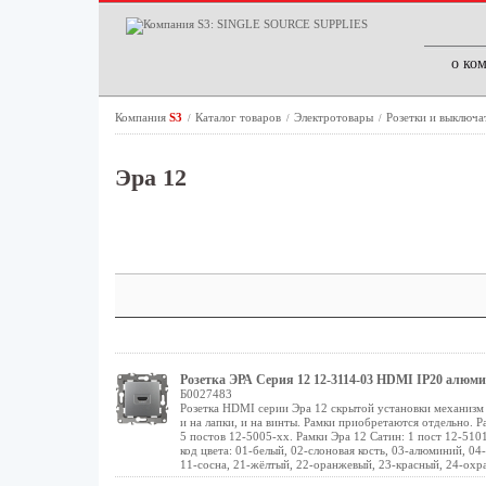
о ко
Компания
S3
Каталог товаров
Электротовары
Розетки и выключа
/
/
/
Эра 12
Розетка ЭРА Серия 12 12-3114-03 HDMI IP20 алюм
Б0027483
Розетка HDMI серии Эра 12 скрытой установки механизм 
и на лапки, и на винты. Рамки приобретаются отдельно. Р
5 постов 12-5005-хх. Рамки Эра 12 Сатин: 1 пост 12-5101
код цвета: 01-белый, 02-слоновая кость, 03-алюминий, 04
11-сосна, 21-жёлтый, 22-оранжевый, 23-красный, 24-охра