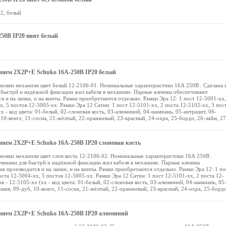
12, белый
250В IP20 винт белый
ением 2X2P+E Schuko 16A-250В IP20 белый
ановки механизм цвет белый 12-2106-01. Номинальные характеристики 16А 250В . Сделана 
 быстрй и надёжной фиксации жил кабеля в механиме. Парные клеммы обеспечивают
и на лапки, и на винты. Рамки приобретаются отдельно. Рамки Эра 12: 1 пост 12-5001-хх,
х, 5 постов 12-5005-хх. Рамки Эра 12 Сатин: 1 пост 12-5101-хх, 2 поста 12-5102-хх, 3 пос
х - код цвета: 01-белый, 02-слоновая кость, 03-алюминий, 04-шампань, 05-антрацит, 06-
10-венге, 11-сосна, 21-жёлтый, 22-оранжевый, 23-красный, 24-охра, 25-бордо, 26-лайм, 27
ением 2X2P+E Schuko 16A-250В IP20 слоновая кость
ановки механизм цвет слон.кость 12-2106-02. Номинальные характеристики 16А 250В .
леммами для быстрй и надёжной фиксации жил кабеля в механиме. Парные клеммы
 производится и на лапки, и на винты. Рамки приобретаются отдельно. Рамки Эра 12: 1 по
оста 12-5004-хх, 5 постов 12-5005-хх. Рамки Эра 12 Сатин: 1 пост 12-5101-хх, 2 поста 12-
в - 12-5105-хх (хх - код цвета: 01-белый, 02-слоновая кость, 03-алюминий, 04-шампань, 05
ишня, 09-дуб, 10-венге, 11-сосна, 21-жёлтый, 22-оранжевый, 23-красный, 24-охра, 25-бордо
лением 2X2P+E Schuko 16A-250В IP20 алюминий