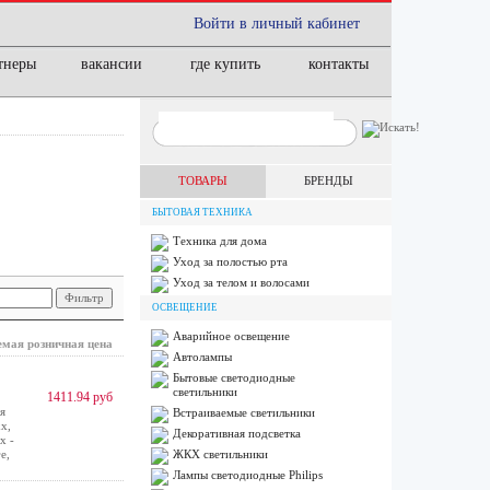
Войти в личный кабинет
тнеры
вакансии
где купить
контакты
ТОВАРЫ
БРЕНДЫ
БЫТОВАЯ ТЕХНИКА
Техника для дома
Уход за полостью рта
Уход за телом и волосами
ОСВЕЩЕНИЕ
Аварийное освещение
мая розничная цена
Автолампы
Бытовые светодиодные
светильники
1411.94 руб
я
Встраиваемые светильники
х,
Декоративная подсветка
х -
е,
ЖКХ светильники
Лампы cветодиодные Philips