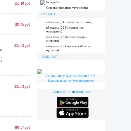
Батарейки
153.19 руб
Сетевые зарядные устройства
ЯРЕКЛАМА
яРеклама (04 Элементы питания)
181.45 руб
яРеклама (28 Интерьерное
освещение)
яРеклама (45 Кабеленесущие
системы)
332.63 руб
яРеклама (77 Силовые кабели и
из
провода)
 2
ПРАЙС-ЛИСТ
та
-
Скачать книгу Кулинаромагия [PDF]
Полистать книгу Кулинаромагия
332.63 руб
МОБИЛЬНОЕ ПРИЛОЖЕНИЕ
ст
-
,
491.57 руб