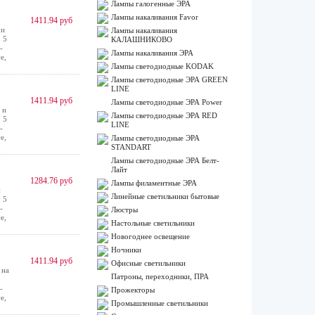
Лампы галогенные ЭРА
Лампы накаливания Favor
1411.94 руб
 и
Лампы накаливания
 5
КАЛАШНИКОВО
-
Лампы накаливания ЭРА
е,
Лампы светодиодные KODAK
Лампы светодиодные ЭРА GREEN
LINE
1411.94 руб
Лампы светодиодные ЭРА Power
 и
Лампы светодиодные ЭРА RED
 5
LINE
-
е,
Лампы светодиодные ЭРА
STANDART
Лампы светодиодные ЭРА Белт-
Лайт
1284.76 руб
Лампы филаментные ЭРА
и
Линейные светильники бытовые
 5
-
Люстры
е,
Настольные светильники
Новогоднее освещение
Ночники
1411.94 руб
Офисные светильники
 на
Патроны, переходники, ПРА
-
Прожекторы
е,
Промышленные светильники