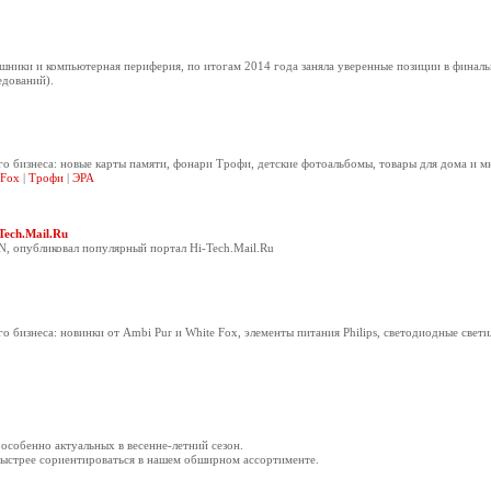
ушники и компьютерная периферия, по итогам 2014 года заняла уверенные позиции в финал
едований).
о бизнеса: новые карты памяти, фонари Трофи, детские фотоальбомы, товары для дома и м
 Fox
|
Трофи
|
ЭРА
ech.Mail.Ru
N, опубликовал популярный
портал Hi-Tech.Mail.Ru
о бизнеса: новинки от Ambi Pur и White Fox, элементы питания Philips, светодиодные свет
особенно актуальных в весенне-летний сезон.
быстрее сориентироваться в нашем обширном ассортименте.