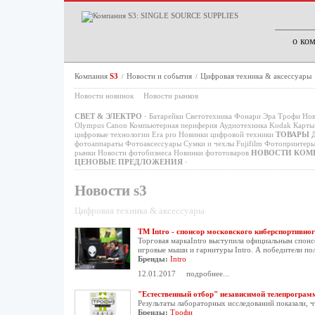
о ко
Компания
S3
Новости и события
Цифровая техника & аксессуары
/
/
Новости новинок
Новости рынков
СВЕТ & ЭЛЕКТРО
·
Батарейки
Светотехника
Фонари
Эра
Трофи
Нов
Olympus
Canon
Компьютерная периферия
Аудиотехника
Kodak
Карты 
цифровые технологии
Era pro
Новинки цифровой техники
ТОВАРЫ 
фотоаппараты
Фотоаксессуары
Сумки и чехлы
Fujifilm
Фотопринтер
рынки
Новости фотобизнеса
Новинки фототоваров
НОВОСТИ КОМ
ЦЕНОВЫЕ ПРЕДЛОЖЕНИЯ
·
Новости s3
Цифровая техника & аксессуары
ТМ Intro - спонсор московского киберспортивно
Торговая маркаIntro выступила официальным спонс
игровые мыши и гарнитуры Intro. А победители пол
Бренды:
Intro
12.01.2017
подробнее...
"Естественный отбор" независимой телепрогра
Результаты лабораторных исследований показали, ч
Бренды:
Трофи