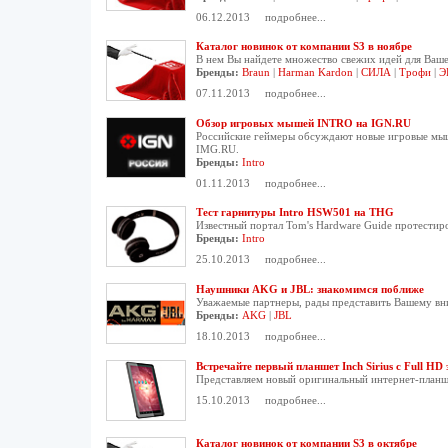
06.12.2013
подробнее...
Каталог новинок от компании S3 в ноябре
В нем Вы найдете множество свежих идей для Ваше
Бренды:
Braun
|
Harman Kardon
|
СИЛА
|
Трофи
|
Э
07.11.2013
подробнее...
Обзор игровых мышей INTRO на IGN.RU
Российские геймеры обсуждают новые игровые мыш
IMG.RU.
Бренды:
Intro
01.11.2013
подробнее...
Тест гарнитуры Intro HSW501 на THG
Известный портал Tom's Hardware Guide протестир
Бренды:
Intro
25.10.2013
подробнее...
Наушники AKG и JBL: знакомимся поближе
Уважаемые партнеры, рады представить Вашему в
Бренды:
AKG
|
JBL
18.10.2013
подробнее...
Встречайте первый планшет Inch Sirius с Full HD
Представляем новый оригинальный интернет-планш
15.10.2013
подробнее...
Каталог новинок от компании S3 в октябре