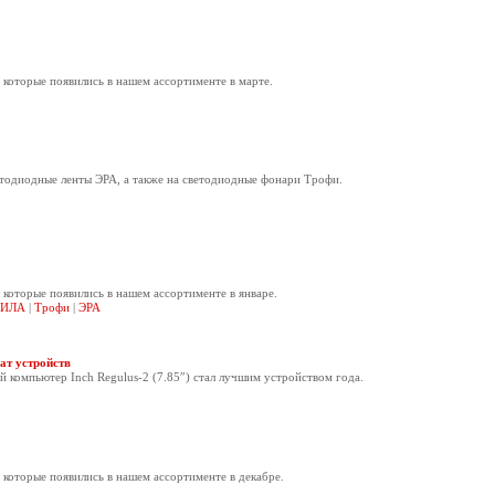
 которые появились в нашем ассортименте в марте.
етодиодные ленты ЭРА, а также на светодиодные фонари Трофи.
 которые появились в нашем ассортименте в январе.
ИЛА
|
Трофи
|
ЭРА
ат устройств
 компьютер Inch Regulus-2 (7.85″) стал лучшим устройством года.
 которые появились в нашем ассортименте в декабре.