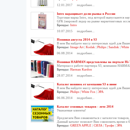
12.01.2017
подробнее...
Intro наращивает долю рынка в России
Торговая марка Intro, под которой выпускаются на
GFK (мировой лидер на рынке маркетинговых иссл
Бренды:
Intro
10.07.2015
подробнее...
Новинки августа 2014 в S3
В нем Вы найдете массу интересных идей для Вашег
Бренды:
Image Art
|
Kodak
|
Philips
|
Sandisk
|
White
06.08.2014
подробнее...
Новинки HARMAN представлены на портале Hi-T
Материал о работе партнера S3, компании HARMA
Бренды:
Harman Kardon
28.07.2014
подробнее...
Каталог новинок от компании S3 в июне
В нем Вы найдете массу интересных идей для Вашег
Бренды:
Philips
|
White Fox
|
ЭРА
06.06.2014
подробнее...
Каталог сезонных товаров - лето 2014
Уважаемые клиенты!
Предлагаем Вам ознакомиться с каталогом товаров, 
Данный каталог поможет Вам сэкономить время и 
Бренды:
GREEN APPLE
|
СИЛА
|
Трофи
|
ЭРА