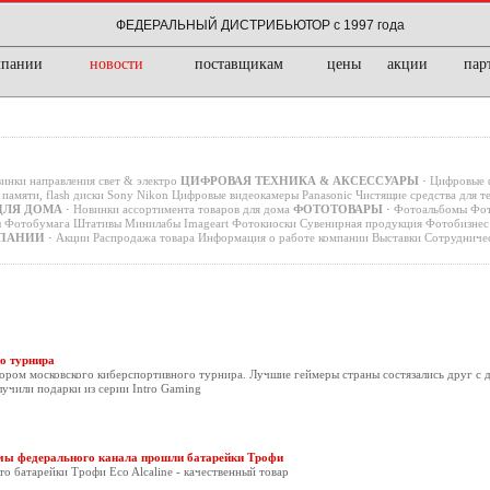
ФЕДЕРАЛЬНЫЙ ДИСТРИБЬЮТОР с 1997 года
мпании
новости
поставщикам
цены
акции
пар
инки направления свет & электро
ЦИФРОВАЯ ТЕХНИКА & АКСЕССУАРЫ
·
Цифровые 
памяти, flash диски
Sony
Nikon
Цифровые видеокамеры
Panasonic
Чистящие средства для т
ДЛЯ ДОМА
·
Новинки ассортимента товаров для дома
ФОТОТОВАРЫ
·
Фотоальбомы
Фот
ы
Фотобумага
Штативы
Минилабы
Imageart
Фотокиоски
Сувенирная продукция
Фотобизнес 
ПАНИИ
·
Акции
Распродажа товара
Информация о работе компании
Выставки
Сотрудниче
го турнира
ором московского киберспортивного турнира. Лучшие геймеры страны состязались друг с д
учили подарки из серии Intro Gaming
ммы федерального канала прошли батарейки Трофи
то батарейки Трофи Eco Alcaline - качественный товар