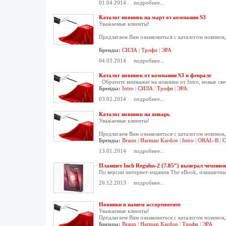
01.04.2014
подробнее...
Каталог новинок на март от компании S3
Уважаемые клиенты!
Предлагаем Вам ознакомиться с каталогом новинок,
Бренды:
СИЛА
|
Трофи
|
ЭРА
04.03.2014
подробнее...
Каталог новинок от компании S3 в феврале
Обратите внимание на новинки от Intro, новые св
Бренды:
Intro
|
СИЛА
|
Трофи
|
ЭРА
03.02.2014
подробнее...
Каталог новинок на январь
Уважаемые клиенты!
Предлагаем Вам ознакомиться с каталогом новинок,
Бренды:
Braun
|
Harman Kardon
|
Intro
|
ORAL-B
|
С
13.01.2014
подробнее...
Планшет Inch Regulus-2 (7.85″) выиграл чемпион
По версии интернет-издания The eBook, планшетный
26.12.2013
подробнее...
Новинки в нашем ассортименте
Уважаемые клиенты!
Предлагаем Вам ознакомиться с каталогом новинок,
Бренды:
Braun
|
Harman Kardon
|
Трофи
|
ЭРА