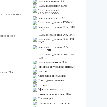
Лампы галогенные ЭРА
Лампы накаливания Favor
Лампы накаливания
КАЛАШНИКОВО
ьном годовом отчете
Лампы накаливания ЭРА
Лампы светодиодные KODAK
Лампы светодиодные ЭРА GREEN
LINE
Лампы светодиодные ЭРА Power
ногое другое.
Лампы светодиодные ЭРА RED
LINE
Лампы светодиодные ЭРА
STANDART
Лампы светодиодные ЭРА Белт-
Лайт
Лампы филаментные ЭРА
Линейные светильники бытовые
Люстры
ильники ЭРА
Настольные светильники
Новогоднее освещение
Ночники
Офисные светильники
Патроны, переходники, ПРА
Прожекторы
Промышленные светильники