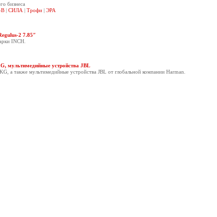
го бизнеса
-B
|
СИЛА
|
Трофи
|
ЭРА
egulus-2 7.85″
арки INCH.
KG, мультимедийные устройства JBL
KG, а также мультимедийные устройства JBL от глобальной компании Harman.