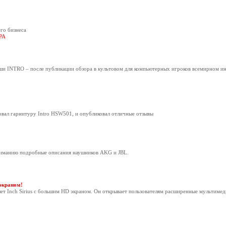
го бизнеса
РА
и INTRO – после публикации обзора в культовом для компьютерных игроков всемирном и
овал гарнитуру Intro HSW501, и опубликовал отличные отзывы
ниманию подробные описания наушников AKG и JBL.
 экраном!
ет Inch Sirius с большим HD экраном. Он открывает пользователям расширенные мультиме