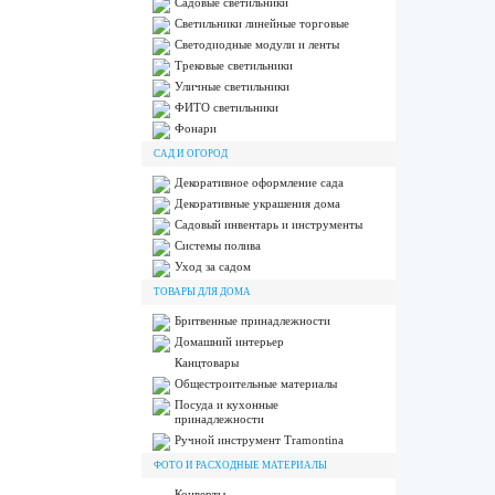
Садовые светильники
Светильники линейные торговые
Светодиодные модули и ленты
Трековые светильники
Уличные светильники
ФИТО светильники
Фонари
САД И ОГОРОД
Декоративное оформление сада
Декоративные украшения дома
Садовый инвентарь и инструменты
Системы полива
Уход за садом
ТОВАРЫ ДЛЯ ДОМА
Бритвенные принадлежности
Домашний интерьер
Канцтовары
Общестроительные материалы
Посуда и кухонные
принадлежности
Ручной инструмент Tramontina
ФОТО И РАСХОДНЫЕ МАТЕРИАЛЫ
Конверты