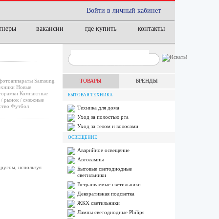
Войти в личный кабинет
тнеры
вакансии
где купить
контакты
фотоаппараты
Samsung
ТОВАРЫ
БРЕНДЫ
ехники
Новые
орамки
Компактные
БЫТОВАЯ ТЕХНИКА
/ рынок / смежные
ство
Футбол
Техника для дома
Уход за полостью рта
Уход за телом и волосами
ОСВЕЩЕНИЕ
Аварийное освещение
Автолампы
ругом, используя
Бытовые светодиодные
светильники
Встраиваемые светильники
Декоративная подсветка
ЖКХ светильники
Лампы cветодиодные Philips