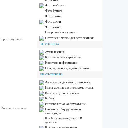
Фотоальбомы
Фотобумага
Фотопленка
Фоторамки
Фотохимия
Цифровые фотокиоски
Штативы и чехлы для фототехники
нтернет-журнале
ЭЛЕКТРОНИКА
Аудиотехника
Компьютерная переферия
Носители информации
Оборудование для умного дома
ЭЛЕКТРОТОВАРЫ
Аксессуары для электромонтажа
Инструменты для электромонтажа
Кабеленесущие системы
Кабель
Низковольтное оборудование
дийные возможности
Паяльное оборудование и
аксессуары
Разъёмы, переходники, ТВ
делители
Розетки и выключатели