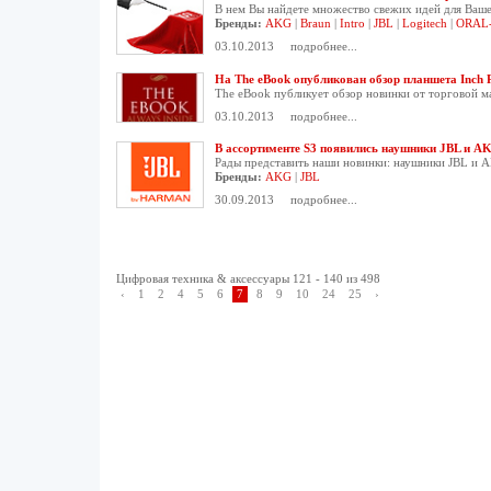
В нем Вы найдете множество свежих идей для Ваше
Бренды:
AKG
|
Braun
|
Intro
|
JBL
|
Logitech
|
ORAL
03.10.2013
подробнее...
На The eBook опубликован обзор планшета Inch R
The eBook публикует обзор новинки от торговой м
03.10.2013
подробнее...
В ассортименте S3 появились наушники JBL и A
Рады представить наши новинки: наушники JBL и A
Бренды:
AKG
|
JBL
30.09.2013
подробнее...
Цифровая техника & аксессуары 121 - 140 из 498
‹
1
2
4
5
6
7
8
9
10
24
25
›