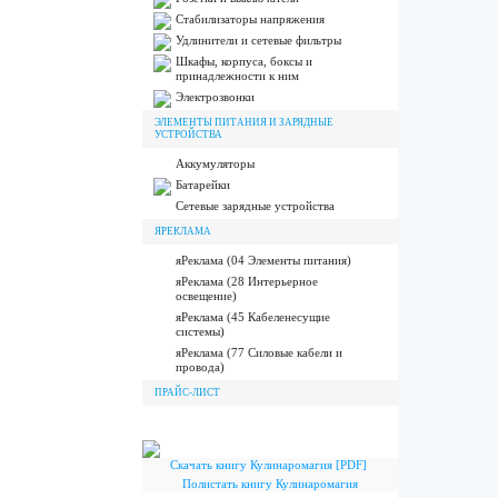
Стабилизаторы напряжения
Удлинители и сетевые фильтры
Шкафы, корпуса, боксы и
принадлежности к ним
Электрозвонки
ЭЛЕМЕНТЫ ПИТАНИЯ И ЗАРЯДНЫЕ
УСТРОЙСТВА
Аккумуляторы
Батарейки
Сетевые зарядные устройства
ЯРЕКЛАМА
яРеклама (04 Элементы питания)
яРеклама (28 Интерьерное
освещение)
яРеклама (45 Кабеленесущие
системы)
яРеклама (77 Силовые кабели и
провода)
ПРАЙС-ЛИСТ
Скачать книгу Кулинаромагия [PDF]
Полистать книгу Кулинаромагия