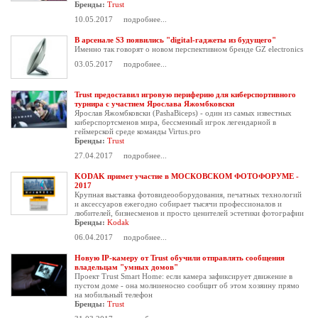
Бренды:
Trust
10.05.2017
подробнее...
В арсенале S3 появились "digital-гаджеты из будущего"
Именно так говорят о новом перспективном бренде GZ electronics
03.05.2017
подробнее...
Trust предоставил игровую периферию для киберспортивного
турнира с участием Ярослава Яжомбковски
Ярослав Яжомбковски (PashaBiceps) - один из самых известных
киберспортсменов мира, бессменный игрок легендарной в
геймерской среде команды Virtus.pro
Бренды:
Trust
27.04.2017
подробнее...
KODAK примет участие в МОСКОВСКОМ ФОТОФОРУМЕ -
2017
Крупная выставка фотовидеооборудования, печатных технологий
и аксессуаров ежегодно собирает тысячи профессионалов и
любителей, бизнесменов и просто ценителей эстетики фотографии
Бренды:
Kodak
06.04.2017
подробнее...
Новую IP-камеру от Trust обучили отправлять сообщения
владельцам "умных домов"
Проект Trust Smart Home: если камера зафиксирует движение в
пустом доме - она молниеносно сообщит об этом хозяину прямо
на мобильный телефон
Бренды:
Trust