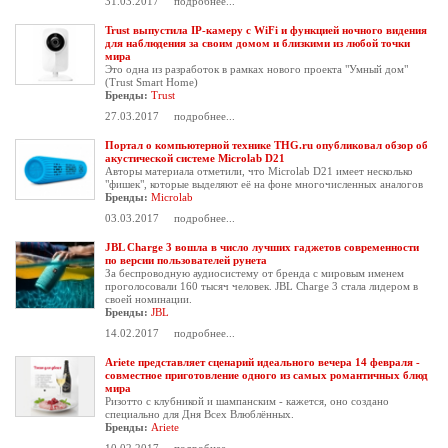
31.03.2017
подробнее...
Trust выпустила IP-камеру с WiFi и функцией ночного видения
для наблюдения за своим домом и близкими из любой точки
мира
Это одна из разработок в рамках нового проекта "Умный дом"
(Trust Smart Home)
Бренды:
Trust
27.03.2017
подробнее...
Портал о компьютерной технике THG.ru опубликовал обзор об
акустической системе Microlab D21
Авторы материала отметили, что Microlab D21 имеет несколько
"фишек", которые выделяют её на фоне многочисленных аналогов
Бренды:
Microlab
03.03.2017
подробнее...
JBL Charge 3 вошла в число лучших гаджетов современности
по версии пользователей рунета
За беспроводную аудиосистему от бренда с мировым именем
проголосовали 160 тысяч человек. JBL Charge 3 стала лидером в
своей номинации.
Бренды:
JBL
14.02.2017
подробнее...
Ariete представляет сценарий идеального вечера 14 февраля -
совместное приготовление одного из самых романтичных блюд
мира
Ризотто с клубникой и шампанским - кажется, оно создано
специально для Дня Всех Влюблённых.
Бренды:
Ariete