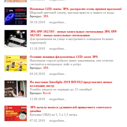
Неоновые LED-ленты ЭРА: раскрасим осень яркими красками!
Широкий цветовой спектр, высокая яркость и защита от воды
Бренды:
ЭРА
30.10.2019
подробнее...
ЭРА SPP-502/503 - новые консольные светильники ЭРА SPP-
502/503 - новые консольные светильники
Для применения на улице и внутреннего освещения больших
территорий
11.10.2019
подробнее...
Осенние новинки филаментных LED-ламп ЭРА
Напоминая старую-добрую лампу накаливания, они отлично
смотрятся в интерьерах лофт и ретро.
Бренды:
ЭРА
04.10.2019
подробнее...
На выставке Interlight-2019 RIVOLI представляет новые
коллекции люстр
Успейте увидеть их первыми до 13 сентября!
Бренды:
Rivoli
11.09.2019
подробнее...
ЭРА начала выпуск удлинителей привычного советского
дизайна
Катушки UR(6) на 5, 3 и 1,5 метра
07.02.2019
подробнее...