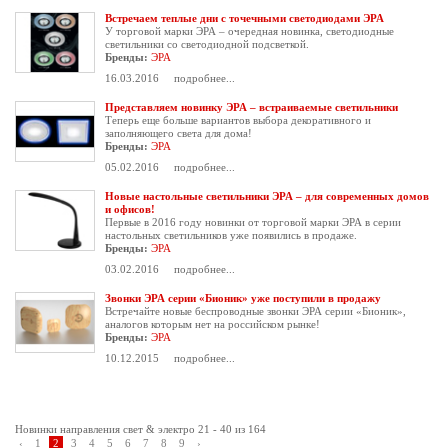
Встречаем теплые дни с точечными светодиодами ЭРА
У торговой марки ЭРА – очередная новинка, светодиодные
светильники со светодиодной подсветкой.
Бренды:
ЭРА
16.03.2016
подробнее...
Представляем новинку ЭРА – встраиваемые светильники
Теперь еще больше вариантов выбора декоративного и
заполняющего света для дома!
Бренды:
ЭРА
05.02.2016
подробнее...
Новые настольные светильники ЭРА – для современных домов
и офисов!
Первые в 2016 году новинки от торговой марки ЭРА в серии
настольных светильников уже появились в продаже.
Бренды:
ЭРА
03.02.2016
подробнее...
Звонки ЭРА серии «Бионик» уже поступили в продажу
Встречайте новые беспроводные звонки ЭРА серии «Бионик»,
аналогов которым нет на российском рынке!
Бренды:
ЭРА
10.12.2015
подробнее...
Новинки направления свет & электро 21 - 40 из 164
‹
1
2
3
4
5
6
7
8
9
›