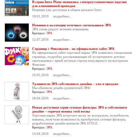
В серии Intro Plano появились электроустановочные изделия
для алюминиевой проводки
Новинки уже доступны в общем каталоге Intro
18.01.2019
подробнее...
Новинки в коллекции точечных светильников ЭРА
ЭРА снова радует летними новинками.
Бренды:
ЭРА
12.07.2016
подробнее...
Страница с Фиксиками – на официальном сайте ЭРА
На официальном сайте торговой марки ЭРА появилась специальная
страница, подробно рассказывающая об ассортименте детских
светильников с яркой печатью героев
популярного мультсериала
Фиксики.
Бренды:
ЭРА
10.05.2016
подробнее...
Удлинители ЭРА собственного дизайна – уже в продаже
Мы обновили дизайн удлинителей ЭРА!
Бренды:
ЭРА
18.04.2016
подробнее...
Новая доступная серия сетевые фильтры ЭРА в собственном
дизайне – горячая новика этой весны
Торговая марка ЭРА встречает весну во всеоружии, потребители,
наконец, получили возможность приобретать сетевые фильтры,
разработанные дизайн-центром ЭРА STYLE.
Бренды:
ЭРА
14.04.2016
подробнее...