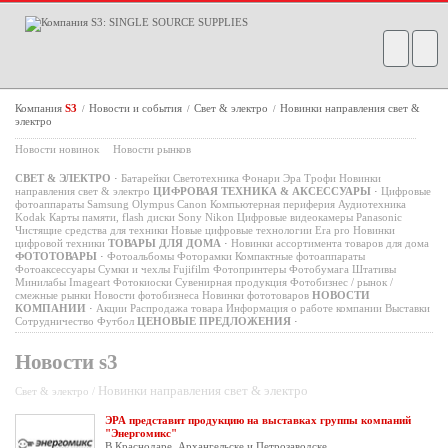
Компания
S3
Новости и события
Свет & электро
Новинки направления свет &
/
/
/
электро
Новости новинок
Новости рынков
СВЕТ & ЭЛЕКТРО
·
Батарейки
Светотехника
Фонари
Эра
Трофи
Новинки
направления свет & электро
ЦИФРОВАЯ ТЕХНИКА & АКСЕССУАРЫ
·
Цифровые
фотоаппараты
Samsung
Olympus
Canon
Компьютерная периферия
Аудиотехника
Kodak
Карты памяти, flash диски
Sony
Nikon
Цифровые видеокамеры
Panasonic
Чистящие средства для техники
Новые цифровые технологии
Era pro
Новинки
цифровой техники
ТОВАРЫ ДЛЯ ДОМА
·
Новинки ассортимента товаров для дома
ФОТОТОВАРЫ
·
Фотоальбомы
Фоторамки
Компактные фотоаппараты
Фотоаксессуары
Сумки и чехлы
Fujifilm
Фотопринтеры
Фотобумага
Штативы
Минилабы
Imageart
Фотокиоски
Сувенирная продукция
Фотобизнес / рынок /
смежные рынки
Новости фотобизнеса
Новинки фототоваров
НОВОСТИ
КОМПАНИИ
·
Акции
Распродажа товара
Информация о работе компании
Выставки
Сотрудничество
Футбол
ЦЕНОВЫЕ ПРЕДЛОЖЕНИЯ
·
Новости s3
Новинки направления свет & электро
Свет & электро /
ЭРА представит продукцию на выставках группы компаний
"Энергомикс"
В Краснодаре, Архангельске и Петрозаводске