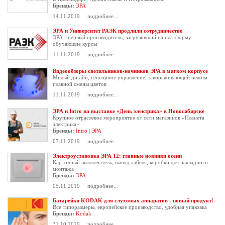
Бренды:
ЭРА
14.11.2019
подробнее...
ЭРА и Университет РАЭК продлили сотрудничество
ЭРА - первый производитель, загрузивший на платформу
обучающие курсы
11.11.2019
подробнее...
Видеообзоры светильников-ночников ЭРА в мягком корпусе
Милый дизайн, сенсорное управление, завораживающий режим
плавной смены цветов
11.11.2019
подробнее...
ЭРА и Intro на выставке «День электрика» в Новосибирске
Крупное отраслевое мероприятие от сети магазинов «Планета
электрика»
Бренды:
Intro
|
ЭРА
07.11.2019
подробнее...
Электроустановка ЭРА 12: главные новинки осени
Карточный выключатель, вывод кабеля, коробки для накладного
монтажа
Бренды:
ЭРА
05.11.2019
подробнее...
Батарейки KODAK для слуховых аппаратов - новый продукт!
Все типоразмеры, европейское производство, удобная упаковка
Бренды:
Kodak
31.10.2019
подробнее...