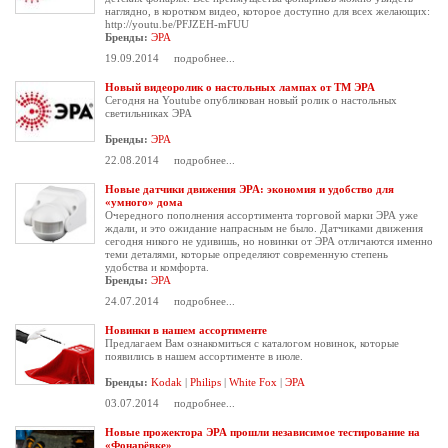
наглядно, в коротком видео, которое доступно для всех желающих:
http://youtu.be/PFJZEH-mFUU
Бренды:
ЭРА
19.09.2014
подробнее...
Новый видеоролик о настольных лампах от ТМ ЭРА
Сегодня на Youtube опубликован
новый ролик о настольных
светильниках ЭРА
Бренды:
ЭРА
22.08.2014
подробнее...
Новые датчики движения ЭРА: экономия и удобство для
«умного» дома
Очередного пополнения ассортимента торговой марки ЭРА уже
ждали, и это ожидание напрасным не было. Датчиками движения
сегодня никого не удивишь, но новинки от ЭРА отличаются именно
теми деталями, которые определяют современную степень
удобства и комфорта.
Бренды:
ЭРА
24.07.2014
подробнее...
Новинки в нашем ассортименте
Предлагаем Вам ознакомиться с каталогом новинок, которые
появились в нашем ассортименте в июле.
Бренды:
Kodak
|
Philips
|
White Fox
|
ЭРА
03.07.2014
подробнее...
Новые прожектора ЭРА прошли независимое тестирование на
«Фонарёвке»