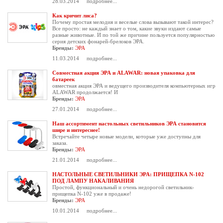
28.03.2014
подробнее...
Как кричит лиса?
Почему простая мелодия и веселые слова вызывают такой интерес?
Все просто: не каждый знает о том, какие звуки издают самые
разные животные. И по той же причине пользуется популярностью
серия детских фонарей-брелоков ЭРА.
Бренды:
ЭРА
11.03.2014
подробнее...
Совместная акция ЭРА и ALAWAR: новая упаковка для
батареек
овместная акция ЭРА и ведущего производителя компьютерных игр
ALAWAR продолжается! И
Бренды:
ЭРА
27.01.2014
подробнее...
Наш ассортимент настольных светильников ЭРА становится
шире и интереснее!
Встречайте четыре новые модели, которые уже доступны для
заказа.
Бренды:
ЭРА
21.01.2014
подробнее...
НАСТОЛЬНЫЕ СВЕТИЛЬНИКИ ЭРА: ПРИЩЕПКА N-102
ПОД ЛАМПУ НАКАЛИВАНИЯ
Простой, функциональный и очень недорогой светильник-
прищепка N-102 уже в продаже!
Бренды:
ЭРА
10.01.2014
подробнее...