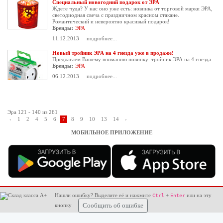
Специальный новогодний подарок от ЭРА
Ждете чуда? У нас оно уже есть: новинка от торговой марки ЭРА,
светодиодная свеча с праздничном красном стакане.
Романтический и невероятно красивый подарок!
Бренды:
ЭРА
11.12.2013
подробнее...
Новый тройник ЭРА на 4 гнезда уже в продаже!
Предлагаем Вашему вниманию новинку: тройник ЭРА на 4 гнезда
Бренды:
ЭРА
06.12.2013
подробнее...
Эра 121 - 140 из 261
‹
1
2
4
5
6
7
8
9
10
13
14
›
МОБИЛЬНОЕ ПРИЛОЖЕНИЕ
Нашли ошибку? Выделите её и нажмите
+
или на эту
Ctrl
Enter
кнопку
Сообщить об ошибке