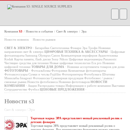
Компания
S3
Новости и события
Свет & электро
Эра
/
/
/
Новости новинок
Новости рынков
СВЕТ & ЭЛЕКТРО
·
Батарейки
Светотехника
Фонари
Эра
Трофи
Новинки
направления свет & электро
ЦИФРОВАЯ ТЕХНИКА & АКСЕССУАРЫ
·
Цифровые
фотоаппараты
Samsung
Olympus
Canon
Компьютерная периферия
Аудиотехника
Kodak
Карты памяти, flash диски
Sony
Nikon
Цифровые видеокамеры
Panasonic
Чистящие средства для техники
Новые цифровые технологии
Era pro
Новинки
цифровой техники
ТОВАРЫ ДЛЯ ДОМА
·
Новинки ассортимента товаров для дома
ФОТОТОВАРЫ
·
Фотоальбомы
Фоторамки
Компактные фотоаппараты
Фотоаксессуары
Сумки и чехлы
Fujifilm
Фотопринтеры
Фотобумага
Штативы
Минилабы
Imageart
Фотокиоски
Сувенирная продукция
Фотобизнес / рынок /
смежные рынки
Новости фотобизнеса
Новинки фототоваров
НОВОСТИ
КОМПАНИИ
·
Акции
Распродажа товара
Информация о работе компании
Выставки
Сотрудничество
Футбол
ЦЕНОВЫЕ ПРЕДЛОЖЕНИЯ
·
Новости s3
Эра
Свет & электро /
Торговая марка ЭРА представляет новый рекламный ролик о
детских фонарях
Торговая марка ЭРА представляет новый рекламный ролик о
детских фонарях. Все преимущества фонариков можно увидеть