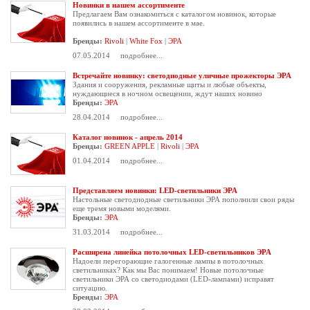
Новинки в нашем ассортименте
Предлагаем Вам ознакомиться с каталогом новинок, которые
появились в нашем ассортименте в мае.
Бренды:
Rivoli
|
White Fox
|
ЭРА
07.05.2014
подробнее...
Встречайте новинку: светодиодные уличные прожекторы ЭРА
Здания и сооружения, рекламные щиты и любые объекты,
нуждающиеся в ночном освещении, ждут наших новино
Бренды:
ЭРА
28.04.2014
подробнее...
Каталог новинок - апрель 2014
Бренды:
GREEN APPLE
|
Rivoli
|
ЭРА
01.04.2014
подробнее...
Представляем новинки: LED-светильники ЭРА
Настольные светодиодные светильники ЭРА пополнили свои ряды
еще тремя новыми моделями.
Бренды:
ЭРА
31.03.2014
подробнее...
Расширена линейка потолочных LED-светильников ЭРА
Надоели перегорающие галогенные лампы в потолочных
светильниках? Как мы Вас понимаем! Новые потолочные
светильники ЭРА со светодиодами (LED-лампами) исправят
ситуацию.
Бренды:
ЭРА