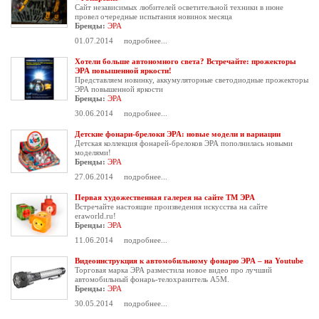
Сайт независимых любителей осветительной техники в июне
провел очередные испытания новинок месяца
Бренды:
ЭРА
01.07.2014
подробнее...
Хотели больше автономного света? Встречайте: прожекторы
ЭРА повышенной яркости!
Представляем новинку, аккумуляторные светодиодные прожекторы
ЭРА повышенной яркости
Бренды:
ЭРА
30.06.2014
подробнее...
Детские фонари-брелоки ЭРА: новые модели и вариации
Детская коллекция фонарей-брелоков ЭРА пополнилась новыми
моделями!
Бренды:
ЭРА
27.06.2014
подробнее...
Первая художественная галерея на сайте ТМ ЭРА
Встречайте настоящие произведения искусства на сайте
eraworld.ru!
Бренды:
ЭРА
11.06.2014
подробнее...
Видеоинструкция к автомобильному фонарю ЭРА – на Youtube
Торговая марка ЭРА разместила новое видео про лучший
автомобильный фонарь-телохранитель А5М.
Бренды:
ЭРА
30.05.2014
подробнее...