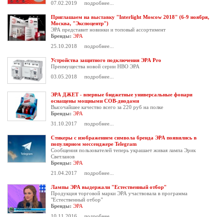
07.02.2019
подробнее...
Приглашаем на выставку "Interlight Moscow 2018" (6-9 ноября,
Москва, "Экспоцентр")
ЭРА представит новинки и топовый ассортимент
Бренды:
ЭРА
25.10.2018
подробнее...
Устройства защитного подключения ЭРА Pro
Преимущества новой серии НВО ЭРА
03.05.2018
подробнее...
ЭРА ДЖЕТ - впервые бюджетные универсальные фонари
оснащены мощными СОВ-диодами
Высочайшее качество всего за 220 руб на полке
Бренды:
ЭРА
31.10.2017
подробнее...
Стикеры с изображением символа бренда ЭРА появились в
популярном мессенджере Telegram
Сообщения пользователей теперь украшает живая лампа Эрик
Светланов
Бренды:
ЭРА
21.04.2017
подробнее...
Лампы ЭРА выдержали "Естественный отбор"
Продукция торговой марки ЭРА участвовала в программа
"Естественный отбор"
Бренды:
ЭРА
10.11.2016
подробнее...