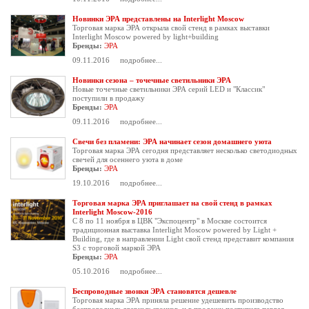
Новинки ЭРА представлены на Interlight Moscow
Торговая марка ЭРА открыла свой стенд в рамках выставки
Interlight Moscow powered by light+building
Бренды:
ЭРА
09.11.2016
подробнее...
Новинки сезона – точечные светильники ЭРА
Новые точечные светильники ЭРА серий LED и "Классик"
поступили в продажу
Бренды:
ЭРА
09.11.2016
подробнее...
Свечи без пламени: ЭРА начинает сезон домашнего уюта
Торговая марка ЭРА сегодня представляет несколько светодиодных
свечей для осеннего уюта в доме
Бренды:
ЭРА
19.10.2016
подробнее...
Торговая марка ЭРА приглашает на свой стенд в рамках
Interlight Moscow-2016
С 8 по 11 ноября в ЦВК "Экспоцентр" в Москве состоится
традиционная выставка Interlight Moscow powered by Light +
Building, где в направлении Light свой стенд представит компания
S3 c торговой маркой ЭРА
Бренды:
ЭРА
05.10.2016
подробнее...
Беспроводные звонки ЭРА становятся дешевле
Торговая марка ЭРА приняла решение удешевить производство