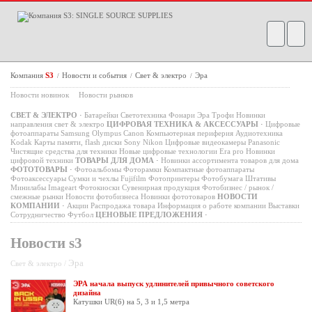
Компания
S3
Новости и события
Свет & электро
Эра
/
/
/
Новости новинок
Новости рынков
СВЕТ & ЭЛЕКТРО
·
Батарейки
Светотехника
Фонари
Эра
Трофи
Новинки
направления свет & электро
ЦИФРОВАЯ ТЕХНИКА & АКСЕССУАРЫ
·
Цифровые
фотоаппараты
Samsung
Olympus
Canon
Компьютерная периферия
Аудиотехника
Kodak
Карты памяти, flash диски
Sony
Nikon
Цифровые видеокамеры
Panasonic
Чистящие средства для техники
Новые цифровые технологии
Era pro
Новинки
цифровой техники
ТОВАРЫ ДЛЯ ДОМА
·
Новинки ассортимента товаров для дома
ФОТОТОВАРЫ
·
Фотоальбомы
Фоторамки
Компактные фотоаппараты
Фотоаксессуары
Сумки и чехлы
Fujifilm
Фотопринтеры
Фотобумага
Штативы
Минилабы
Imageart
Фотокиоски
Сувенирная продукция
Фотобизнес / рынок /
смежные рынки
Новости фотобизнеса
Новинки фототоваров
НОВОСТИ
КОМПАНИИ
·
Акции
Распродажа товара
Информация о работе компании
Выставки
Сотрудничество
Футбол
ЦЕНОВЫЕ ПРЕДЛОЖЕНИЯ
·
Новости s3
Эра
Свет & электро /
ЭРА начала выпуск удлинителей привычного советского
дизайна
Катушки UR(6) на 5, 3 и 1,5 метра