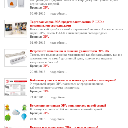
беспроводных дверных звонков, и в продажу поступила первая
серия новых изделий.
Бренды:
ЭРА
06.09.2016
подробнее...
Торговая марка ЭРА представляет лампы F-LED с
нитевидными светодиодами
Классический дизайн с самой современной начинкой – это новинка
марки ЭРА, лампы F-LED с нитевидными светодиодами.
Бренды:
ЭРА
01.09.2016
подробнее...
Встречайте пополнение в линейке удлинителей ЭРА UX
Теперь это полная линейка удлинителей как без заземления, так и с
заземлением по самой доступной цене, причем все изделия
выпущены в России!
Бренды:
ЭРА
29.08.2016
подробнее...
Кабеленесущие системы – эстетика для любых помещений!
У торговой марки ЭРА появилась очередная новинка -
кабеленесущие системы из пластика!
Бренды:
ЭРА
21.07.2016
подробнее...
Коллекция ночников ЭРА пополнилась новой серией
Коллекция ночников ЭРА пополнилась новой серией
Бренды:
ЭРА
04.07.2016
подробнее...
Розетки и выключатели ЭРА – в новых цветах!