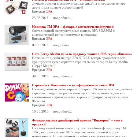
Лучшие розетки и выключатели для дизайна интерьеров теперь
доступны в полном ассортименте!
Бренды:
ЭРА
23.06.2016
подробнее...
Новинка ТМ ЭРА – фонарь с анатомической ручкой
Светодиодный аккумуляторный фонарь ЭРА SDA30M с
анатомической ручкой поступил в продажу.
Бренды:
ЭРА
07.06.2016
подробнее...
Сеть Leroy Merlin начала продажу звонков ЭРА серии «Бионик»
Новинка от дизайн-центра ЭРА STYLE теперь продается в сети
французских супермаркетов строительных товаров Leroy Merlin
(Леруа Мерлен).
Бренды:
ЭРА
30.05.2016
подробнее...
Страница с Фиксиками – на официальном сайте ЭРА
На официальном сайте торговой марки ЭРА появилась специальная
страница, подробно рассказывающая об ассортименте детских
светильников с яркой печатью героев
популярного мультсериала
Фиксики.
Бренды:
ЭРА
10.05.2016
подробнее...
Фонарь-лауреат дизайнерской премии "Виктория" – уже в
продаже!
На склад нашей компании поступили налобные фонари под ТМ
ЭРА , которые в конце 2015 года завоевали главный приз в
номинации «Промышленный дизайн» на престижном конкурсе