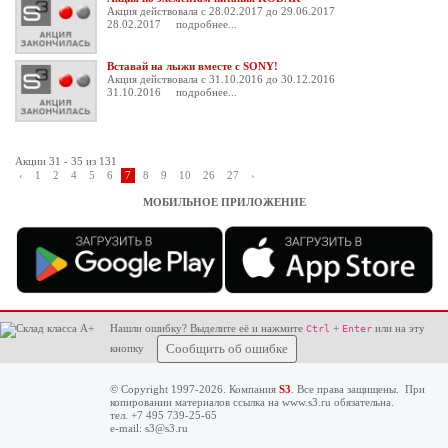
Акция действовала с 28.02.2017 до 29.06.2017
28.02.2017
подробнее...
Вставай на лыжи вместе с SONY!
Акция действовала с 31.10.2016 до 30.12.2016
31.10.2016
подробнее...
Акции 31 - 35 из 131
‹
1
2
4
5
6
7
8
9
10
26
27
›
МОБИЛЬНОЕ ПРИЛОЖЕНИЕ
Нашли ошибку? Выделите её и нажмите
+
или на эту
Ctrl
Enter
кнопку
Сообщить об ошибке
© Copyright 1997-2026. Компания
S3
. Все права защищены. При
копировании материалов ссылка на
www.s3.ru
обязательна.
тел. +7 495 739-25-65
e-mail:
s3@s3.ru