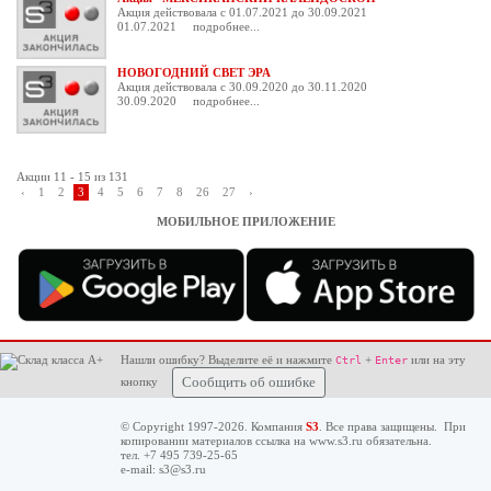
Акция действовала с 01.07.2021 до 30.09.2021
01.07.2021
подробнее...
НОВОГОДНИЙ СВЕТ ЭРА
Акция действовала с 30.09.2020 до 30.11.2020
30.09.2020
подробнее...
Акции 11 - 15 из 131
‹
1
2
3
4
5
6
7
8
26
27
›
МОБИЛЬНОЕ ПРИЛОЖЕНИЕ
Нашли ошибку? Выделите её и нажмите
+
или на эту
Ctrl
Enter
кнопку
Сообщить об ошибке
© Copyright 1997-2026. Компания
S3
. Все права защищены. При
копировании материалов ссылка на
www.s3.ru
обязательна.
тел. +7 495 739-25-65
e-mail:
s3@s3.ru