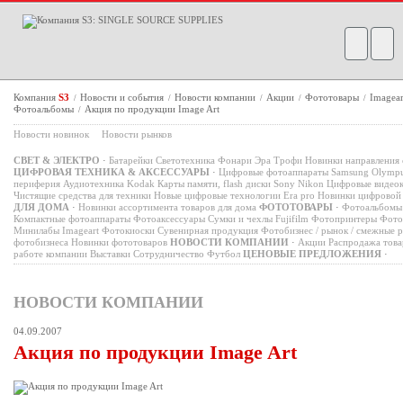
Компания
S3
Новости и события
Новости компании
Акции
Фототовары
Imagea
/
/
/
/
/
Фотоальбомы
Акция по продукции Image Art
/
Новости новинок
Новости рынков
СВЕТ & ЭЛЕКТРО
·
Батарейки
Светотехника
Фонари
Эра
Трофи
Новинки направления 
ЦИФРОВАЯ ТЕХНИКА & АКСЕССУАРЫ
·
Цифровые фотоаппараты
Samsung
Olymp
периферия
Аудиотехника
Kodak
Карты памяти, flash диски
Sony
Nikon
Цифровые видео
Чистящие средства для техники
Новые цифровые технологии
Era pro
Новинки цифровой
ДЛЯ ДОМА
·
Новинки ассортимента товаров для дома
ФОТОТОВАРЫ
·
Фотоальбомы
Компактные фотоаппараты
Фотоаксессуары
Сумки и чехлы
Fujifilm
Фотопринтеры
Фото
Минилабы
Imageart
Фотокиоски
Сувенирная продукция
Фотобизнес / рынок / смежные 
фотобизнеса
Новинки фототоваров
НОВОСТИ КОМПАНИИ
·
Акции
Распродажа това
работе компании
Выставки
Сотрудничество
Футбол
ЦЕНОВЫЕ ПРЕДЛОЖЕНИЯ
·
НОВОСТИ КОМПАНИИ
04.09.2007
Акция по продукции Image Art