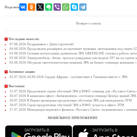
Поделиться:
Возврат к списку
Последние новости:
07.08.2026 Поздравляем с Днём строителя!
04.08.2026 Продолжаем расширять ассортимент трековых светильников под лампу 
03.08.2026 Силовые всепогодные удлинители ЭРА GREENLINE готовы к работе лето
03.08.2026 Электромобиль «Атом» проехал рекордные для модели 597 км на одном з
03.08.2026 Обсудили светотехнические решения ЭРА на бизнес-семинаре компании «
Активные акции:
01.07.2026-30.09.2026 Сердце Африки - путешествие в Танзанию вместе с ЭРА
Выставки:
31.07.2026 Продолжаем серию обучений ЭРА в ЮФО: семинар для «Русского Света»
30.07.2026 В казанском офисе «Баткомплекта» состоялся семинар Центра знаний ЭРА
29.07.2026 В Перми проведены продуктовые обучения ЭРА для менеджеров ЭТМ
28.07.2026 Серия продуктовых обучений ЭРА в ЮФО: встреча в офисе ЭТМ
27.07.2026 Менеджеры пермского филиала «Русского Света» познакомились с новин
МОБИЛЬНОЕ ПРИЛОЖЕНИЕ