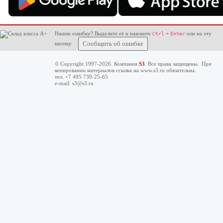
Нашли ошибку? Выделите её и нажмите
+
или на эту
Ctrl
Enter
кнопку
Сообщить об ошибке
© Copyright 1997-2026. Компания
S3
. Все права защищены. При
копировании материалов ссылка на
www.s3.ru
обязательна.
тел. +7 495 739-25-65
e-mail:
s3@s3.ru