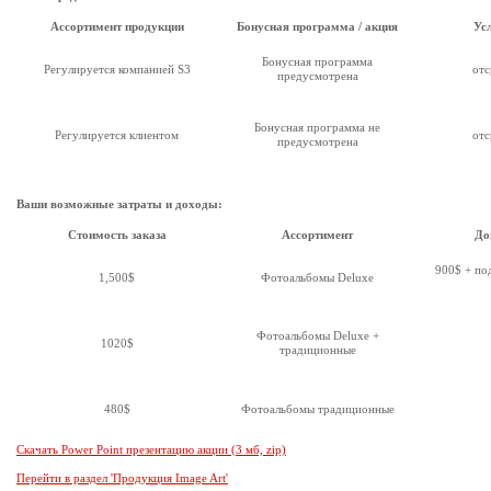
Ассортимент продукции
Бонусная программа / акция
Ус
Бонусная программа
Регулируется компанией S3
отс
предусмотрена
Бонусная программа не
Регулируется клиентом
отс
предусмотрена
Ваши возможные затраты и доходы:
Стоимость заказа
Ассортимент
До
900$ + под
1,500$
Фотоальбомы Deluxe
Фотоальбомы Deluxe +
1020$
традиционные
480$
Фотоальбомы традиционные
Скачать Power Point презентацию акции (3 мб, zip)
Перейти в раздел 'Продукция Image Art'