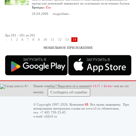
призы или денежный эквивалент на основании полученных баллов.
Бренды:
Era
26.04.2006
подробнее...
Эра 261 - 261 из 261
‹
1
2
6
7
8
9
10
11
12
13
14
МОБИЛЬНОЕ ПРИЛОЖЕНИЕ
Нашли ошибку? Выделите её и нажмите
+
или на эту
Ctrl
Enter
кнопку
Сообщить об ошибке
© Copyright 1997-2026. Компания
S3
. Все права защищены. При
копировании материалов ссылка на
www.s3.ru
обязательна.
тел. +7 495 739-25-65
e-mail:
s3@s3.ru