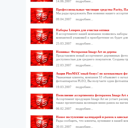
14.06.2007
подробнее...
Профессиональные чистящие средства Parity, Пар
Мы рады предложить Вам новинки нашего ассортимен
09.04.2007
подробнее...
Наборы Lenspen для очистки оптики
В ассортименте нашей компании появились наборы 
компактной упаковкой и приобретение их будет для
25.03.2007
подробнее...
Новинка: Фоторамки Image Art из дерева
Представляем новый ассортимент деревянных фотор
доступностью для среднего покупателя. Созданы тр
22.03.2007
подробнее...
Акция PleoMAX`овый бонус! по компактным ф
Уважаемые клиенты, компания S3 объявляет о нач
фотоаппаратов PLEO, Вы получаете один фотоаппар
19.03.2007
подробнее...
Пополнение ассортимента фоторамок Image Art 
Ассортимент продукции Image Art не устает расши
также презентована коллекция мини-рамок на магни
06.02.2007
подробнее...
Новое поступление календарей и рамок к киоска
Рады сообщить, что клиенты, купившие в нашей ком
30.01.2007
подробнее...