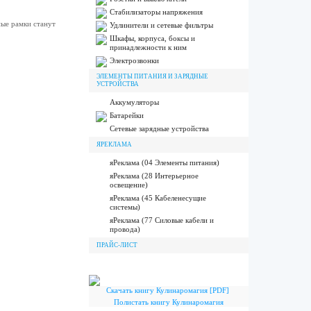
Стабилизаторы напряжения
ые рамки станут
Удлинители и сетевые фильтры
Шкафы, корпуса, боксы и
принадлежности к ним
Электрозвонки
ЭЛЕМЕНТЫ ПИТАНИЯ И ЗАРЯДНЫЕ
УСТРОЙСТВА
Аккумуляторы
Батарейки
Сетевые зарядные устройства
ЯРЕКЛАМА
яРеклама (04 Элементы питания)
яРеклама (28 Интерьерное
освещение)
яРеклама (45 Кабеленесущие
системы)
яРеклама (77 Силовые кабели и
провода)
ПРАЙС-ЛИСТ
Скачать книгу Кулинаромагия [PDF]
Полистать книгу Кулинаромагия