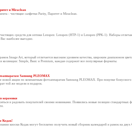
итет и Miraclean
та - чистящие салфетки Parity, Паритет и Miraclean.
чистящих средств для оптики Lenspen: Lenspen (HTP-1) и Lenspen (PPK-1). Наборы отлича
 Вас наиболее выгодно.
амок Image Art, который отличается высоким уровнем качества, широким диапазоном цвета
и коллекции: Simple, Basic и Premium, каждая содержит все популярные форматы.
отоаппаратам Samsung PLEOMAX
але новой акции по компактным фотоаппаратам Samsung PLEOMAX. При покупке бонусного 
ат той же модели в подарок.
из керамики
ряться и радовать покупателей своими новинками. Появились новые позиции стандартных ф
те.
м Кодак!
пании киоски Кодак могут бесплатно получить новый сборник календарей и рамок на двух 