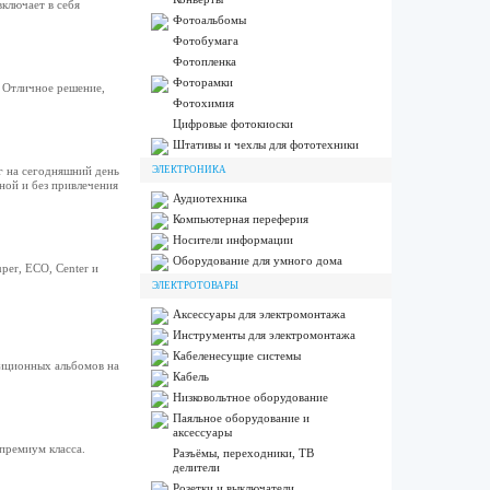
ключает в себя
Фотоальбомы
Фотобумага
Фотопленка
Фоторамки
 Отличное решение,
Фотохимия
Цифровые фотокиоски
Штативы и чехлы для фототехники
 на сегодняшний день
ЭЛЕКТРОНИКА
ной и без привлечения
Аудиотехника
Компьютерная переферия
Носители информации
Оборудование для умного дома
er, ECO, Center и
ЭЛЕКТРОТОВАРЫ
Аксессуары для электромонтажа
Инструменты для электромонтажа
Кабеленесущие системы
диционных альбомов на
Кабель
Низковольтное оборудование
Паяльное оборудование и
аксессуары
премиум класса.
Разъёмы, переходники, ТВ
делители
Розетки и выключатели