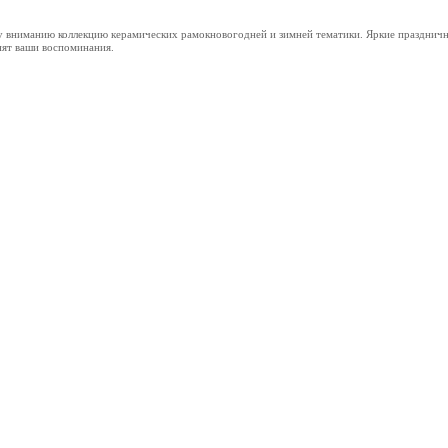
у вниманию коллекцию керамических рамокновогодней и зимней тематики. Яркие праздничн
нят ваши воспоминания.