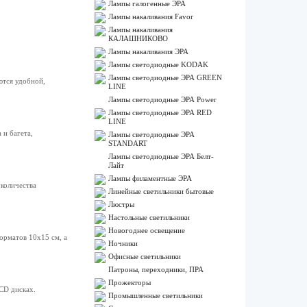
Лампы галогенные ЭРА
Лампы накаливания Favor
Лампы накаливания
КАЛАШНИКОВО
Лампы накаливания ЭРА
Лампы светодиодные KODAK
Лампы светодиодные ЭРА GREEN
ются удобной,
LINE
Лампы светодиодные ЭРА Power
Лампы светодиодные ЭРА RED
LINE
 и багета,
Лампы светодиодные ЭРА
STANDART
Лампы светодиодные ЭРА Белт-
Лайт
Лампы филаментные ЭРА
количества
Линейные светильники бытовые
Люстры
Настольные светильники
Новогоднее освещение
орматов 10х15 см, а
Ночники
Офисные светильники
Патроны, переходники, ПРА
Прожекторы
CD дисках.
Промышленные светильники