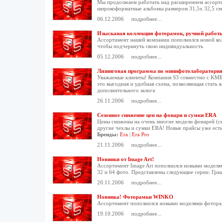
Мы продолжаем работать над расширением ассортим
широкоформатные альбомы размером 31,5х 32,5 см, 
06.12.2006
подробнее...
Изысканая коллекция фоторамок, ручной работ
Ассортимент нашей компании пополнился новой ко
чтобы подчеркнуть свою индивидуальность
05.12.2006
подробнее...
Лизинговая программа по минифотолаборатори
Уважаемые клиенты! Компания S3 совместно с KM
это выгодная и удобная схема, позволяющая стать 
дополнительного залога
26.11.2006
подробнее...
Сезонное снижение цен на фонари и сумки ERA
Цены снижены на очень многие модели фонарей (сн
другие чехлы и сумки ERA! Новые прайсы уже есть
Бренды:
Era
|
Era Pro
21.11.2006
подробнее...
Новинки от Image Art!
Ассортимент Image Art пополнился новыми моделями
32 и 64 фото. Представлены следующие серии: Грац
20.11.2006
подробнее...
Новинка! Фоторамки WINKO
Ассортимент пополнился новыми моделями фоторамо
19.10.2006
подробнее...