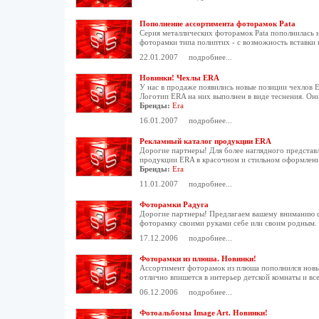
Пополнение ассортимента фоторамок Pata
Серия металлических фоторамок Pata пополнилась
фоторамки типа полиптих - с возможность вставки 
22.01.2007
подробнее...
Новинки! Чехлы ERA
У нас в продаже появились новые позиции чехлов E
Логотип ERA на них выполнен в виде теснения. Он
Бренды:
Era
16.01.2007
подробнее...
Рекламный каталог продукции ERA
Дорогие партнеры! Для более наглядного представ
продукции ERA в красочном и стильном оформлени
Бренды:
Era
11.01.2007
подробнее...
Фоторамки Радуга
Дорогие партнеры! Предлагаем вашему вниманию фо
фоторамку своими руками себе или своим родным.
17.12.2006
подробнее...
Фоторамки из плюша. Новинки!
Ассортимент фоторамок из плюша пополнился новыми
отлично впишется в интерьер детской комнаты и все
06.12.2006
подробнее...
Фотоальбомы Image Art. Новинки!