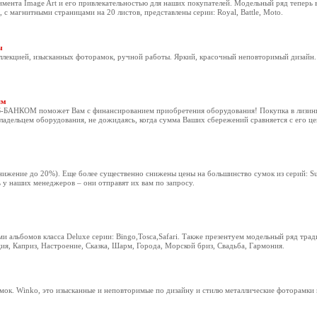
ента Image Art и его привлекательностью для наших покупателей. Модельный ряд теперь в
с магнитными страницами на 20 листов, представлены серии: Royal, Battle, Moto.
ы
ллекцией, изысканных фоторамок, ручной работы. Яркий, красочный неповторимый дизайн.
ям
Б-БАНКОМ поможет Вам с финансированием приобретения оборудования! Покупка в лизинг
владельцем оборудования, не дожидаясь, когда сумма Ваших сбережений сравняется с его це
ижение до 20%). Еще более существенно снижены цены на большинство сумок из серий: Sup
 у наших менеджеров – они отправят их вам по запросу.
 альбомов класса Deluxe серии: Bingo,Tosca,Safari. Также презентуем модельный ряд тра
ия, Каприз, Настроение, Сказка, Шарм, Города, Морской бриз, Свадьба, Гармония.
к. Winko, это изысканные и неповторимые по дизайну и стилю металлические фоторамки 