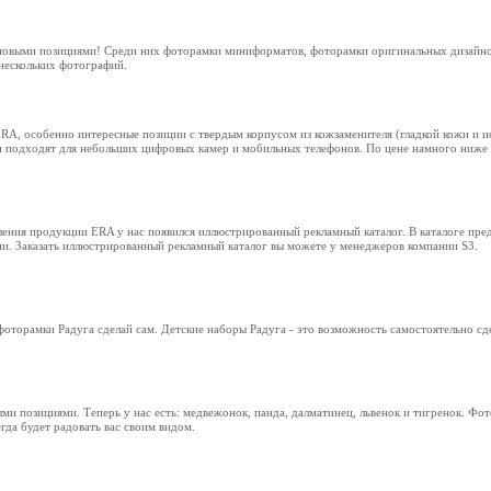
 новыми позициями! Среди них фоторамки миниформатов, фоторамки оригинальных дизайно
нескольких фотографий.
RA, особенно интересные позиции c твердым корпусом из кожзаменителя (гладкой кожи и и
и подходят для небольших цифровых камер и мобильных телефонов. По цене намного ниже 
ления продукции ERA у нас появился иллюстрированный рекламный каталог. В каталоге пре
и. Заказать иллюстрированный рекламный каталог вы можете у менеджеров компании S3.
торамки Радуга сделай сам. Детские наборы Радуга - это возможность самостоятельно сд
 позициями. Теперь у нас есть: медвежонок, панда, далматинец, львенок и тигренок. Фот
гда будет радовать вас своим видом.