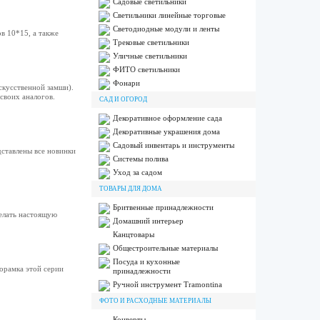
Садовые светильники
Светильники линейные торговые
Светодиодные модули и ленты
в 10*15, а также
Трековые светильники
Уличные светильники
ФИТО светильники
Фонари
скусственной замши).
своих аналогов.
САД И ОГОРОД
Декоративное оформление сада
Декоративные украшения дома
Садовый инвентарь и инструменты
дставлены все новинки
Системы полива
Уход за садом
ТОВАРЫ ДЛЯ ДОМА
Бритвенные принадлежности
елать настоящую
Домашний интерьер
Канцтовары
Общестроительные материалы
Посуда и кухонные
орамка этой серии
принадлежности
Ручной инструмент Tramontina
ФОТО И РАСХОДНЫЕ МАТЕРИАЛЫ
Конверты