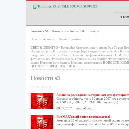
о ко
Компания
S3
Новости и события
Фототовары
/
/
Новости новинок
Новости рынков
СВЕТ & ЭЛЕКТРО
·
Батарейки
Светотехника
Фонари
Эра
Трофи
Нов
Olympus
Canon
Компьютерная периферия
Аудиотехника
Kodak
Карты 
цифровые технологии
Era pro
Новинки цифровой техники
ТОВАРЫ 
фотоаппараты
Фотоаксессуары
Сумки и чехлы
Fujifilm
Фотопринтер
рынки
Новости фотобизнеса
Новинки фототоваров
НОВОСТИ КОМ
ЦЕНОВЫЕ ПРЕДЛОЖЕНИЯ
·
Новости s3
Фототовары
Акция по расходным материалам для фотопринт
Спешим сообщить, что с 10 июля 2007 года старту
& USB 2.0 , 300dpi, 16.7Mb, 8bit, пульт д/у).
08.07.2007
подробнее...
PleoMAX`овый бонус возвращается!
Компания S3 объявляет о начале новой акции по 
получаете фотопленку Kodak Color 200*36 в подар