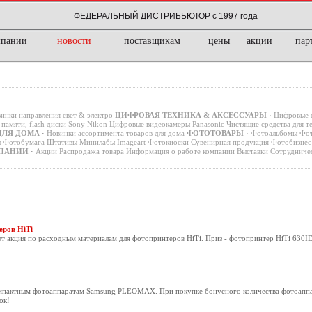
ФЕДЕРАЛЬНЫЙ ДИСТРИБЬЮТОР с 1997 года
мпании
новости
поставщикам
цены
акции
пар
инки направления свет & электро
ЦИФРОВАЯ ТЕХНИКА & АКСЕССУАРЫ
·
Цифровые 
памяти, flash диски
Sony
Nikon
Цифровые видеокамеры
Panasonic
Чистящие средства для т
ДЛЯ ДОМА
·
Новинки ассортимента товаров для дома
ФОТОТОВАРЫ
·
Фотоальбомы
Фот
ы
Фотобумага
Штативы
Минилабы
Imageart
Фотокиоски
Сувенирная продукция
Фотобизнес 
ПАНИИ
·
Акции
Распродажа товара
Информация о работе компании
Выставки
Сотрудниче
еров HiTi
ет акция по расходным материалам для фотопринтеров HiTi. Приз - фотопринтер HiTi 630ID
компактным фотоаппаратам Samsung PLEOMAX. При покупке бонусного количества фотоапп
ок!