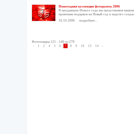
Новогодняя коллекция фоторамок 2006
В преддверии Нового года мы представляем вашем
приятным подарком на Новый год и надолго сохра
16.10.2006
подробнее...
Фототовары 121 - 140 из 279
‹
1
2
4
5
6
7
8
9
10
13
14
›