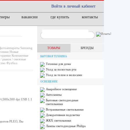
Войти в личный кабинет
тнеры
вакансии
где купить
контакты
фотоаппараты
Samsung
ТОВАРЫ
БРЕНДЫ
ехники
Новые
орамки
Компактные
БЫТОВАЯ ТЕХНИКА
/ рынок / смежные
ство
Футбол
Техника для дома
Уход за полостью рта
Уход за телом и волосами
ОСВЕЩЕНИЕ
Аварийное освещение
Автолампы
 (300x300 dpi USB 1.1
Бытовые светодиодные
светильники
Встраиваемые светильники
Декоративная подсветка
ЖКХ светильники
аратов PLEO, Вы
Лампы cветодиодные Philips