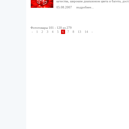
качества, широким диапазоном цвета и багета, дос
05.08.2007
подробнее...
Фототовары 101 - 120 из 279
‹
1
2
3
4
5
6
7
8
13
14
›