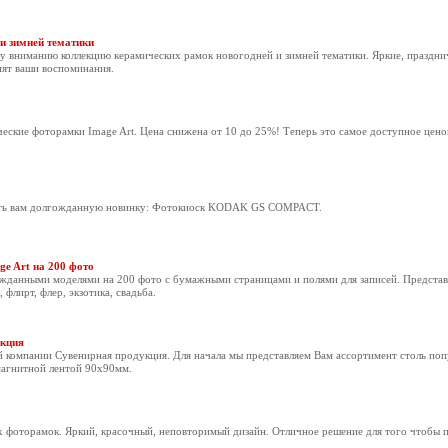
и зимней тематики
у вниманию коллекцию керамических рамок новогодней и зимней тематики. Яркие, праздни
нят ваши воспоминания.
еские фоторамки Image Art. Цена снижена от 10 до 25%! Теперь это самое доступное цено
вить вам долгожданную новинку: Фотокиоск KODAK GS COMPACT.
e Art на 200 фото
ожданными моделями на 200 фото с бумажными страницами и полями для записей. Предста
флирт, флер, экзотика, свадьба.
укция
 компании Сувенирная продукция. Для начала мы представляем Вам ассортимент столь по
магнитной лентой 90х90мм.
 фоторамок. Яркий, красочный, неповторимый дизайн. Отличное решение для того чтобы 