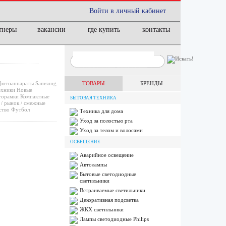
Войти в личный кабинет
тнеры
вакансии
где купить
контакты
фотоаппараты
Samsung
ТОВАРЫ
БРЕНДЫ
ехники
Новые
орамки
Компактные
БЫТОВАЯ ТЕХНИКА
/ рынок / смежные
ство
Футбол
Техника для дома
Уход за полостью рта
Уход за телом и волосами
ОСВЕЩЕНИЕ
Аварийное освещение
Автолампы
Бытовые светодиодные
светильники
Встраиваемые светильники
Декоративная подсветка
ЖКХ светильники
Лампы cветодиодные Philips