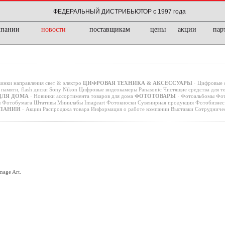
ФЕДЕРАЛЬНЫЙ ДИСТРИБЬЮТОР с 1997 года
мпании
новости
поставщикам
цены
акции
пар
инки направления свет & электро
ЦИФРОВАЯ ТЕХНИКА & АКСЕССУАРЫ
·
Цифровые 
памяти, flash диски
Sony
Nikon
Цифровые видеокамеры
Panasonic
Чистящие средства для т
ДЛЯ ДОМА
·
Новинки ассортимента товаров для дома
ФОТОТОВАРЫ
·
Фотоальбомы
Фот
ы
Фотобумага
Штативы
Минилабы
Imageart
Фотокиоски
Сувенирная продукция
Фотобизнес 
ПАНИИ
·
Акции
Распродажа товара
Информация о работе компании
Выставки
Сотрудниче
age Art.