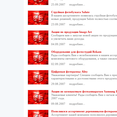
25.09.2007
подробнее...
Струйная фотобумага Salute
В нашем аасортименте появилась струйная фотобума
новых решений, продукция Salute полностью соотве
23.09.2007
подробнее...
Акция по продукции Image Art
Сообщаем вам о запуске новой акции по продукции 
и увеличить ваши доходы.
04.09.2007
подробнее...
Оборудование для фотостудий Rekam
Рады сообщить Вам о возобновлении в нашем ассо
комплекты светового оборудования, а также сможе
02.09.2007
подробнее...
Цифровая фоторамка Ality
Уважаемые партнеры! Спешим сообщить Вам о приятн
характеристиками и достоинствами этого продукта 
29.08.2007
подробнее...
Акция по компактным фотоаппаратам Samsung 
Уважаемые клиенты! Рады сообщить Вам о начале н
2007 года.
09.08.2007
подробнее...
Пополнился ассортимент деревянными фоторамк
Ассортимент нашей компании пополнился деревянны