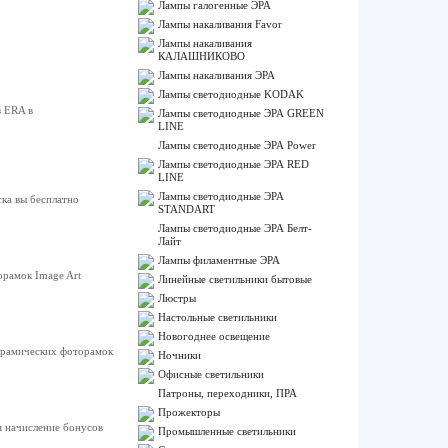
Лампы галогенные ЭРА
Лампы накаливания Favor
Лампы накаливания
КАЛАШНИКОВО
Лампы накаливания ЭРА
Лампы светодиодные KODAK
в ERA в
Лампы светодиодные ЭРА GREEN
LINE
Лампы светодиодные ЭРА Power
Лампы светодиодные ЭРА RED
LINE
Лампы светодиодные ЭРА
ка вы бесплатно
STANDART
Лампы светодиодные ЭРА Белт-
Лайт
Лампы филаментные ЭРА
рамок Image Art
Линейные светильники бытовые
Люстры
Настольные светильники
Новогоднее освещение
керамических фоторамок
Ночники
Офисные светильники
Патроны, переходники, ПРА
Прожекторы
я начисление бонусов
Промышленные светильники