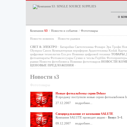
о ко
Компания
S3
Новости и события
Фототовары
/
/
Новости новинок
Новости рынков
СВЕТ & ЭЛЕКТРО
·
Батарейки
Светотехника
Фонари
Эра
Трофи
Нов
Olympus
Canon
Компьютерная периферия
Аудиотехника
Kodak
Карты 
цифровые технологии
Era pro
Новинки цифровой техники
ТОВАРЫ 
фотоаппараты
Фотоаксессуары
Сумки и чехлы
Fujifilm
Фотопринтер
рынки
Новости фотобизнеса
Новинки фототоваров
НОВОСТИ КОМ
ЦЕНОВЫЕ ПРЕДЛОЖЕНИЯ
·
Новости s3
Фототовары
Новые фотоальбомы серии Deluxe
В продажу поступили новые серии фотоальбомов Im
27.12.2007
подробнее...
Спецпредложение от компании SALUTE
Компания SALUTE проводит акцию -
Бонус 5+1
.
09.12.2007
подробнее...