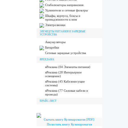
Стабилизаторы напряжения
Удлинители и сетевые фильтры
Шкафы, корпуса, боксы и
принадлежности к ним
Электрозвонки
ЭЛЕМЕНТЫ ПИТАНИЯ И ЗАРЯДНЫЕ
УСТРОЙСТВА
Аккумуляторы
Батарейки
Сетевые зарядные устройства
ЯРЕКЛАМА
яРеклама (04 Элементы питания)
яРеклама (28 Интерьерное
освещение)
яРеклама (45 Кабеленесущие
системы)
яРеклама (77 Силовые кабели и
провода)
ПРАЙС-ЛИСТ
Скачать книгу Кулинаромагия [PDF]
Полистать книгу Кулинаромагия