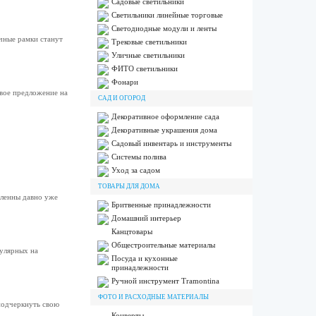
Садовые светильники
Светильники линейные торговые
Светодиодные модули и ленты
чные рамки станут
Трековые светильники
Уличные светильники
ФИТО светильники
Фонари
вое предложение на
САД И ОГОРОД
Декоративное оформление сада
Декоративные украшения дома
Садовый инвентарь и инструменты
Системы полива
Уход за садом
ТОВАРЫ ДЛЯ ДОМА
вленны давно уже
Бритвенные принадлежности
Домашний интерьер
Канцтовары
Общестроительные материалы
пулярных на
Посуда и кухонные
принадлежности
Ручной инструмент Tramontina
ФОТО И РАСХОДНЫЕ МАТЕРИАЛЫ
подчеркнуть свою
Конверты