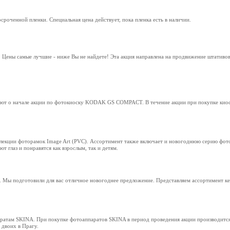
сроченной пленки. Специальная цена действует, пока пленка есть в наличии.
 Цены самые лучшие - ниже Вы не найдете! Эта акция направлена на продвижение штативо
яют о начале акции по фотокиоску KODAK GS COMPACT. В течение акции при покупке киос
лекции фоторамок Image Art (PVC). Ассортимент также включает и новогоднюю серию фото
т глаз и понравятся как взрослым, так и детям.
. Мы подготовили для вас отличное новогоднее предложение. Представляем ассортимент 
аратам SKINA. При покупке фотоаппаратов SKINA в период проведения акции производитс
 двоих в Прагу.