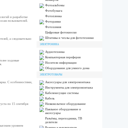
Фотоальбомы
Фотобумага
Фотопленка
ологий и разработке
осам пользователей.
Фоторамки
Фотохимия
Цифровые фотокиоски
Штативы и чехлы для фототехники
елей, а следовательно
ЭЛЕКТРОНИКА
Аудиотехника
Компьютерная переферия
более ходовые
Носители информации
я.
Оборудование для умного дома
ЭЛЕКТРОТОВАРЫ
арка. С особенностями,
Аксессуары для электромонтажа
Инструменты для электромонтажа
Кабеленесущие системы
Кабель
уста по 15 сентября
Низковольтное оборудование
Паяльное оборудование и
аксессуары
Разъёмы, переходники, ТВ
делители
 высоким уровнем
Розетки и выключатели