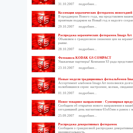
31.10.2007
подробнее...
Коллекция керамических фоторамок новогодней 
В преддверии Нового года, мы представляем вашем
приятным подарком на Новый год и надолго сохра
29.10.2007
подробнее...
Распродажа керамических фоторамок Image Art
Объявляем о грандиозном снижении цен на керамич
рынке.
28.10.2007
подробнее...
Фотокиоск KODAK GS COMPACT
Уважаемые партнеры! Компания S3 рада предста
23.10.2007
подробнее...
Новые модели традиционных фотоальбомов Imag
Ассортимент альбомов Image Art пополнился долг
полюбившиеся серии: настроение, коллаж, свидание, 
01.10.2007
подробнее...
Новое товарное направление - Сувенирная прод
Сообщаем об открытии нового направления в нашей
сегодняшний день магнитиков 65х65мм и рамок с 
25.09.2007
подробнее...
Распродажа декоративных фоторамок
Сообщаем о грандиозной распродаже декоративных
индивидуальность.