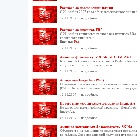
Распродажа просроченной пленки
С 22 ноября 2007 года объявляется распродажа про
22.11.2007
подробнее...
Распродажа штативов ERA
С 21 ноября начинается распродажа штативов ERA.
предновогодний сезон.
Бренды:
Era
22.11.2007
подробнее...
Акция по фотокиоску KODAK GS COMPACT
Компания S3 совместно с компанией Kodak объявл
получаете 5 комплектов для печати.
18.11.2007
подробнее...
Фоторамки Image Art (PVC)
Объявляем о долгожданном поступлении новой кол
(PVC). Это яркие красивые расцветки, которые радую
12.11.2007
подробнее...
Новогодние керамические фоторамки Image Art
Не за горами всеми любимый праздник - Новый год
Image Art.
05.11.2007
подробнее...
Акция по компактным фотоаппаратам SKINA
Объявляем о начале акции по компактным фотоапп
по таблице. Двое победителей получают путевки на