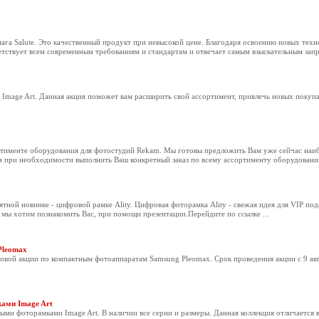
га Salute. Это качественный продукт при невысокой цене. Благодаря освоению новых техн
тствует всем современным требованиям и стандартам и отвечает самым взыскательным запр
Image Art. Данная акция поможет вам расширить свой ассортимент, привлечь новых покупат
ртименте оборудования для фотостудий Rekam. Мы готовы предложить Вам уже сейчас наи
м при необходимости выполнить Ваш конкретный заказ по всему ассортименту оборудовани
ой новинке - цифровой рамке Ality. Цифровая фоторамка Ality - свежая идея для VIP под
мы хотим познакомить Вас, при помощи презентации.Перейдите по ссылке ...
Pleomax
овой акции по компактным фотоаппаратам Samsung Pleomax. Срок проведения акции с 9 авг
ами Image Art
ми фоторамками Image Art. В наличии все серии и размеры. Данная коллекция отличается